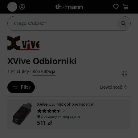
Rozpoc
XVive Odbiorniki
Konsultacja
1
Produkty
·
Filtr
Dowolność
XVive
U35 Microphone Receiver
2
Dostępny w magazynie
511
zł