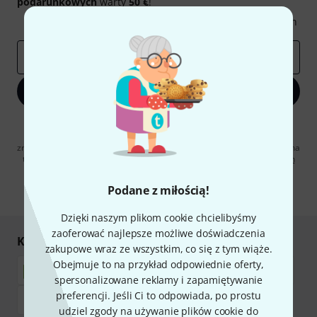
podarunkowych
warty
50 €
!
Inspirujące treści
Oferty
Spostrzeżenia Thomann
E-mail
*
Zapisz się teraz
Klikając na „Zapisz się teraz”, wyrażasz zgodę na otrzymywanie
materialów reklamowych przesyłanych drogą elektroniczną. Możesz
zrezygnować z subskrypcji w dowolnym momencie. Więcej informacji na
temat newslettera można znaleźć w naszych
wytycznych dotyczących
ochrony danych ososbowych
.
Podane z miłością!
* Wymagany
Dzięki naszym plikom cookie chcielibyśmy
zaoferować najlepsze możliwe doświadczenia
Kupuj i płać bezpiecznie
zakupowe wraz ze wszystkim, co się z tym wiąże.
Obejmuje to na przykład odpowiednie oferty,
spersonalizowane reklamy i zapamiętywanie
preferencji. Jeśli Ci to odpowiada, po prostu
udziel zgody na używanie plików cookie do