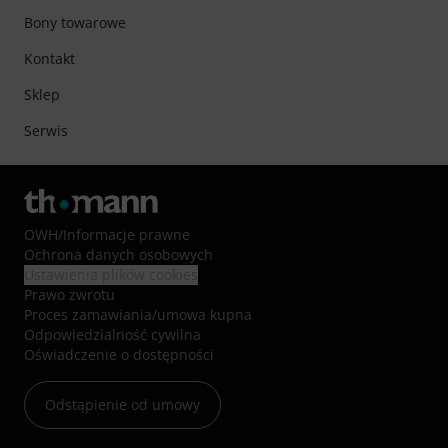
Bony towarowe
Kontakt
Sklep
Serwis
OWH
/
Informacje prawne
Ochrona danych osobowych
Ustawienia plików cookies
Prawo zwrotu
Proces zamawiania/umowa kupna
Odpowiedzialność cywilna
Oświadczenie o dostępności
Odstąpienie od umowy