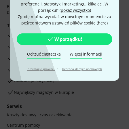
preferencji, statystyk i marketingu, klikając „W
Bezpieczna płatność przez Za pobraniem, Przelew
porządku!” (
pokaż wszystko
)
bankowy, PayPal, Blik lub Karta kredytowa.
Zgodę można wycofać w dowolnym momencie za
pośrednictwem ustawień plików cookie (
here
)
Twoje korzyści
3-letnia Gwarancja Thomann
W porządku!
30-dniowa gwarancja zwrotu pieniędzy
Odrzuć ciasteczka
Więcej informacji
Serwis Naprawczy
·
Porada naszych ekspertów
Informacje prawne
Ochrona danych osobowych
Gwarancja Satysfakcji
Największy magazyn w Europie
Serwis
Koszty dostawy i czas oczekiwania
Centrum pomocy