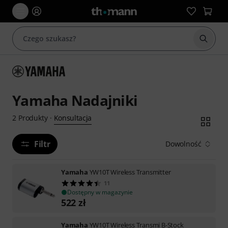
Rozpoc
Yamaha Nadajniki
Konsultacja
2
Produkty
·
Filtr
Dowolność
Yamaha
YW10T Wireless Transmitter
11
Dostępny w magazynie
522
zł
Yamaha
YW10T Wireless Transmi B-Stock