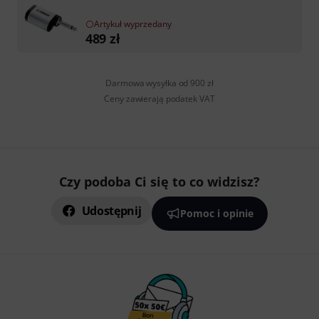
Artykuł wyprzedany
489
zł
Darmowa wysyłka od 900 zł
Ceny zawierają podatek VAT
Czy podoba Ci się to co widzisz?
Udostępnij
Pomoc i opinie