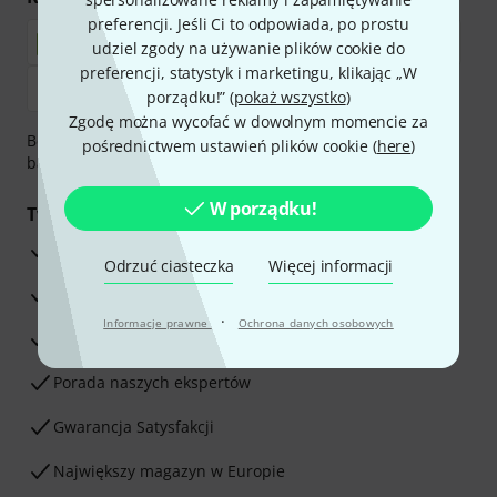
preferencji. Jeśli Ci to odpowiada, po prostu
udziel zgody na używanie plików cookie do
preferencji, statystyk i marketingu, klikając „W
porządku!” (
pokaż wszystko
)
Zgodę można wycofać w dowolnym momencie za
Bezpieczna płatność przez Za pobraniem, Przelew
pośrednictwem ustawień plików cookie (
here
)
bankowy, PayPal, Blik lub Karta kredytowa.
W porządku!
Twoje korzyści
3-letnia Gwarancja Thomann
Odrzuć ciasteczka
Więcej informacji
30-dniowa gwarancja zwrotu pieniędzy
·
Informacje prawne
Ochrona danych osobowych
Serwis Naprawczy
Porada naszych ekspertów
Gwarancja Satysfakcji
Największy magazyn w Europie