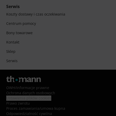
Serwis
Koszty dostawy i czas oczekiwania
Centrum pomocy
Bony towarowe
Kontakt
Sklep
Serwis
OWH
/
Informacje prawne
Ochrona danych osobowych
Ustawienia plików cookies
Prawo zwrotu
Proces zamawiania/umowa kupna
Odpowiedzialność cywilna