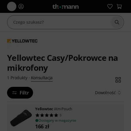
Rozpoc
Yellowtec Casy/Pokrowce na
mikrofony
Konsultacja
1
Produkty
·
Filtr
Dowolność
Yellowtec
iXm Pouch
5
Dostępny w magazynie
166
zł