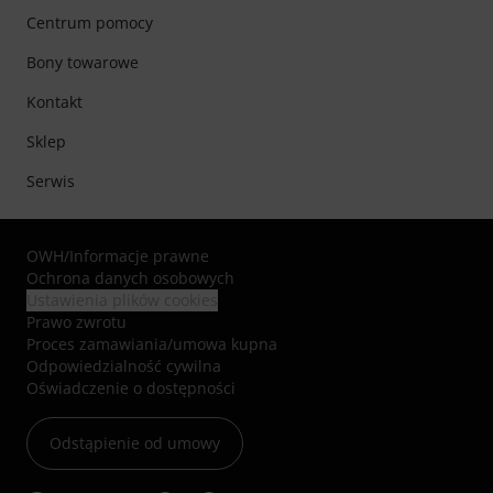
Centrum pomocy
Bony towarowe
Kontakt
Sklep
Serwis
OWH
/
Informacje prawne
Ochrona danych osobowych
Ustawienia plików cookies
Prawo zwrotu
Proces zamawiania/umowa kupna
Odpowiedzialność cywilna
Oświadczenie o dostępności
Odstąpienie od umowy