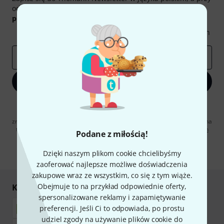
odrobinie szczęścia możesz wygrać jeden z
50 bonów
podarunkowych
warty
50 €
!
Inspirujące treści
Oferty
Spostrzeżenia Thomann
E-mail
*
Zapisz się teraz
Klikając na „Zapisz się teraz”, wyrażasz zgodę na otrzymywanie
materialów reklamowych przesyłanych drogą elektroniczną. Możesz
zrezygnować z subskrypcji w dowolnym momencie. Więcej informacji na
temat newslettera można znaleźć w naszych
wytycznych dotyczących
Podane z miłością!
ochrony danych ososbowych
.
Dzięki naszym plikom cookie chcielibyśmy
* Wymagany
zaoferować najlepsze możliwe doświadczenia
zakupowe wraz ze wszystkim, co się z tym wiąże.
Obejmuje to na przykład odpowiednie oferty,
Kupuj i płać bezpiecznie
spersonalizowane reklamy i zapamiętywanie
preferencji. Jeśli Ci to odpowiada, po prostu
udziel zgody na używanie plików cookie do