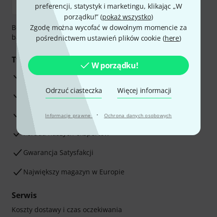
preferencji, statystyk i marketingu, klikając „W
porządku!” (
pokaż wszystko
)
Bezpieczna płatność przez Za pobraniem, Przelew
Zgodę można wycofać w dowolnym momencie za
bankowy, PayPal, Blik lub Karta kredytowa.
pośrednictwem ustawień plików cookie (
here
)
Twoje korzyści
W porządku!
3-letnia Gwarancja Thomann
Odrzuć ciasteczka
Więcej informacji
30-dniowa gwarancja zwrotu pieniędzy
Serwis Naprawczy
·
Informacje prawne
Ochrona danych osobowych
Porada naszych ekspertów
Gwarancja Satysfakcji
Największy magazyn w Europie
Serwis
Koszty dostawy i czas oczekiwania