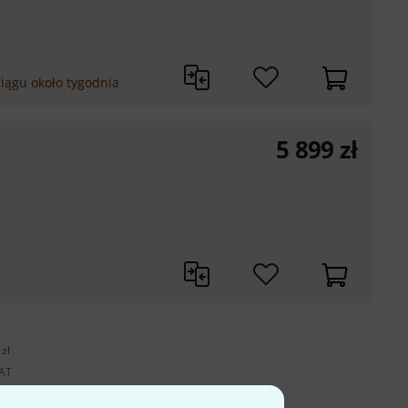
iągu około tygodnia
5 899
zł
zł
VAT