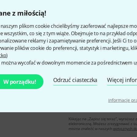
ne z miłością!
i naszym plikom cookie chcielibyśmy zaoferować najlepsze m
Czy podoba Ci się to co widzisz?
e wszystkim, co się z tym wiąże. Obejmuje to na przykład odp
nalizowane reklamy i zapamiętywanie preferencji. Jeśli Ci to
Udostępnij
Pomoc i opinie
wanie plików cookie do preferencji, statystyk i marketingu, kli
tko
)
 można wycofać w dowolnym momencie za pośrednictwem ust
Odrzuć ciasteczka
Więcej info
W porządku!
Informacje p
u polskim, a przy
E-mail
*
 z
50 bonów
Klikając na „Zapisz się teraz”, wyraża
elektroniczną. Możesz zrezygnować z s
można znaleźć w naszych
wytycznych d