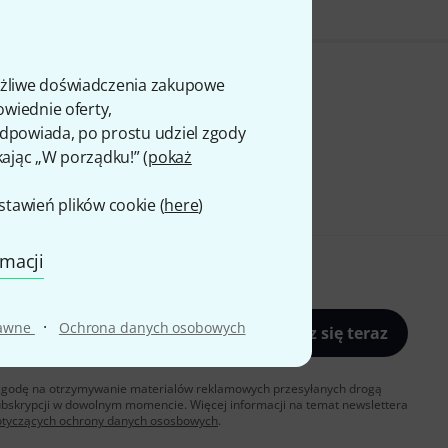
ożliwe doświadczenia zakupowe
owiednie oferty,
 odpowiada, po prostu udziel zgody
kając „W porządku!” (
pokaż
awień plików cookie (
here
)
rmacji
·
rawne
Ochrona danych osobowych
Zapisz się teraz
sz zgodę na otrzymywanie materialów reklamowych przesyłanych drogą
ubskrypcji w dowolnym momencie. Więcej informacji na temat newslettera
otyczących ochrony danych ososbowych
.