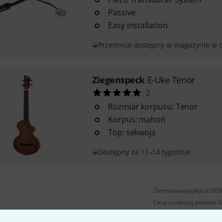
Passive
Easy installation
Przedmiot dostępny w magazynie w c
Ziegenspeck
E-Uke Tenor
2
Rozmiar korpusu: Tenor
Korpus: mahoń
Top: sekwoja
Dostępny za 11–14 tygodnie
Darmowa wysyłka od 900 
Ceny zawierają podatek 