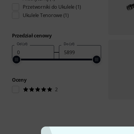
Przetworniki do Ukulele
(1)
Ukulele Tenorowe
(1)
Przedział cenowy
Od (zł)
Do (zł)
Oceny
2