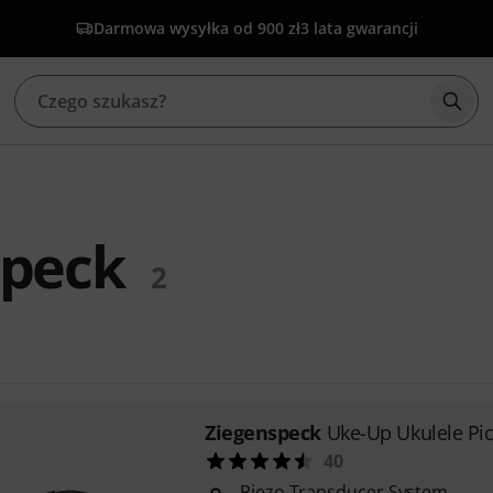
Darmowa wysyłka od 900 zł
3 lata gwarancji
Rozp
speck
2
Ziegenspeck
Uke-Up Ukulele Pi
40
Piezo Transducer System