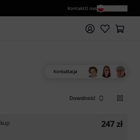
Kontakt
O nas
PL / ZŁ
ocznij wyszukiwanie od słowa kluczowego {searchTerm}
Konsultacja
Dowolność
247
zł
ckup