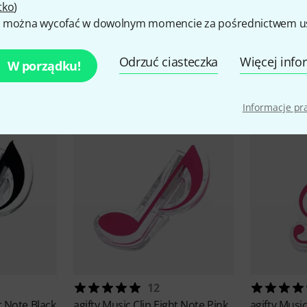
tko
)
 można wycofać w dowolnym momencie za pośrednictwem ust
Odrzuć ciasteczka
Więcej info
kcesoria i pasujące produk
W porządku!
Informacje p
12
t Note Black
agifty
Music Clip Eight Note Pink
agifty
Music 