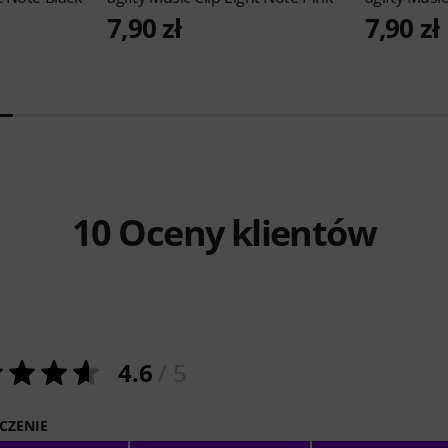
7,90 zł
7,90 zł
10
Oceny klientów
4.6
/ 5
CZENIE