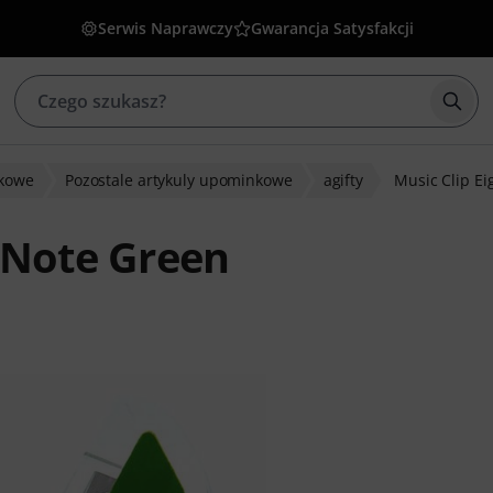
Serwis Naprawczy
Gwarancja Satysfakcji
Rozp
nkowe
Pozostale artykuly upominkowe
agifty
Music Clip Ei
t Note Green
w