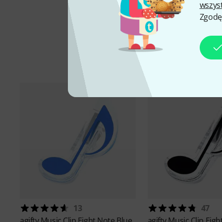
wszys
Zgodę
A
13
47
agifty
Music Clip Eight Note Blue
agifty
Music Clip Eigh