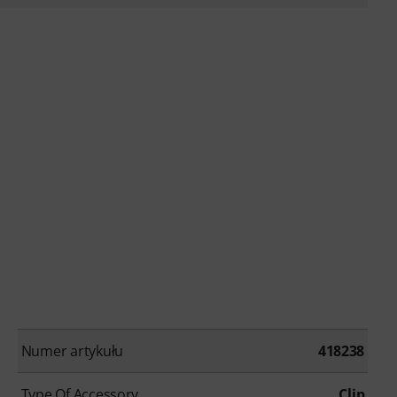
Numer artykułu
418238
Type Of Accessory
Clip