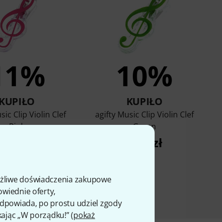
11%
10%
KUPIŁO
KUPIŁO
sic Clip Violin Clef
agifty Music Clip Violin Clef
Pink
Green
7,90 zł
7,90 zł
ożliwe doświadczenia zakupowe
owiednie oferty,
 odpowiada, po prostu udziel zgody
kając „W porządku!” (
pokaż