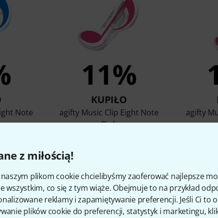
%
11%
O
KUPIŁO
Eight Note
agifty Music Clip Eight Note
agifty Mu
Pink
ł
7,90 zł
ne z miłością!
i naszym plikom cookie chcielibyśmy zaoferować najlepsze m
porównaj
e wszystkim, co się z tym wiąże. Obejmuje to na przykład odp
nalizowane reklamy i zapamiętywanie preferencji. Jeśli Ci to
wanie plików cookie do preferencji, statystyk i marketingu, kli