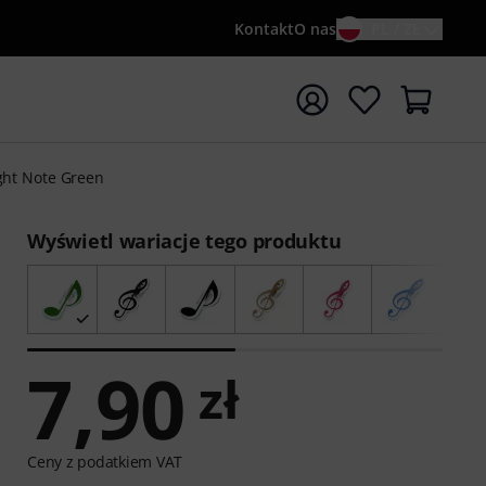
Kontakt
O nas
PL / ZŁ
ocznij wyszukiwanie od słowa kluczowego {searchTerm}
ght Note Green
Wyświetl wariacje tego produktu
7,90
zł
Ceny z podatkiem VAT