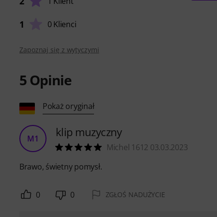
2
1 Klient
1
0 Klienci
Zapoznaj się z wytyczymi
5
Opinie
Pokaż oryginał
klip muzyczny
M1
Michel 1612 03.03.2023
Brawo, świetny pomysł.
0
0
ZGŁOŚ NADUŻYCIE