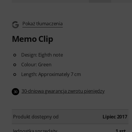
Pokaż tłumaczenia
Memo Clip
Design: Eighth note
Colour: Green
Length: Approximately 7 cm
30-dniowa gwarancja zwrotu pieniędzy
30
Produkt dostępny od
Lipiec 2017
Jednostka sprzedaży
1 szt.