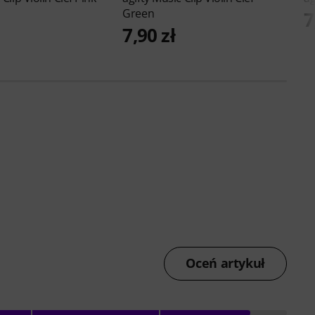
Green
7
7,90 zł
Oceń artykuł