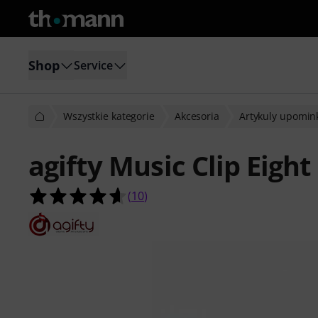
Shop
Service
Wszystkie kategorie
Akcesoria
Artykuly upomi
agifty Music Clip Eigh
4.6 na 5 gwiazdek z 10 ocen klientó
(
10
)