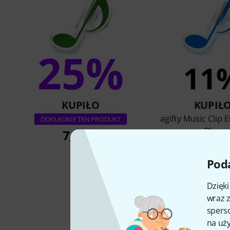
25%
11
KUPIŁO
KUPIŁ
agifty Music Clip 
DOKŁADNIE TEN PRODUKT
Blue
7,90 zł
7,90 z
Poda
Dzięk
wraz z
sperso
na uży