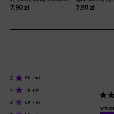
7,90 zł
7,90 zł
5
8 Klienci
4
1 Klient
3
0 Klienci
WYKOŃ