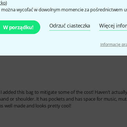
tko
)
 można wycofać w dowolnym momencie za pośrednictwem ust
Odrzuć ciasteczka
Więcej info
W porządku!
Informacje p
I added this bag to mitigate some of the cost! Haven’t actuall
y hand or shoulder. It has pockets and has space for music, mut
ms well made and looks pretty cool!