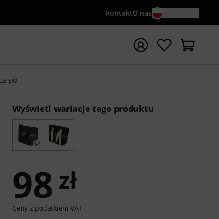
Kontakt
O nas
PL / ZŁ
ocznij wyszukiwanie od słowa kluczowego {searchTerm}
ca sw
Wyświetl wariacje tego produktu
98
zł
Ceny z podatkiem VAT