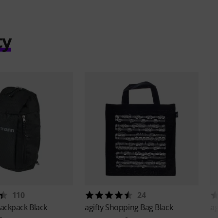
ty
110
24
ackpack Black
agifty
Shopping Bag Black
ag