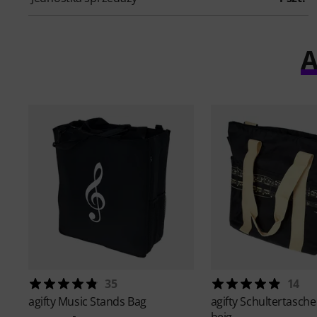
A
35
14
agifty
Music Stands Bag
agifty
Schultertasche