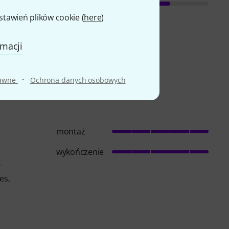
awień plików cookie (
here
)
rmacji
·
rawne
Ochrona danych osobowych
montaż
wykończenie
y
es,