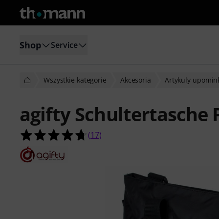
Shop
Service
Wszystkie kategorie
Akcesoria
Artykuly upomi
agifty Schultertasche
4.7 na 5 gwiazdek z 17 ocen klientó
(
17
)