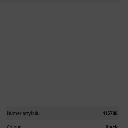
Numer artykułu
415789
Colour
Black