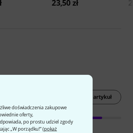
ł
23,50 zł
2
Oceń artykuł
ożliwe doświadczenia zakupowe
owiednie oferty,
 odpowiada, po prostu udziel zgody
kając „W porządku!” (
pokaż