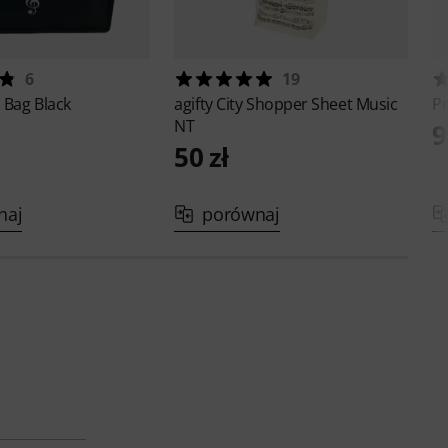
6
19
 Bag Black
agifty
City Shopper Sheet Music
P
NT
9
50 zł
naj
porównaj