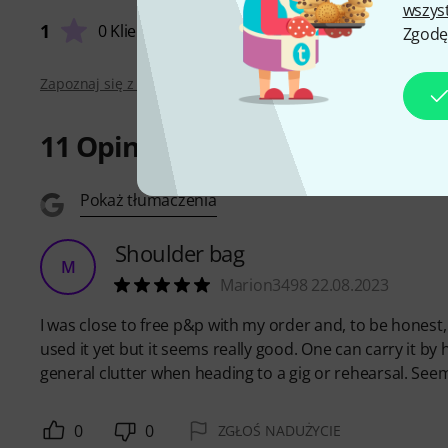
wszys
1
0 Klienci
Zgodę
Zapoznaj się z wytyczymi
11
Opinie
Pokaż tłumaczenia
Shoulder bag
M
Marion3498 22.08.2023
I was close to free p&p with my order and, to be honest, 
used it yet but it seems really good. One can carry it b
general clutter when heading to a gig or rehearsal. See
0
0
ZGŁOŚ NADUŻYCIE