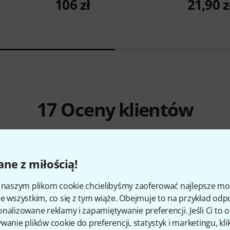
106 zł
21,90 z
17
Oceny klientów
ne z miłością!
4.7
/ 5
i naszym plikom cookie chcielibyśmy zaoferować najlepsze m
Ż
e wszystkim, co się z tym wiąże. Obejmuje to na przykład odp
nalizowane reklamy i zapamiętywanie preferencji. Jeśli Ci to
wanie plików cookie do preferencji, statystyk i marketingu, kli
CZENIE