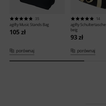
35
14
agifty
Music Stands Bag
agifty
Schultertasche
beig
105 zł
93 zł
porównaj
porównaj