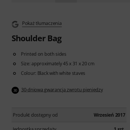
Pokaż tłumaczenia
Shoulder Bag
Printed on both sides
Size: approximately 45 x 31 x 20 cm
Colour: Black with white staves
30-dniowa gwarancja zwrotu pieniędzy
30
Produkt dostępny od
Wrzesień 2017
Jednostka sprzedaży
1 szt.