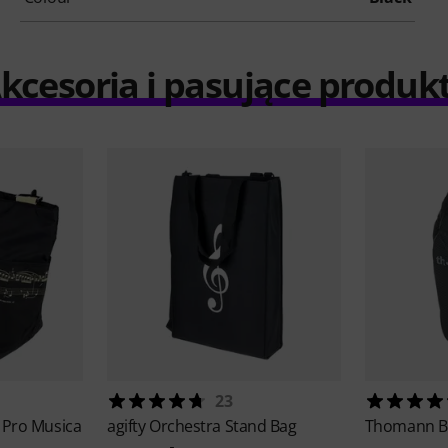
kcesoria i pasujące produk
23
 Pro Musica
agifty
Orchestra Stand Bag
Thomann
B