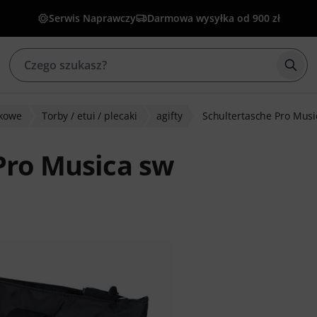
Serwis Naprawczy
Darmowa wysyłka od 900 zł
Rozp
nkowe
Torby / etui / plecaki
agifty
Schultertasche Pro Musi
 Pro Musica sw
w