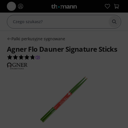
Rozpoc
Palki perkusyjne sygnowane
Agner Flo Dauner Signature Sticks
4.8 na 5 gwiazdek z 9 ocen klientów
(
9
)