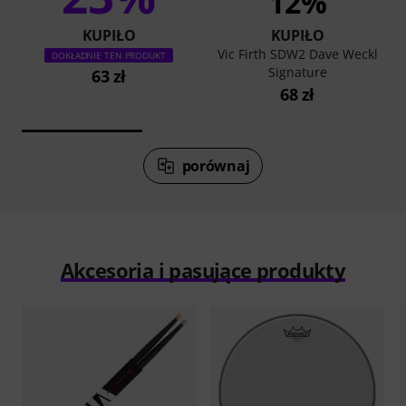
12%
KUPIŁO
KUPIŁO
Vic Firth SDW2 Dave Weckl
DOKŁADNIE TEN PRODUKT
Signature
63 zł
68 zł
porównaj
Akcesoria i pasujące produkty