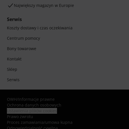
Największy magazyn w Europie
Serwis
Koszty dostawy i czas oczekiwania
Centrum pomocy
Bony towarowe
Kontakt
Sklep
Serwis
OWH
/
Informacje prawne
Ochrona danych osobowych
Ustawienia plików cookies
Prawo zwrotu
Proces zamawiania/umowa kupna
Odpowiedzialność cywilna