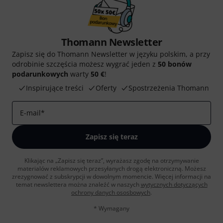
Thomann Newsletter
Zapisz się do Thomann Newsletter w języku polskim, a przy
odrobinie szczęścia możesz wygrać jeden z
50 bonów
podarunkowych
warty
50 €
!
Inspirujące treści
Oferty
Spostrzeżenia Thomann
E-mail
*
Zapisz się teraz
Klikając na „Zapisz się teraz”, wyrażasz zgodę na otrzymywanie
materialów reklamowych przesyłanych drogą elektroniczną. Możesz
zrezygnować z subskrypcji w dowolnym momencie. Więcej informacji na
temat newslettera można znaleźć w naszych
wytycznych dotyczących
ochrony danych ososbowych
.
* Wymagany