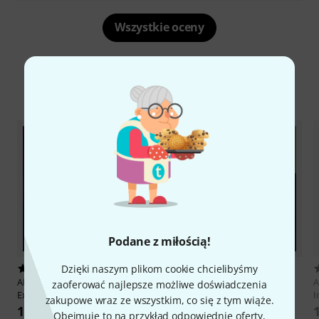
Wszystkie oceny
Porównaj opcje
Podane z miłością!
Dzięki naszym plikom cookie chcielibyśmy
1
1
AKAI Professional
Lo-Fi Jazz
AKAI Professional
Spitfire
A
zaoferować najlepsze możliwe doświadczenia
Expansion
Intimate Strings
I
zakupowe wraz ze wszystkim, co się z tym wiąże.
155 zł
115 zł
Obejmuje to na przykład odpowiednie oferty,