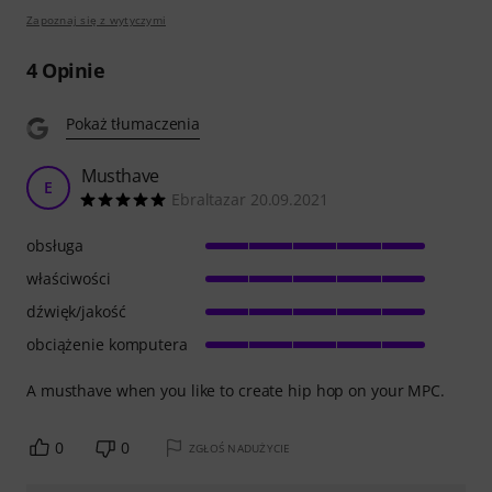
Zapoznaj się z wytyczymi
4
Opinie
Pokaż tłumaczenia
Musthave
E
Ebraltazar 20.09.2021
obsługa
właściwości
dźwięk/jakość
obciążenie komputera
A musthave when you like to create hip hop on your MPC.
0
0
ZGŁOŚ NADUŻYCIE