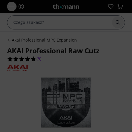
Rozpoc
Akai Professional MPC Expansion
AKAI Professional Raw Cutz
4.8 na 5 gwiazdek z 8 ocen klientów
(
8
)