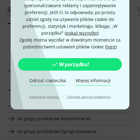
spersonalizowane reklamy i zapamiętywanie
porównaj
porównaj
preferencji. Jeśli Ci to odpowiada, po prostu
udziel zgody na używanie plików cookie do
preferencji, statystyk i marketingu, klikając „W
porządku!” (
pokaż wszystko
)
Zgodę można wycofać w dowolnym momencie za
pośrednictwem ustawień plików cookie (
here
)
Smart Navigator
W porządku!
Wyświetl AKAI Professional Akai Professional MPC
Expansion
Odrzuć ciasteczka
Więcej informacji
pokaż Akai Professional MPC Expansion w cenie od 140
zł - 180 zł
·
Informacje prawne
Ochrona danych osobowych
do grupy produktów Akai Professional MPC Expansion
do grupy produktów Soundlibraries
do grupy produktów Oprogramowanie