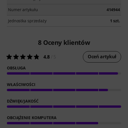
Numer artykułu
414944
Jednostka sprzedaży
1 szt.
8
Oceny klientów
Oceń artykuł
4.8
/ 5
OBSŁUGA
WŁAŚCIWOŚCI
DŹWIĘK/JAKOŚĆ
OBCIĄŻENIE KOMPUTERA