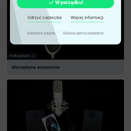
W porządku!
Odrzuć ciasteczka
Więcej informacji
·
Informacje prawne
Ochrona danych osobowych
PORADNIKI
Microphone accessories