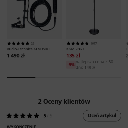
26
1647
Audio-Technica
ATM350U
K&M
260/1
1 490 zł
135 zł
najlepsza cena z 30-
-9%
dni: 149 zł
2
Oceny klientów
Oceń artykuł
5
/ 5
WYKOŃCZENIE