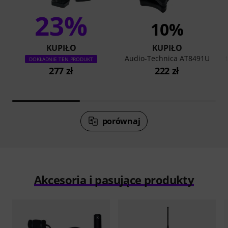
23%
10%
KUPIŁO
KUPIŁO
Audio-Technica AT8491U
DOKŁADNIE TEN PRODUKT
277 zł
222 zł
porównaj
Akcesoria i pasujące produkty