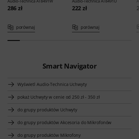
Audio-Technica
AT8491W
Audio-Technica
AT8491U
A
286 zł
222 zł
porównaj
porównaj
Smart Navigator
Wyświetl Audio-Technica Uchwyty
pokaż Uchwyty w cenie od 250 zł - 350 zł
do grupy produktów Uchwyty
do grupy produktów Akcesoria do Mikrofonów
do grupy produktów Mikrofony