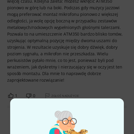
więcej czasu. Kolejna zaleta: możesz wkręcić ATM350
pionowo w górę lub na boki. Podczas gdy muzycy jazzowi
mogą preferować montaż mikrofonu pionowo z większej
odległości, ja wolę opcję boczną w przypadku zestawów
metalowych/rockowych wypełnionych głośnymi talerzami.
Pozwala to na umieszczenie ATM350 bardzo blisko tomów,
uzyskując optymalną pozycję między dwoma uszami do
strojenia. W rezultacie uzyskuje się dobry dźwięk, dobry
poziom sygnału, a mikrofon nie przeszkadza. Wielu
perkusistów pytało mnie, co to jest, ponieważ byli pod
wrażeniem, jak dyskretny i nierzucający się w oczy jest ten
sposób montażu. Dla mnie to naprawdę dobrze
zaprojektowane rozwiązanie!
1
0
ZGŁOŚ NADUŻYCIE
Wszystkie oceny