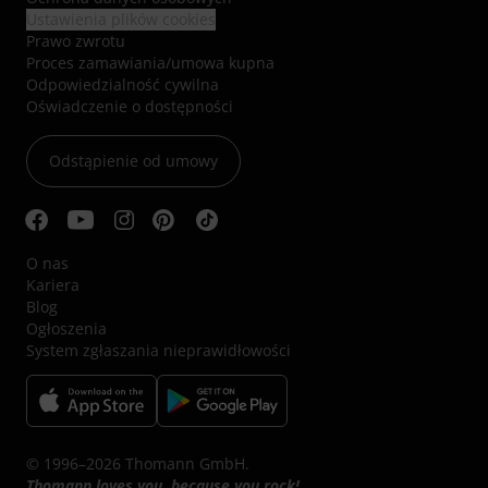
Ustawienia plików cookies
Prawo zwrotu
Proces zamawiania/umowa kupna
Odpowiedzialność cywilna
Oświadczenie o dostępności
Odstąpienie od umowy
O nas
Kariera
Blog
Ogłoszenia
System zgłaszania nieprawidłowości
© 1996–2026 Thomann GmbH.
Thomann loves you, because you rock!