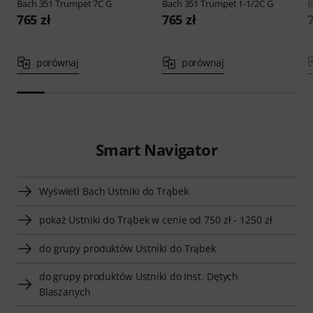
Bach
351 Trumpet 7C G
Bach
351 Trumpet 1-1/2C G
B
765 zł
765 zł
porównaj
porównaj
Smart Navigator
Wyświetl Bach Ustniki do Trąbek
pokaż Ustniki do Trąbek w cenie od 750 zł - 1250 zł
do grupy produktów Ustniki do Trąbek
do grupy produktów Ustniki do Inst. Dętych
Blaszanych