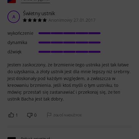
Świetny ustnik
A
Anonimowy 27.01.2017
wykończenie
dynamika
dźwięk
Jestem zaskoczony, że brzmienie tego ustnika jest tak łatwe
do uzyskania, a złoty ustnik jest dla mnie lepszy niż srebrny.
Jest doskonały pod każdym względem, a zwłaszcza w
kreowaniu brzmienia. Jeśli ktoś myśli o tym ustniku, to
mówię: przestań się zastanawiać i przekonaj się, że ten
ustnik Bacha jest tak dobry.
1
0
ZGŁOŚ NADUŻYCIE
Pokaż oryginał