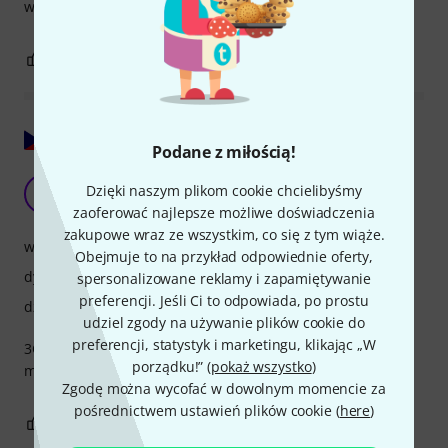
wpływającym na moją decyzję o zakupie.
1
0
ZGŁOŚ NADUŻYCIE
Pokaż oryginał
Podane z miłością!
Ustnik 3C Gold
Dzięki naszym plikom cookie chcielibyśmy
DM
Dušan MUF Sedláček 24.11.2025
zaoferować najlepsze możliwe doświadczenia
zakupowe wraz ze wszystkim, co się z tym wiąże.
wykończenie
Obejmuje to na przykład odpowiednie oferty,
dynamika
spersonalizowane reklamy i zapamiętywanie
preferencji. Jeśli Ci to odpowiada, po prostu
dźwięk
udziel zgody na używanie plików cookie do
preferencji, statystyk i marketingu, klikając „W
3C Bach to doskonały, uniwersalny ustnik. W wersji złotej
porządku!” (
pokaż wszystko
)
ma nieco bardziej aksamitne brzmienie.
Zgodę można wycofać w dowolnym momencie za
pośrednictwem ustawień plików cookie (
here
)
1
0
ZGŁOŚ NADUŻYCIE