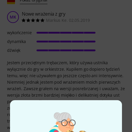
Nowe wrażenia z gry
MK
Markus Ke. 02.05.2019
wykończenie
dynamika
dźwięk
Jestem przeciętnym trębaczem, który używa ustnika
wyłącznie do gry w orkiestrze. Kupiłem go dopiero tydzień
temu, więc nie używałem go jeszcze często ani intensywnie.
Niemniej jednak jestem pod wrażeniem moich pierwszych
wrażeń. Zawsze grałem na wersji posrebrzanej i uważam, że
wersja złota brzmi bardziej miękko i delikatniej dotyka ust
podczas gry. Myślę, że geometria ustnika ma większe
znaczenie dla samej reakcji, więc nie dostrzegam żadnej
różnicy w porównaniu z wersją posrebrzaną. Ciekawi mnie
trwałość złocenia, ponieważ trzykrotnie wyższa cena
wynikająca z tego faktu jest istotnym czynnikiem