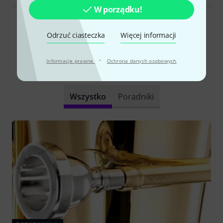
W porządku!
Wszystkie oceny
Odrzuć ciasteczka
Więcej informacji
·
Informacje prawne
Ochrona danych osobowych
Czy wiesz że?
Wszystko
Poradniki