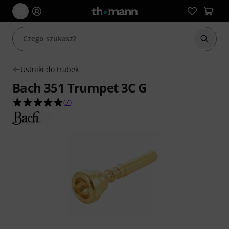
Rozpoc
Ustniki do trabek
Bach 351 Trumpet 3C G
5.0 na 5 gwiazdek z 7 ocen klientów
(
7
)