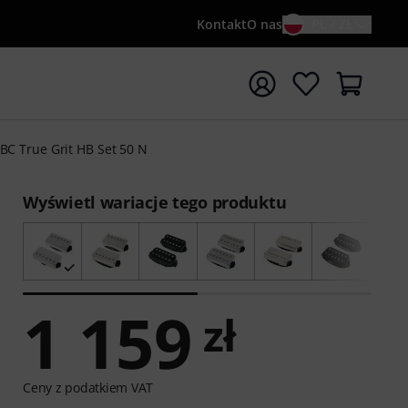
Kontakt
O nas
PL / ZŁ
ocznij wyszukiwanie od słowa kluczowego {searchTerm}
BC True Grit HB Set 50 N
Wyświetl wariacje tego produktu
1 159
zł
Ceny z podatkiem VAT