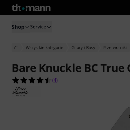
Shop
Service
Wszystkie kategorie
Gitary i Basy
Przetworniki
Bare Knuckle BC True G
4.5 na 5 gwiazdek z 4 ocen klientów
(
4
)