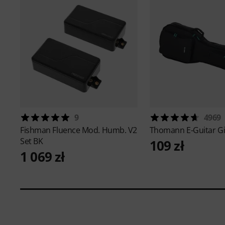
9
4969
Fishman
Fluence Mod. Humb. V2
Thomann
E-Guitar G
Set BK
109 zł
1 069 zł