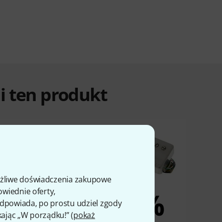
ali ten produkt
ożliwe doświadczenia zakupowe
owiednie oferty,
3%
3%
 odpowiada, po prostu udziel zgody
kając „W porządku!” (
pokaż