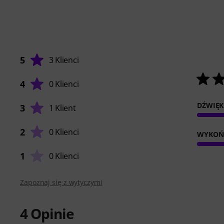
5
3 Klienci
4
0 Klienci
DŹWIĘK
3
1 Klient
2
0 Klienci
WYKOŃ
1
0 Klienci
Zapoznaj się z wytyczymi
4
Opinie