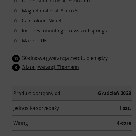
DC resistance (neck): 9.7 kOhm
Magnet material: Alnico 5
Cap colour: Nickel
Includes mounting screws and springs
Made in UK
30-dniowa gwarancja zwrotu pieniędzy
30
3 lata gwarancji Thomann
3
Produkt dostępny od
Grudzień 2023
Jednostka sprzedaży
1 szt.
Wiring
4-core