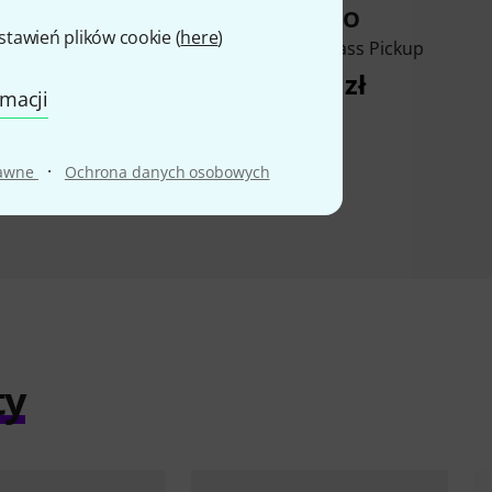
KUPIŁO
KUPIŁO
awień plików cookie (
here
)
uncan SH2N-4C BLK
PRS 58/15 LT Bass Pickup
466 zł
1 099 zł
rmacji
·
rawne
Ochrona danych osobowych
ty