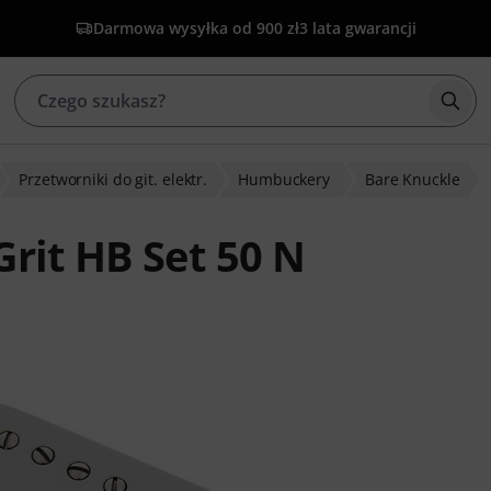
Darmowa wysyłka od 900 zł
3 lata gwarancji
Rozp
Przetworniki do git. elektr.
Humbuckery
Bare Knuckle
rit HB Set 50 N