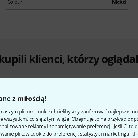
Colour
Nickel
 kupili klienci, którzy ogląd
ne z miłością!
i naszym plikom cookie chcielibyśmy zaoferować najlepsze m
e wszystkim, co się z tym wiąże. Obejmuje to na przykład odp
%
4%
nalizowane reklamy i zapamiętywanie preferencji. Jeśli Ci to
wanie plików cookie do preferencji, statystyk i marketingu, kli