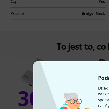
Cap
Yes
Position
Bridge, Neck
To jest to, co
Poda
30%
Dzięk
wraz z
5
sperso
na uży