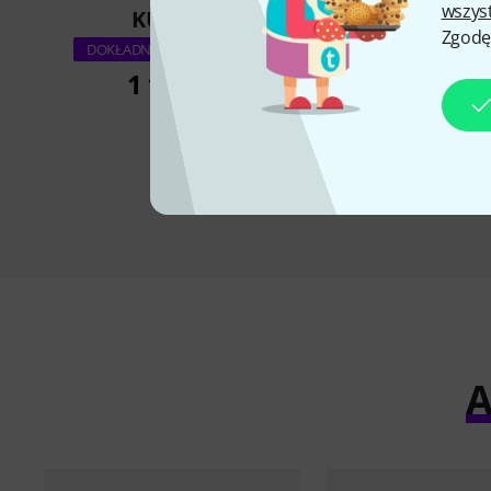
wszys
KUPIŁO
KUPIŁ
Zgodę
Bare Knuckle BC Tr
DOKŁADNIE TEN PRODUKT
Set 50 B
1 159 zł
1 029 z
A