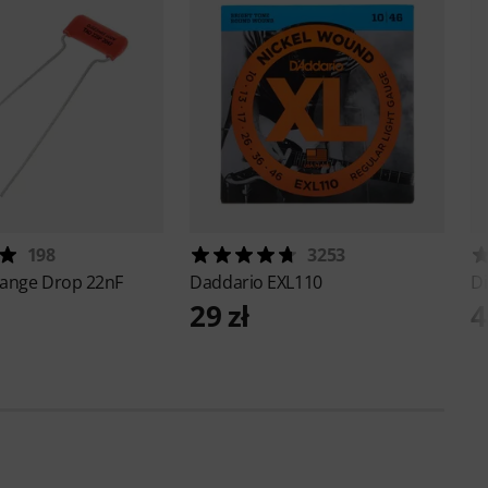
198
3253
ange Drop 22nF
Daddario
EXL110
D
29 zł
4