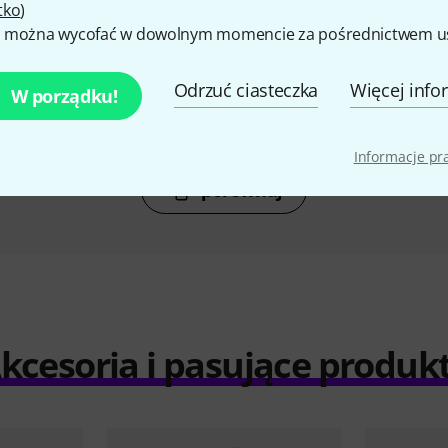
tko
)
O
KUPIŁO
 można wycofać w dowolnym momencie za pośrednictwem ust
ue Grit HB
Gibson 490R CC Humbucker
Seymour D
K
Pickup
Odrzuć ciasteczka
Więcej info
W porządku!
ł
514 zł
Informacje p
porównaj
kcesoria i pasujące produk