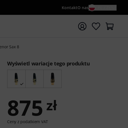
Kontakt
O nas
PL / ZŁ
ocznij wyszukiwanie od słowa kluczowego {searchTerm}
enor Sax 8
Wyświetl wariacje tego produktu
875
zł
Ceny z podatkiem VAT