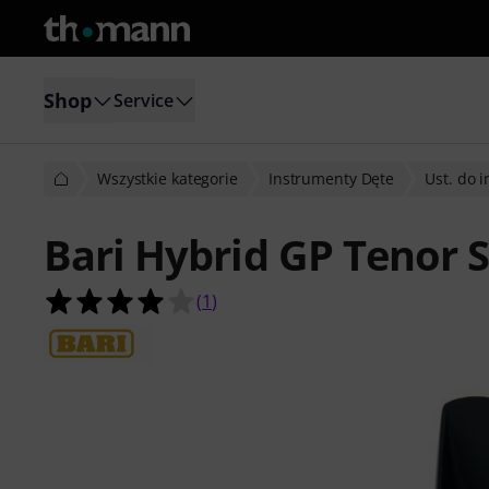
Shop
Service
Wszystkie kategorie
Instrumenty Dęte
Ust. do i
Bari Hybrid GP Tenor S
4.0 na 5 gwiazdek z 1 ocen klientów
(
1
)