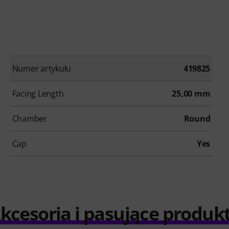
Numer artykułu
419825
Facing Length
25,00 mm
Chamber
Round
Cap
Yes
kcesoria i pasujące produk