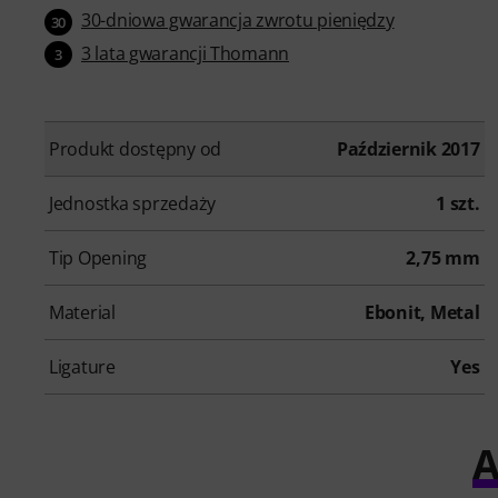
30-dniowa gwarancja zwrotu pieniędzy
30
3 lata gwarancji Thomann
3
Produkt dostępny od
Październik 2017
Jednostka sprzedaży
1 szt.
Tip Opening
2,75 mm
Material
Ebonit, Metal
Ligature
Yes
A