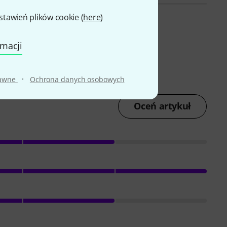
awień plików cookie (
here
)
rmacji
·
rawne
Ochrona danych osobowych
Oceń artykuł