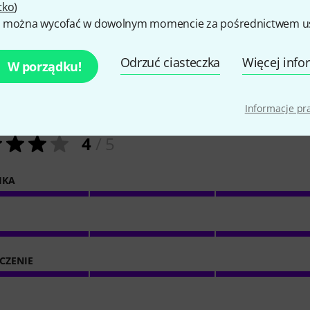
tko
)
 można wycofać w dowolnym momencie za pośrednictwem ust
Odrzuć ciasteczka
Więcej info
W porządku!
1
Oceny klientów
Informacje p
4
/ 5
IKA
CZENIE