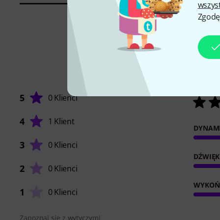
wszys
Zgodę
5
0 Klienci
4
1 Klient
DYNAM
3
0 Klienci
DŹWIĘK
2
0 Klienci
WYKOŃ
1
0 Klienci
Zapoznaj się z wytyczymi