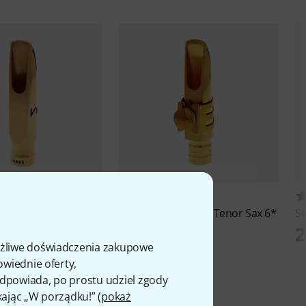
14
44
16 Tenor Sax Metal
Otto Link
New York Tenor Sax 6*
S
1 955 zł
2
ł
ożliwe doświadczenia zakupowe
owiednie oferty,
 odpowiada, po prostu udziel zgody
kając „W porządku!” (
pokaż