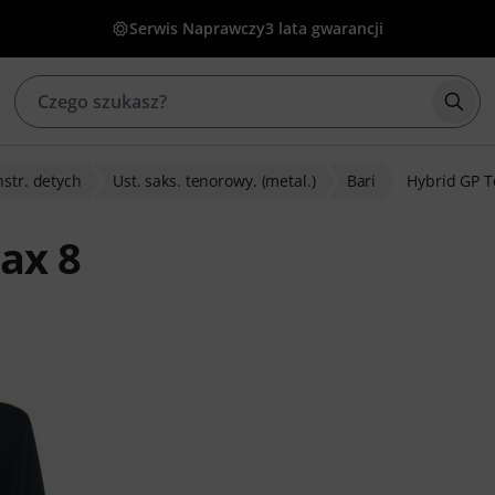
Serwis Naprawczy
3 lata gwarancji
Rozp
nstr. detych
Ust. saks. tenorowy. (metal.)
Bari
Hybrid GP T
ax 8