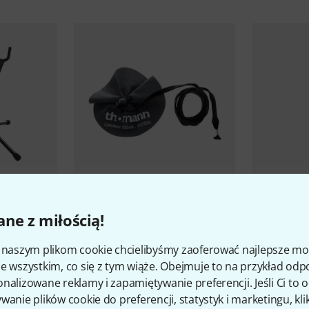
528
to Sax
Thomann
6510 Swab
Vandoren
V
ne z miłością!
Saxophone
T5-L
48 zł
1 399 z
i naszym plikom cookie chcielibyśmy zaoferować najlepsze m
e wszystkim, co się z tym wiąże. Obejmuje to na przykład odp
nalizowane reklamy i zapamiętywanie preferencji. Jeśli Ci to
wanie plików cookie do preferencji, statystyk i marketingu, kli