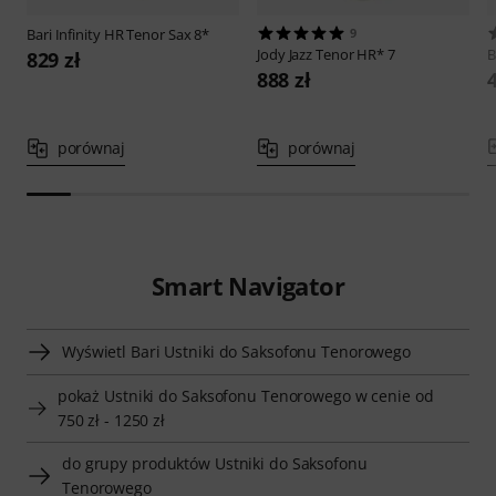
Bari
Infinity HR Tenor Sax 8*
9
Jody Jazz
Tenor HR* 7
B
829 zł
888 zł
porównaj
porównaj
Smart Navigator
Wyświetl Bari Ustniki do Saksofonu Tenorowego
pokaż Ustniki do Saksofonu Tenorowego w cenie od
750 zł - 1250 zł
do grupy produktów Ustniki do Saksofonu
Tenorowego