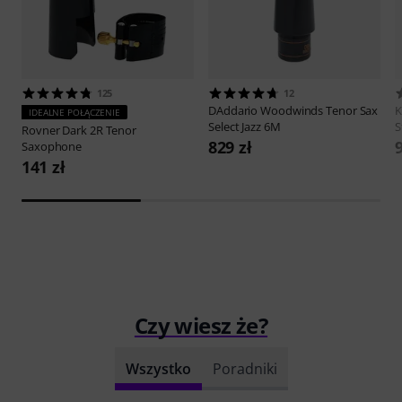
125
12
DAddario Woodwinds
Tenor Sax
IDEALNE POŁĄCZENIE
Select Jazz 6M
S
Rovner
Dark 2R Tenor
829 zł
9
Saxophone
141 zł
Czy wiesz że?
Wszystko
Poradniki