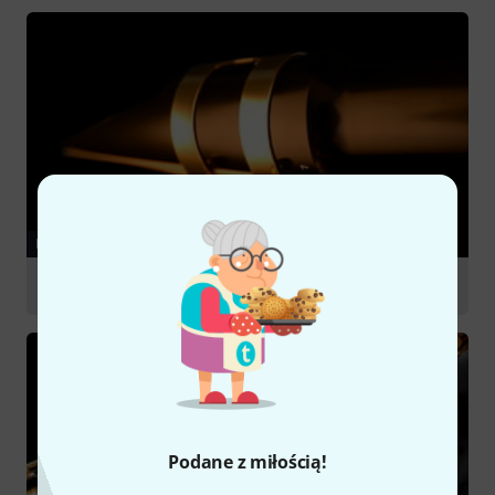
PORADNIKI
Mouthpieces for woodwind instruments
Podane z miłością!