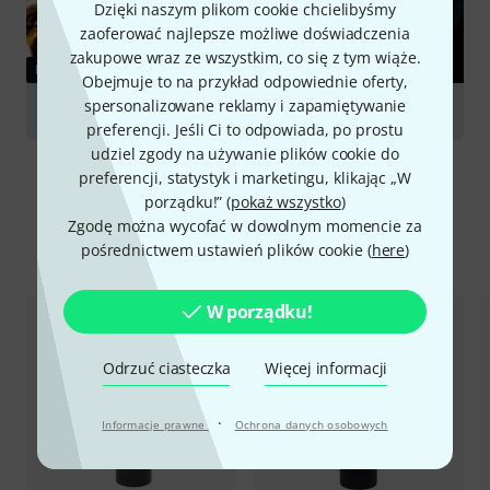
Dzięki naszym plikom cookie chcielibyśmy
zaoferować najlepsze możliwe doświadczenia
zakupowe wraz ze wszystkim, co się z tym wiąże.
PORADNIKI
Obejmuje to na przykład odpowiednie oferty,
spersonalizowane reklamy i zapamiętywanie
Saxophones
preferencji. Jeśli Ci to odpowiada, po prostu
udziel zgody na używanie plików cookie do
preferencji, statystyk i marketingu, klikając „W
porządku!” (
pokaż wszystko
)
Zgodę można wycofać w dowolnym momencie za
Porównaj opcje
pośrednictwem ustawień plików cookie (
here
)
W porządku!
Odrzuć ciasteczka
Więcej informacji
·
Informacje prawne
Ochrona danych osobowych