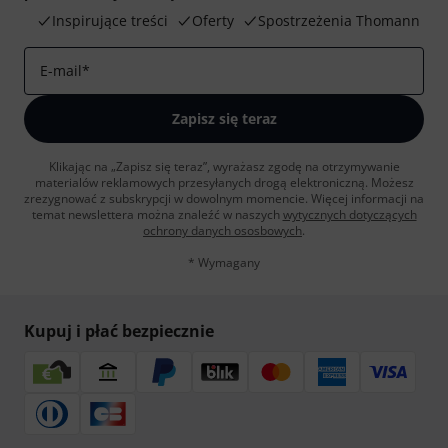
Inspirujące treści
Oferty
Spostrzeżenia Thomann
E-mail
*
Zapisz się teraz
Klikając na „Zapisz się teraz”, wyrażasz zgodę na otrzymywanie
materialów reklamowych przesyłanych drogą elektroniczną. Możesz
zrezygnować z subskrypcji w dowolnym momencie. Więcej informacji na
temat newslettera można znaleźć w naszych
wytycznych dotyczących
ochrony danych ososbowych
.
* Wymagany
Kupuj i płać bezpiecznie