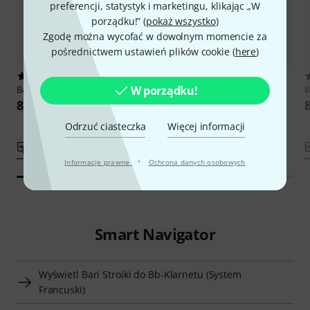
preferencji, statystyk i marketingu, klikając „W
porządku!” (
pokaż wszystko
)
Zgodę można wycofać w dowolnym momencie za
pośrednictwem ustawień plików cookie (
here
)
3
2
Bari
Original Reed Bb- Clarinet M
Bari
Star Reed Bb- Clarinet MS
B
W porządku!
85 zł
85 zł
8
Odrzuć ciasteczka
Więcej informacji
porównaj
porównaj
·
Informacje prawne
Ochrona danych osobowych
Smart Navigator
Wyświetl Bari Stroiki do Bb-Klarnetu (System
Francuski)