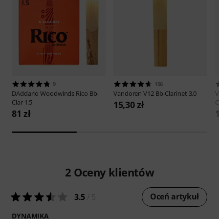
9
156
DAddario Woodwinds
Rico Bb-
Vandoren
V12 Bb-Clarinet 3.0
V
Clar 1.5
C
15,30 zł
81 zł
1
2
Oceny klientów
Oceń artykuł
3.5
/ 5
DYNAMIKA