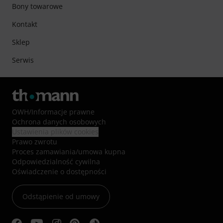
Bony towarowe
Kontakt
Sklep
Serwis
OWH
/
Informacje prawne
Ochrona danych osobowych
Ustawienia plików cookies
Prawo zwrotu
Proces zamawiania/umowa kupna
Odpowiedzialność cywilna
Oświadczenie o dostępności
Odstąpienie od umowy