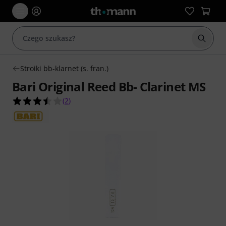
Rozpoc
Stroiki bb-klarnet (s. fran.)
Bari Original Reed Bb- Clarinet MS
3.5 na 5 gwiazdek z 2 ocen klientów
(
2
)