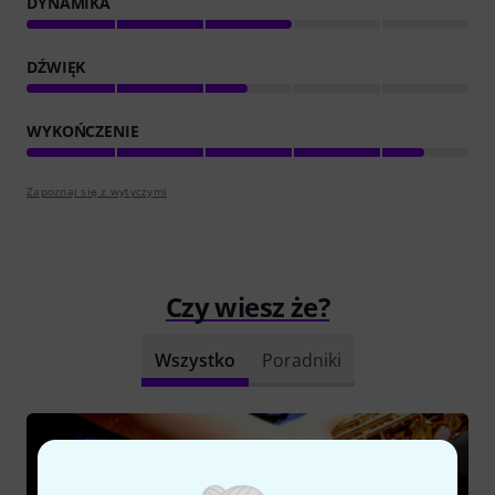
DYNAMIKA
DŹWIĘK
WYKOŃCZENIE
Zapoznaj się z wytyczymi
Czy wiesz że?
Wszystko
Poradniki