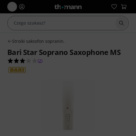
Rozpoc
Stroiki saksofon sopranin.
Bari Star Soprano Saxophone MS
3.0 na 5 gwiazdek z 2 ocen klientów
(
2
)