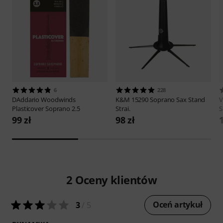
6
228
DAddario Woodwinds
K&M
15290 Soprano Sax Stand
V
Plasticover Soprano 2.5
Strai.
S
99 zł
98 zł
1
2
Oceny klientów
Oceń artykuł
3
/ 5