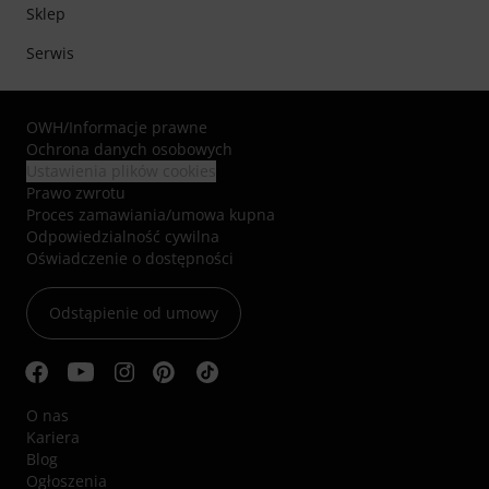
Sklep
Serwis
OWH
/
Informacje prawne
Ochrona danych osobowych
Ustawienia plików cookies
Prawo zwrotu
Proces zamawiania/umowa kupna
Odpowiedzialność cywilna
Oświadczenie o dostępności
Odstąpienie od umowy
O nas
Kariera
Blog
Ogłoszenia