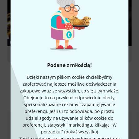
PORADNIKI
Saxophones
Podane z miłością!
Dzięki naszym plikom cookie chcielibyśmy
zaoferować najlepsze możliwe doświadczenia
zakupowe wraz ze wszystkim, co się z tym wiąże.
Porównaj opcje
Obejmuje to na przykład odpowiednie oferty,
spersonalizowane reklamy i zapamiętywanie
preferencji. Jeśli Ci to odpowiada, po prostu
udziel zgody na używanie plików cookie do
preferencji, statystyk i marketingu, klikając „W
porządku!” (
pokaż wszystko
)
Zgodę można wycofać w dowolnym momencie za