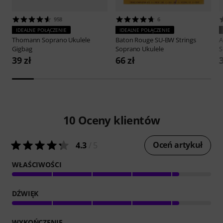
958
6
IDEALNE POŁĄCZENIE
IDEALNE POŁĄCZENIE
Thomann
Soprano Ukulele
Baton Rouge
SU-BW Strings
A
Gigbag
Soprano Ukulele
S
39 zł
66 zł
3
10
Oceny klientów
Oceń artykuł
4.3
/ 5
WŁAŚCIWOŚCI
DŹWIĘK
WYKOŃCZENIE