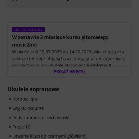
OFERTA SPECJALNA
W zestawie 3 miesiące kursu gitarowego
music2me
W okresie od 15.07.2025 do 14.10.2026 (włącznie), przy
zakupie jednej z objętych promocją gitar elektrycznych,
akustycznych lub ukulele otrzymasz
bezpłatną 3
POKAŻ WIĘCEJ
miesięczną subskrypcję internetowego kursu
music2me o wartości 57,00 EUR.
Po wysyłce
zamówienia kod aktywacyjny zostanie automatycznie
Ukulele sopranowe
przesłany e mailem. Subskrypcja music2me wygasa
Korpus: lipa
automatycznie po zakończeniu okresu.
Music2Me to Twoja internetowa platforma do nauki
Szyjka: okoume
muzyki, oparta na koncepcji dydaktycznej
Podstrunnica: orzech włoski
przygotowanej przez wykwalifikowanych nauczycieli
muzyki. Laureat niemieckiej nagrody edukacyjnej
Progi: 12
2025/2026 w kategorii „E-learning – nauka gry na
Otwarte klucze z czarnymi główkami