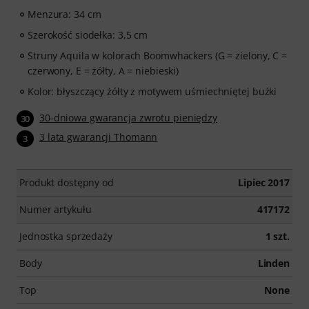
instrumencie”! Ponad 400 lekcji wideo dla gitarzystów
Menzura: 34 cm
początkujących i zaawansowanych – od popu, rocka i
bluesa po metal i więcej. Z osobistym wsparciem przez
Szerokość siodełka: 3,5 cm
czat, materiałami nutowymi do druku oraz
Struny Aquila w kolorach Boomwhackers (G = zielony, C =
inteligentnym odtwarzaczem wideo z funkcją ćwiczeń,
czerwony, E = żółty, A = niebieski)
trybem zwolnionego tempa i innymi funkcjami.
Kolor: błyszczący żółty z motywem uśmiechniętej buźki
30-dniowa gwarancja zwrotu pieniędzy
30
3 lata gwarancji Thomann
3
Produkt dostępny od
Lipiec 2017
Numer artykułu
417172
Jednostka sprzedaży
1 szt.
Body
Linden
Top
None