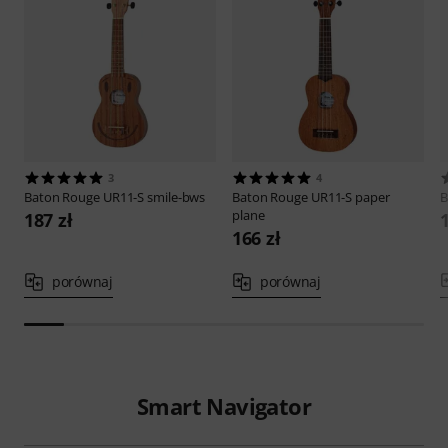
3
4
Baton Rouge
UR11-S smile-bws
Baton Rouge
UR11-S paper
B
plane
187 zł
166 zł
porównaj
porównaj
Smart Navigator