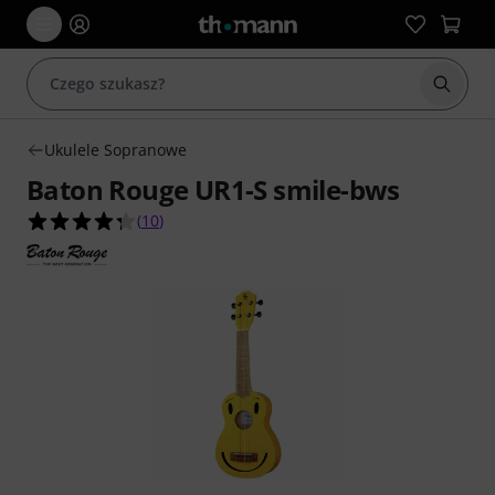
Rozpoc
Ukulele Sopranowe
Baton Rouge UR1-S smile-bws
4.3 na 5 gwiazdek z 10 ocen klientów
(
10
)