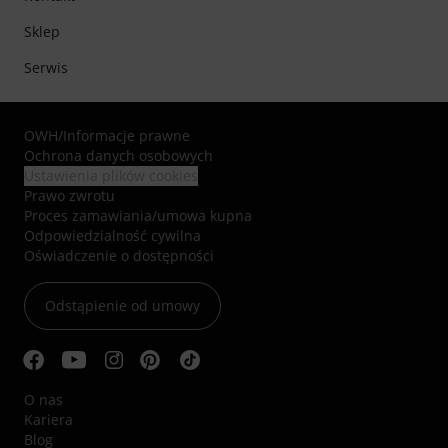
Sklep
Serwis
OWH
/
Informacje prawne
Ochrona danych osobowych
Ustawienia plików cookies
Prawo zwrotu
Proces zamawiania/umowa kupna
Odpowiedzialność cywilna
Oświadczenie o dostępności
Odstąpienie od umowy
O nas
Kariera
Blog