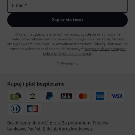
E-mail
*
Zapisz się teraz
Klikając na „Zapisz się teraz”, wyrażasz zgodę na otrzymywanie
materialów reklamowych przesyłanych drogą elektroniczną. Możesz
zrezygnować z subskrypcji w dowolnym momencie. Więcej informacji na
temat newslettera można znaleźć w naszych
wytycznych dotyczących
ochrony danych ososbowych
.
* Wymagany
Kupuj i płać bezpiecznie
Bezpieczna płatność przez Za pobraniem, Przelew
bankowy, PayPal, Blik lub Karta kredytowa.