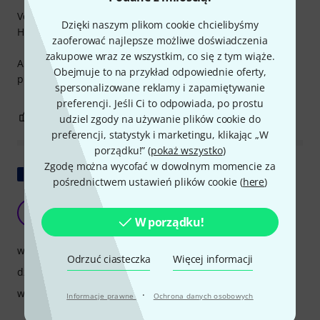
Very nice (and tough) instrument for a young pupil.
Dzięki naszym plikom cookie chcielibyśmy
Highly recommend.
zaoferować najlepsze możliwe doświadczenia
zakupowe wraz ze wszystkim, co się z tym wiąże.
And Thomann, goes without saying, but perfectly
Obejmuje to na przykład odpowiednie oferty,
professional outfit.
spersonalizowane reklamy i zapamiętywanie
preferencji. Jeśli Ci to odpowiada, po prostu
1
0
ZGŁOŚ NADUŻYCIE
udziel zgody na używanie plików cookie do
preferencji, statystyk i marketingu, klikając „W
porządku!” (
pokaż wszystko
)
Zgodę można wycofać w dowolnym momencie za
Pokaż oryginał
pośrednictwem ustawień plików cookie (
here
)
Lina i farba nie wytrzymują.
I
Illiska 15.01.2018
W porządku!
właściwości
Odrzuć ciasteczka
Więcej informacji
dźwięk
wykończenie
·
Informacje prawne
Ochrona danych osobowych