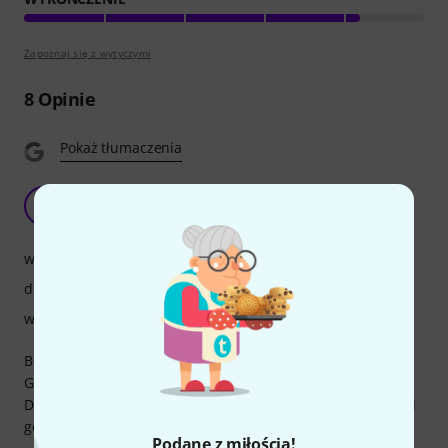
Zapoznaj się z wytyczymi
8
Opinie
Pokaż tłumaczenia
Tough as nails
T
Turbo-T 03.06.2021
właściwości
dźwięk
wykończenie
Bought this along with a Baton Rouge L1LS/D.
Gift for 2 yr old grandson.
Drags is around the house, drops it, it just keeps going and
going.
Podane z miłością!