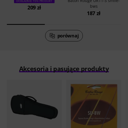
Baton Rouge UR11-S smile-
DOKŁADNIE TEN PRODUKT
bws
209 zł
187 zł
porównaj
Akcesoria i pasujące produkty