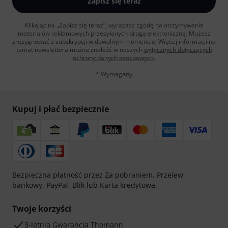
Zapisz się teraz
Klikając na „Zapisz się teraz”, wyrażasz zgodę na otrzymywanie
materialów reklamowych przesyłanych drogą elektroniczną. Możesz
zrezygnować z subskrypcji w dowolnym momencie. Więcej informacji na
temat newslettera można znaleźć w naszych
wytycznych dotyczących
ochrony danych ososbowych
.
* Wymagany
Kupuj i płać bezpiecznie
Bezpieczna płatność przez Za pobraniem, Przelew
bankowy, PayPal, Blik lub Karta kredytowa.
Twoje korzyści
3-letnia Gwarancja Thomann