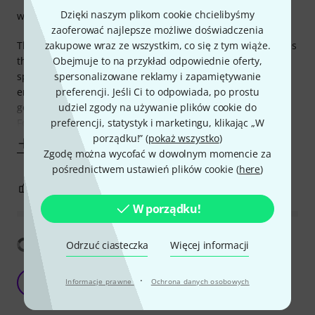
Dzięki naszym plikom cookie chcielibyśmy
wykończenie
zaoferować najlepsze możliwe doświadczenia
zakupowe wraz ze wszystkim, co się z tym wiąże.
This little cover is not what you would expect it to be. It does
Obejmuje to na przykład odpowiednie oferty,
the job, but it could be better. Fit is tight when putting on
spersonalizowane reklamy i zapamiętywanie
speaker, yet falls off easily. I doesn't cover the speaker
preferencji. Jeśli Ci to odpowiada, po prostu
enough and could look better. The one thing that I cannot
udziel zgody na używanie plików cookie do
get over is the material. It's horrible, cheap and plasticky.
preferencji, statystyk i marketingu, klikając „W
For that price I would expect it to be of a higher quality
porządku!” (
pokaż wszystko
)
Pokaż więcej
Zgodę można wycofać w dowolnym momencie za
pośrednictwem ustawień plików cookie (
here
)
0
0
ZGŁOŚ NADUŻYCIE
W porządku!
Pokaż tłumaczenia
Odrzuć ciasteczka
Więcej informacji
Fits well
·
F
Informacje prawne
Ochrona danych osobowych
Frednugent 07.12.2022