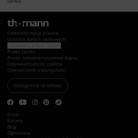
Serwis
OWH
/
Informacje prawne
Ochrona danych osobowych
Ustawienia plików cookies
Prawo zwrotu
Proces zamawiania/umowa kupna
Odpowiedzialność cywilna
Oświadczenie o dostępności
Odstąpienie od umowy
O nas
Kariera
Blog
Ogłoszenia