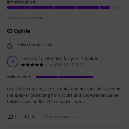
WYKOŃCZENIE
Zapoznaj się z wytyczymi
63
Opinie
Pokaż tłumaczenia
Essential protection for your speaker.
A
Alan4996 02.02.2020
wykończenie
Usual Bose quality, cover is quite thin but ideal for covering
the speaker protecting from scuffs and wet weather, same
thickness as the Bose L1 compact covers.
1
0
ZGŁOŚ NADUŻYCIE