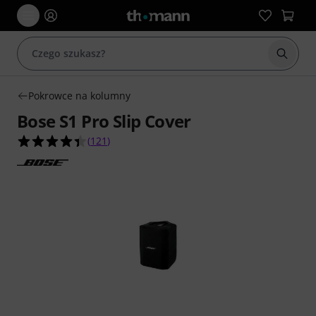
Rozpoc
Pokrowce na kolumny
Bose S1 Pro Slip Cover
4.4 na 5 gwiazdek z 121 ocen klientów
(
121
)