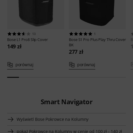
13
1
Bose
L1 Pro8 Slip Cover
Bose
S1 Pro Plus Play Thru Cover
B
BK
149 zł
1
277 zł
porównaj
porównaj
Smart Navigator
Wyświetl Bose Pokrowce na Kolumny
pokaż Pokrowce na Kolumny w cenie od 100 zł - 140 zł