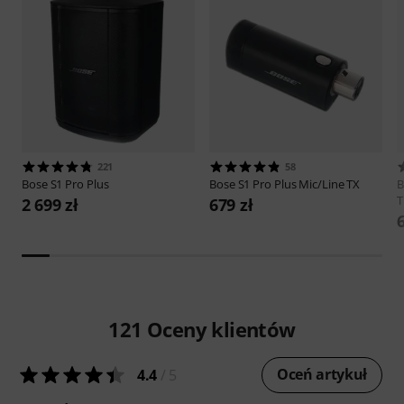
221
58
Bose
S1 Pro Plus
Bose
S1 Pro Plus Mic/Line TX
B
T
2 699 zł
679 zł
121
Oceny klientów
Oceń artykuł
4.4
/ 5