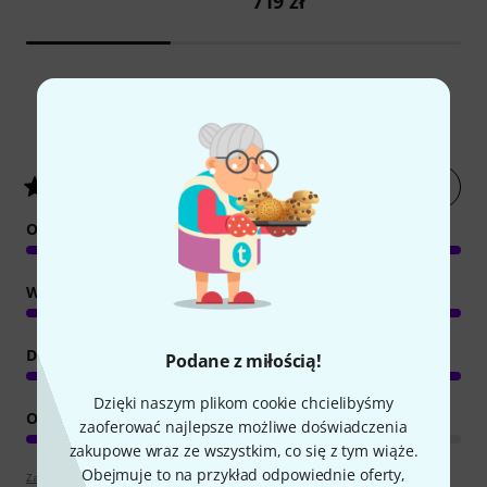
719 zł
2
Oceny klientów
Oceń artykuł
5
/ 5
OBSŁUGA
WŁAŚCIWOŚCI
DŹWIĘK/JAKOŚĆ
Podane z miłością!
Dzięki naszym plikom cookie chcielibyśmy
OBCIĄŻENIE KOMPUTERA
zaoferować najlepsze możliwe doświadczenia
zakupowe wraz ze wszystkim, co się z tym wiąże.
Obejmuje to na przykład odpowiednie oferty,
Zapoznaj się z wytyczymi