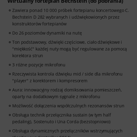
Wirtualny fortepian Bechstein (do pobrania)
Zawiera ponad 10 000 próbek fortepianu koncertowego C.
Bechstein D 282 wybranych i udźwiękowionych przez
konstruktorów fortepianów
Do 26 poziomów dynamiki na nutę
Ton podstawowy, dźwięki częściowe, ciało dźwiękowe i
"miękkość" każdej nuty mogą być regulowane za pomocą
korektora strun
3 różne pozycje mikrofonu
Rzeczywista kontrola dźwięku mid / side dla mikrofonu
"player" z korektorem i kompresorem
Aura: innowacyjny rodzaj domiksowania pomieszczeń,
oparty na dodatkowym sygnale z mikrofonu
Możliwość dołączenia współczulnych rezonansów strun
Obsługa technik przełącznika sustain (w tym half
pedaling), Sostenuto i Una Corda (bezstopniowo)
Obsługa dynamicznych przełączników wstrzymujących