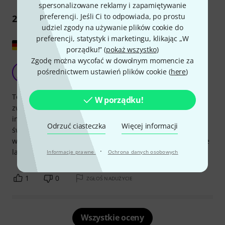
spersonalizowane reklamy i zapamiętywanie
preferencji. Jeśli Ci to odpowiada, po prostu
2
Opinie
udziel zgody na używanie plików cookie do
preferencji, statystyk i marketingu, klikając „W
Pokaż oryginał
porządku!” (
pokaż wszystko
)
Zgodę można wycofać w dowolnym momencie za
Nawet dla początkujących!
pośrednictwem ustawień plików cookie (
here
)
M
mike-david 14.11.2017
To także świetna okazja dla początkujących i w wersji EDU,
W porządku!
zwłaszcza studentów, aby zasmakować świata, na który
inaczej nie byłoby łatwo: C. Bechstein. Wtyczka brzmi
Odrzuć ciasteczka
Więcej informacji
świetnie, może być używana nawet przez laików, a dzięki
wielu opcjom z pewnością zapewni niespodzianki na długie
·
lata. DZIĘKUJEMY twórcom!!
Informacje prawne
Ochrona danych osobowych
1
0
ZGŁOŚ NADUŻYCIE
Wszystkie oceny