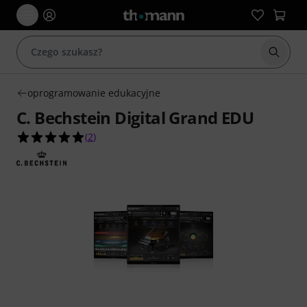
Rozpoc
oprogramowanie edukacyjne
C. Bechstein Digital Grand EDU
5.0 na 5 gwiazdek z 2 ocen klientów
(
2
)