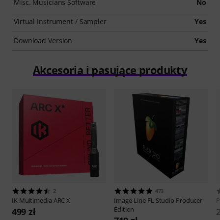
Misc. Musicians Software
No
Virtual Instrument / Sampler
Yes
Download Version
Yes
Akcesoria i pasujące produkty
2
473
IK Multimedia
ARC X
Image-Line
FL Studio Producer
P
Edition
499 zł