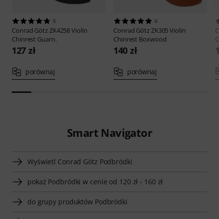
5
6
Conrad Götz
ZK4258 Violin
Conrad Götz
ZK305 Violin
C
Chinrest Guarn.
Chinrest Boxwood
C
127 zł
140 zł
porównaj
porównaj
Smart Navigator
Wyświetl Conrad Götz Podbródki
pokaż Podbródki w cenie od 120 zł - 160 zł
do grupy produktów Podbródki