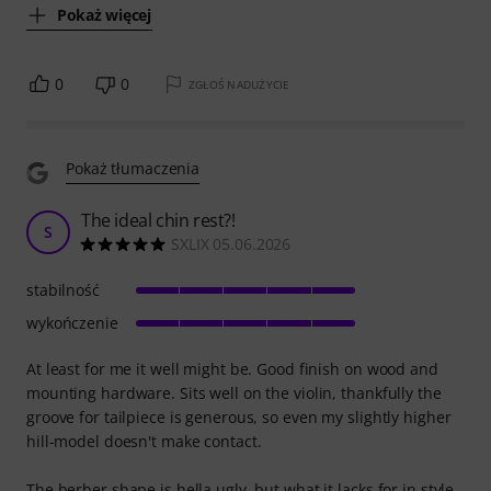
Pokaż więcej
0
0
ZGŁOŚ NADUŻYCIE
Pokaż tłumaczenia
The ideal chin rest?!
S
SXLIX 05.06.2026
stabilność
wykończenie
At least for me it well might be. Good finish on wood and
mounting hardware. Sits well on the violin, thankfully the
groove for tailpiece is generous, so even my slightly higher
hill-model doesn't make contact.
The berber shape is hella ugly, but what it lacks for in style