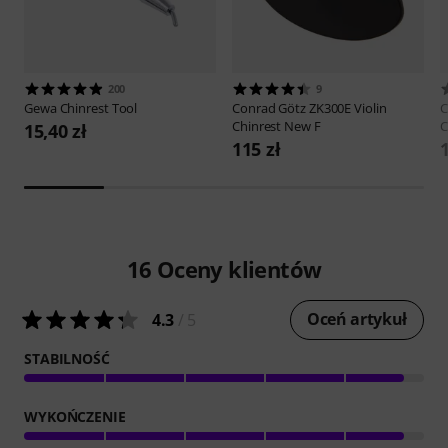
200
9
Gewa
Chinrest Tool
Conrad Götz
ZK300E Violin
C
Chinrest New F
C
15,40 zł
115 zł
16
Oceny klientów
Oceń artykuł
4.3
/ 5
STABILNOŚĆ
WYKOŃCZENIE