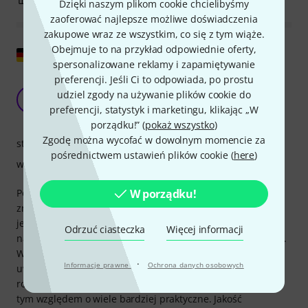
Dzięki naszym plikom cookie chcielibyśmy
zaoferować najlepsze możliwe doświadczenia
zakupowe wraz ze wszystkim, co się z tym wiąże.
Obejmuje to na przykład odpowiednie oferty,
Pokaż oryginał
spersonalizowane reklamy i zapamiętywanie
preferencji. Jeśli Ci to odpowiada, po prostu
Uderza w końcówkę rury wydechowej.
udziel zgody na używanie plików cookie do
Opakowanie jest zbyt duże.
A
preferencji, statystyk i marketingu, klikając „W
Andreas109 05.03.2020
porządku!” (
pokaż wszystko
)
Zgodę można wycofać w dowolnym momencie za
stabilność
pośrednictwem ustawień plików cookie (
here
)
wykończenie
W porządku!
Początkowo nie mogłem uwierzyć, że tak mały strunnik
znajdzie się w tak dużym pudełku prezentowym. Wewnątrz
jest rozłożony na dwie części, niczym mała biżuteria, a
Odrzuć ciasteczka
Więcej informacji
nawet owinięty wstążką i wciśnięty w centymetrową piankę.
W czasach, gdy wszyscy mówią o redukcji odpadów,
·
Informacje prawne
Ochrona danych osobowych
uważam to za niedopuszczalne, zwłaszcza że płaci się
również za wyszukane opakowanie. Strunniki Götza są pod
tym względem o wiele bardziej praktyczne. Jakość