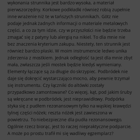
wykonania strunnika jest bardzo wysoka, a materiał
pierwszorzędny. Korkowe podkładki również robią zupełnie
inne wrażenie niż te w tańszych strunnikach. Götz nie
podaje jednak żadnych informacji o materiale metalowych
części, a co za tym idzie, czy w przyszłości nie będzie trzeba
zmagać się z patyny lub alergią na nikiel. To dla mnie nie
bez znaczenia kryterium zakupu. Niestety, ten strunnik jest
również bardzo płaski. W moim instrumencie ledwo unika
zderzenia z mostkiem. Jednak odległość ta jest dla mnie zbyt
mała, zwłaszcza jeśli mostek będzie kiedyś wymieniany.
Elementy łączące są za długie do skrzypiec. Podbródek nie
daje się dokręcić wystarczająco mocno, aby pewnie trzymał
się instrumentu. Czy łączniki do altówki zostały
przypadkowo zamontowane? Co więcej, kąt, pod jakim śruby
są wkręcane w podbródek, jest nieprawidłowy. Podpórka
styka się z pudłem rezonansowym tylko na wąskiej krawędzi
tylnej części nóżek; reszta nóżek jest zawieszona w
powietrzu. To niebezpieczne dla pudła rezonansowego.
Ogólnie rzecz biorąc, jest to raczej niepraktyczne podparcie.
A może po prostu trafił mi się wadliwy egzemplarz?