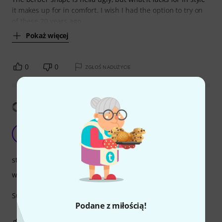
it makes up for in comfort. I wish I had the option to try on
of these 20 years ago,
Pokaż więcej
0
0
ZGŁOŚ NADUŻYCIE
Pokaż tłumaczenia
Chinrest
A
Andre# 18.02.2022
stabilność
wykończenie
Superb quality, great support and comfort
Podane z miłością!
0
0
ZGŁOŚ NADUŻYCIE