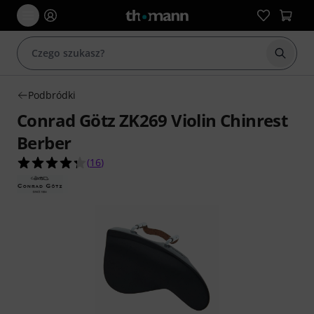
Rozpoc
Podbródki
Conrad Götz ZK269 Violin Chinrest
Berber
4.3 na 5 gwiazdek z 16 ocen klientów
(
16
)