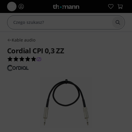
Rozpoc
Kable audio
Cordial CPI 0,3 ZZ
4.9 na 5 gwiazdek z 7 ocen klientów
(
7
)