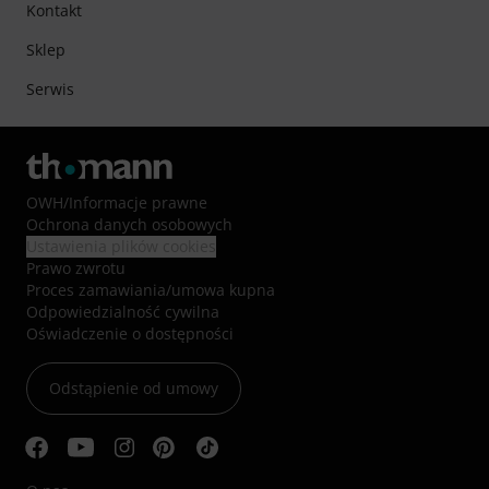
Kontakt
Sklep
Serwis
OWH
/
Informacje prawne
Ochrona danych osobowych
Ustawienia plików cookies
Prawo zwrotu
Proces zamawiania/umowa kupna
Odpowiedzialność cywilna
Oświadczenie o dostępności
Odstąpienie od umowy