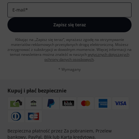
E-mail
*
Zapisz się teraz
Klikając na „Zapisz się teraz”, wyrażasz zgodę na otrzymywanie
materialów reklamowych przesyłanych drogą elektroniczną. Możesz
zrezygnować z subskrypcji w dowolnym momencie. Więcej informacji na
temat newslettera można znaleźć w naszych
wytycznych dotyczących
ochrony danych ososbowych
.
* Wymagany
Kupuj i płać bezpiecznie
Bezpieczna płatność przez Za pobraniem, Przelew
bankowy, PayPal, Blik lub Karta kredytowa.