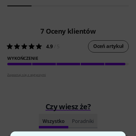
7
Oceny klientów
Oceń artykuł
4.9
/ 5
WYKOŃCZENIE
Zapoznaj się z wytyczymi
Czy wiesz że?
Wszystko
Poradniki