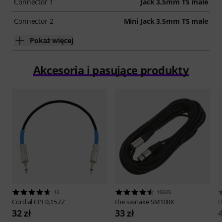
Connector 1
Jack 3,5mm TS male
Connector 2
Mini Jack 3,5mm TS male
Pokaż więcej
Akcesoria i pasujące produkty
13
10335
Cordial
CPI 0,15 ZZ
the sssnake
SM10BK
t
32 zł
33 zł
4