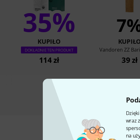
35%
7
KUPIŁO
KUPIŁ
Vandoren ZZ Bari
DOKŁADNIE TEN PRODUKT
114 zł
39 zł
Poda
Dzięk
wraz z
sperso
na uży