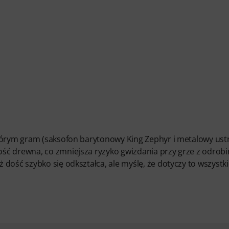
którym gram (saksofon barytonowy King Zephyr i metalowy ust
ść drewna, co zmniejsza ryzyko gwizdania przy grze z odrob
dość szybko się odkształca, ale myślę, że dotyczy to wszystk