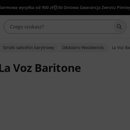
Darmowa wysyłka od 900 zł
30-Dniowa Gwarancja Zwrotu Pienię
Rozp
Stroiki saksofon barytnowy
DAddario Woodwinds
La Voz B
a Voz Baritone