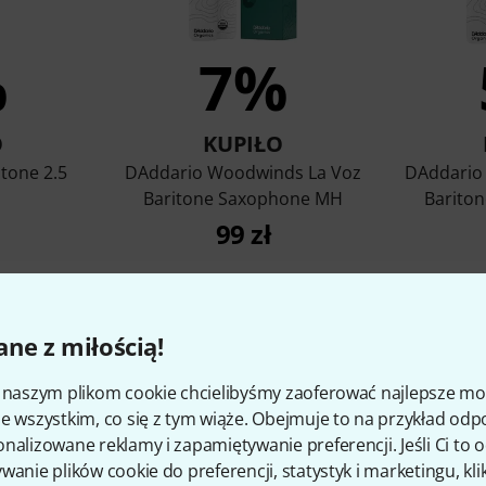
%
7%
O
KUPIŁO
tone 2.5
DAddario Woodwinds La Voz
DAddario
Baritone Saxophone MH
Barito
99 zł
porównaj
ne z miłością!
i naszym plikom cookie chcielibyśmy zaoferować najlepsze m
e wszystkim, co się z tym wiąże. Obejmuje to na przykład odp
nalizowane reklamy i zapamiętywanie preferencji. Jeśli Ci to
wanie plików cookie do preferencji, statystyk i marketingu, kli