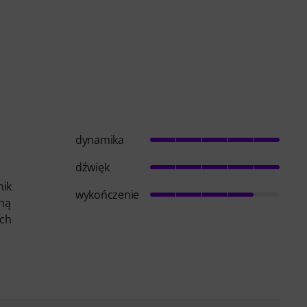
dynamika
dźwięk
nik
wykończenie
iną
ich