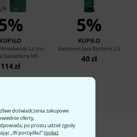
5%
5%
KUPIŁO
KUPIŁO
 Woodwinds La Voz
Vandoren Java Baritone 2.5
ne Saxophone MS
40 zł
114 zł
ożliwe doświadczenia zakupowe
owiednie oferty,
 odpowiada, po prostu udziel zgody
kając „W porządku!” (
pokaż