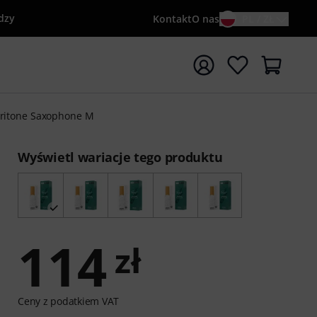
dzy
Kontakt
O nas
PL / ZŁ
ocznij wyszukiwanie od słowa kluczowego {searchTerm}
aritone Saxophone M
Wyświetl wariacje tego produktu
114
zł
Ceny z podatkiem VAT