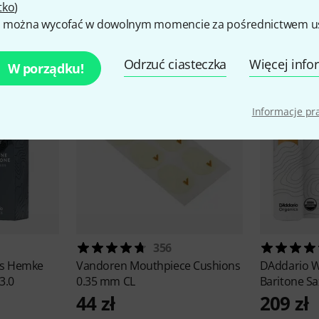
tko
)
kcesoria i pasujące produk
 można wycofać w dowolnym momencie za pośrednictwem ust
Odrzuć ciasteczka
Więcej info
W porządku!
Informacje p
356
ds
Hemke
Vandoren
Mouthpiece Cushions
DAddario 
3.0
0.35 mm CL
Baritone S
44 zł
209 zł