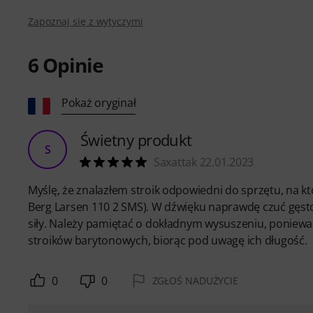
Zapoznaj się z wytyczymi
6
Opinie
Pokaż oryginał
Świetny produkt
S
Saxattak 22.01.2023
Myślę, że znalazłem stroik odpowiedni do sprzętu, na 
Berg Larsen 110 2 SMS). W dźwięku naprawdę czuć gęsto
siły. Należy pamiętać o dokładnym wysuszeniu, ponieważ 
stroików barytonowych, biorąc pod uwagę ich długość.
0
0
ZGŁOŚ NADUŻYCIE