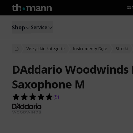
Shop
Service
Wszystkie kategorie
Instrumenty Dęte
Stroiki
DAddario Woodwinds L
Saxophone M
4.8 na 5 gwiazdek z 9 ocen klientów
(
9
)