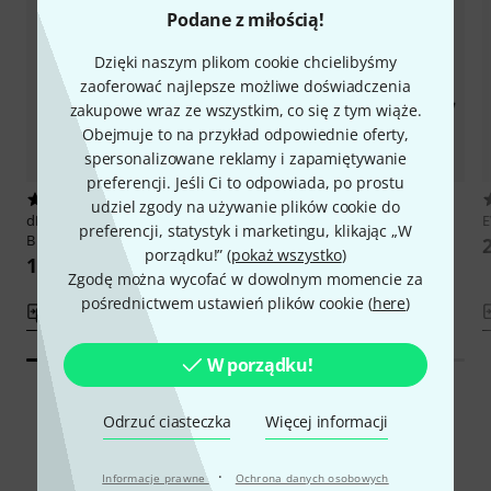
Podane z miłością!
Dzięki naszym plikom cookie chcielibyśmy
zaoferować najlepsze możliwe doświadczenia
zakupowe wraz ze wszystkim, co się z tym wiąże.
Obejmuje to na przykład odpowiednie oferty,
spersonalizowane reklamy i zapamiętywanie
preferencji. Jeśli Ci to odpowiada, po prostu
5
22
udziel zgody na używanie plików cookie do
dB Technologies
Kit Top Lock A-
HK Audio
Elements ep1
preferencji, statystyk i marketingu, klikając „W
B
Mounting Pole
porządku!” (
pokaż wszystko
)
106 zł
319 zł
Zgodę można wycofać w dowolnym momencie za
pośrednictwem ustawień plików cookie (
here
)
porównaj
porównaj
W porządku!
Odrzuć ciasteczka
Więcej informacji
Smart Navigator
·
Informacje prawne
Ochrona danych osobowych