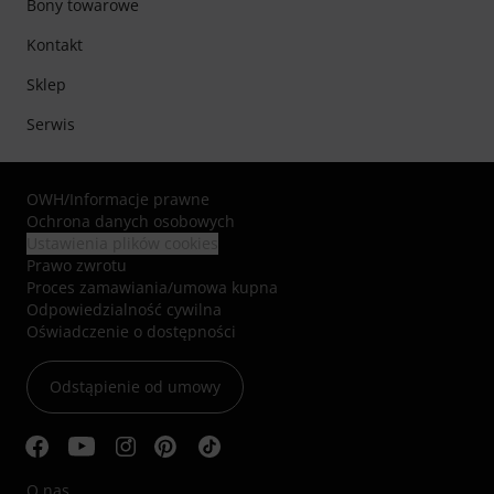
Bony towarowe
Kontakt
Sklep
Serwis
OWH
/
Informacje prawne
Ochrona danych osobowych
Ustawienia plików cookies
Prawo zwrotu
Proces zamawiania/umowa kupna
Odpowiedzialność cywilna
Oświadczenie o dostępności
Odstąpienie od umowy
O nas