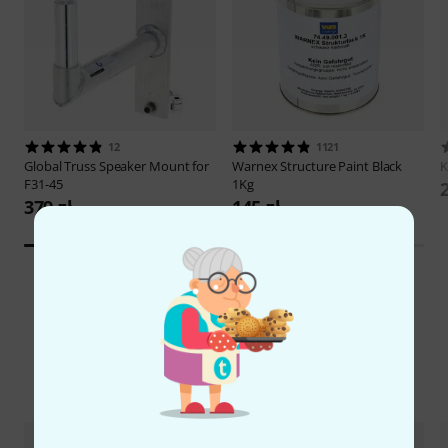
12
1121
Global Truss
Speaker Mount for
Warnex
Structure Paint Black
F31-45
1Kg
379 zł
145 zł
Porównaj opcje