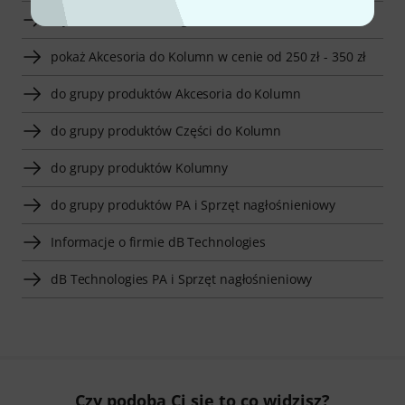
Wyświetl dB Technologies Akcesoria do Kolumn
pokaż Akcesoria do Kolumn w cenie od 250 zł - 350 zł
do grupy produktów Akcesoria do Kolumn
do grupy produktów Części do Kolumn
do grupy produktów Kolumny
do grupy produktów PA i Sprzęt nagłośnieniowy
Informacje o firmie dB Technologies
dB Technologies PA i Sprzęt nagłośnieniowy
Czy podoba Ci się to co widzisz?