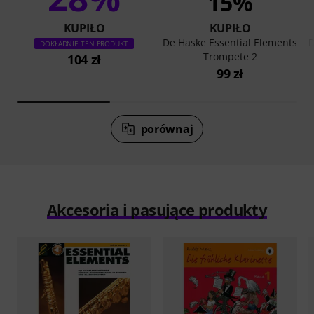
15%
KUPIŁO
KUPIŁO
De Haske Essential Elements
D
DOKŁADNIE TEN PRODUKT
Trompete 2
104 zł
99 zł
porównaj
Akcesoria i pasujące produkty