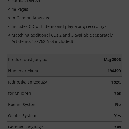
Format: DIN A4
48 Pages
In German language
Includes CD with demo and play-along recordings
Matching additional CDs 2 and 3 available separately:
Article no.
187762
(not included)
Produkt dostępny od
Maj 2006
Numer artykułu
194490
Jednostka sprzedaży
1 szt.
for Children
Yes
Boehm-System
No
Oehler-System
Yes
German Language
Yes