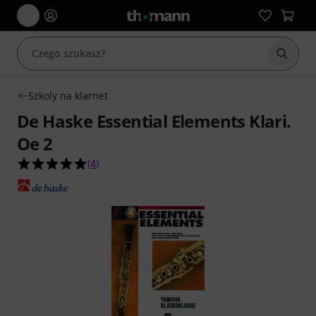
Rozpoc
Szkoly na klarnet
De Haske Essential Elements Klari.
Oe 2
5.0 na 5 gwiazdek z 4 ocen klientów
(
4
)