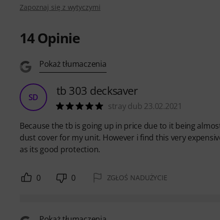
Zapoznaj się z wytyczymi
14
Opinie
Pokaż tłumaczenia
tb 303 decksaver
SD
stray dub 23.02.2021
Because the tb is going up in price due to it being almost
dust cover for my unit. However i find this very expensiv
as its good protection.
0
0
ZGŁOŚ NADUŻYCIE
Pokaż tłumaczenia