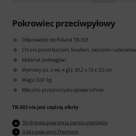
Pokrowiec przeciwpyłowy
Odpowiedni do Roland TB-303
Chroni przed kurzem, brudem, cieczami i uderzeni
Materiał: poliwęglan
Wymiary (sz. x wy. x gł.): 30,2 x 15 x 3,0 cm
Waga: 0,61 kg
Mleczno-przezroczysta powierzchnia
TB-303 nie jest częścią oferty
30-dniowa gwarancja zwrotu pieniędzy
30
3 lata gwarancji Thomann
3