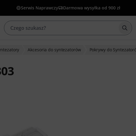
Serwis Naprawczy
Darmowa wysyłka od 900 zł
Rozp
yntezatory
Akcesoria do syntezatorów
Pokrywy do Syntezator
303
w