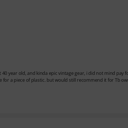
 40 year old, and kinda epic vintage gear, i did not mind pay f
e for a piece of plastic. but would still recommend it for Tb o