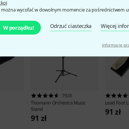
kcesoria i pasujące produk
tko
)
 można wycofać w dowolnym momencie za pośrednictwem ust
Odrzuć ciasteczka
Więcej info
W porządku!
Informacje p
7928
Thomann
Orchestra Music
Lead Foot
L
Stand
91 zł
91 zł