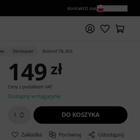
Kontakt
O nas
PL / ZŁ
ocznij wyszukiwanie od słowa kluczowego {searchTerm}
ów
Decksaver
Roland TB-303
149
zł
Ceny z podatkiem VAT
Dostępny w magazynie
DO KOSZYKA
1
Zakładka
Porównaj
Udostępnij