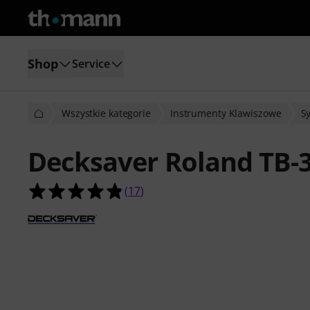
Shop
Service
Wszystkie kategorie
Instrumenty Klawiszowe
S
Decksaver Roland TB-
4.8 na 5 gwiazdek z 17 ocen klientó
(
17
)