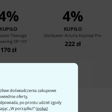
4%
4%
KUPIŁO
KUPIŁO
saver Teenage
Decksaver Arturia Keystep Pro
neering OP-1XY
222 zł
170 zł
ożliwe doświadczenia zakupowe
owiednie oferty,
 odpowiada, po prostu udziel zgody
kając „W porządku!” (
pokaż