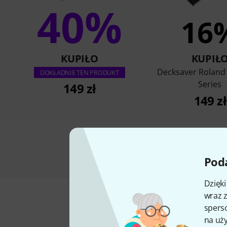
40%
16
KUPIŁO
KUPIŁ
Decksaver Roland
DOKŁADNIE TEN PRODUKT
Series
149 zł
149 zł
Poda
Dzięk
wraz z
sperso
na uży