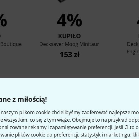
%
4%
O
KUPIŁO
 Boutique
Decksaver Moog Minitaur
Deck
Engi
153 zł
porównaj
ne z miłością!
i naszym plikom cookie chcielibyśmy zaoferować najlepsze m
e wszystkim, co się z tym wiąże. Obejmuje to na przykład odp
nalizowane reklamy i zapamiętywanie preferencji. Jeśli Ci to
wanie plików cookie do preferencji, statystyk i marketingu, kli