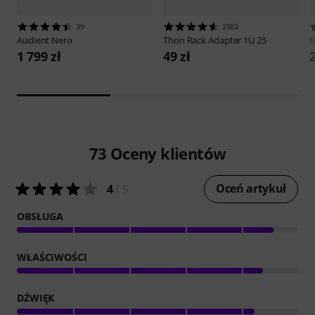
39
2583
Audient
Nero
Thon
Rack Adapter 1U 25
t
1 799 zł
49 zł
2
73
Oceny klientów
Oceń artykuł
4
/ 5
OBSŁUGA
WŁAŚCIWOŚCI
DŹWIĘK