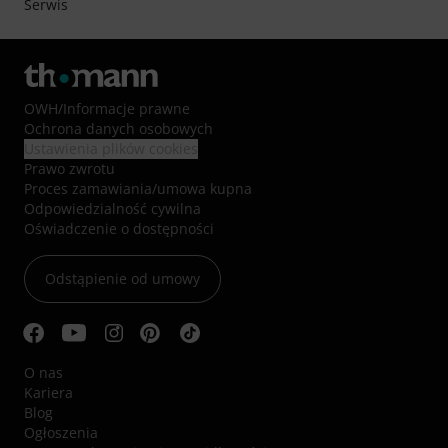
Serwis
OWH
/
Informacje prawne
Ochrona danych osobowych
Ustawienia plików cookies
Prawo zwrotu
Proces zamawiania/umowa kupna
Odpowiedzialność cywilna
Oświadczenie o dostępności
Odstąpienie od umowy
O nas
Kariera
Blog
Ogłoszenia