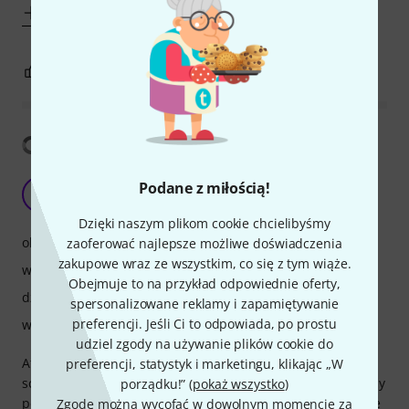
Pokaż więcej
5
0
ZGŁOŚ NADUŻYCIE
Pokaż tłumaczenia
Disapointed
Podane z miłością!
LR
LPM RECX 07.06.2019
Dzięki naszym plikom cookie chcielibyśmy
obsługa
zaoferować najlepsze możliwe doświadczenia
zakupowe wraz ze wszystkim, co się z tym wiąże.
właściwości
Obejmuje to na przykład odpowiednie oferty,
dźwięk
spersonalizowane reklamy i zapamiętywanie
preferencji. Jeśli Ci to odpowiada, po prostu
wykończenie
udziel zgody na używanie plików cookie do
After 3 months of slight use in studio main knob became
preferencji, statystyk i marketingu, klikając „W
scratchy. All coonectors on the back seem to be held only by
porządku!” (
pokaż wszystko
)
pcb soldering this caused signal lost or volume drops while
Zgodę można wycofać w dowolnym momencie za