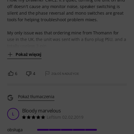
off doesn't cause any monitor noise, speaker switching is
silent and the phase reversal and mono switches are great
tools for helping troubleshoot problem mixes.
My only issue was that ordering mine from Thomann for
use in the UK, the unit was sent with a Euro plug PSU, and a
totally useless 2-pin
Pokaż więcej
6
4
ZGŁOŚ NADUŻYCIE
Pokaż tłumaczenia
Bloody marvelous
L
Leftism 02.02.2019
obsługa