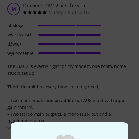
Drawmer CMC2 hits the spot.
M
Muddy-T 05.11.2017
obsługa
właściwości
dźwięk
wykończenie
The CMC2 is exactly right for my modest, one room, home
studio set up.
This little unit has everything I actually need;
- Two main inputs and an additional AUX input with input
gain control.
- Two stereo main outputs, a mono (sub) out and a
headphone output
with independent level control.
- A very smooth and accurate master volume