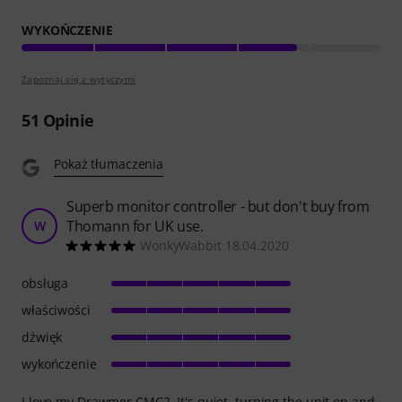
WYKOŃCZENIE
Zapoznaj się z wytyczymi
51
Opinie
Pokaż tłumaczenia
Superb monitor controller - but don't buy from
Thomann for UK use.
W
WonkyWabbit 18.04.2020
obsługa
właściwości
dźwięk
wykończenie
I love my Drawmer CMC2. It's quiet, turning the unit on and