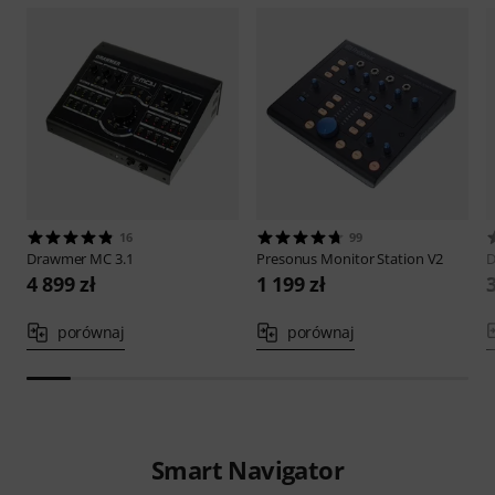
16
99
Drawmer
MC 3.1
Presonus
Monitor Station V2
4 899 zł
1 199 zł
3
porównaj
porównaj
Smart Navigator