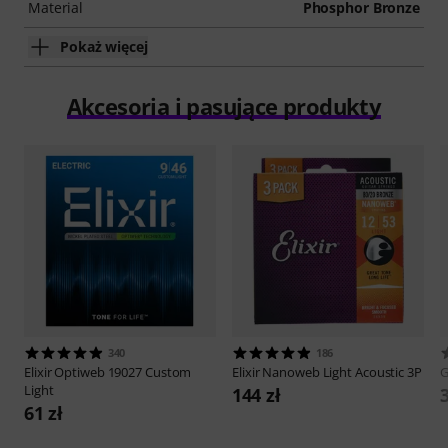
Material
Phosphor Bronze
Pokaż więcej
Akcesoria i pasujące produkty
340
186
Elixir
Optiweb 19027 Custom
Elixir
Nanoweb Light Acoustic 3P
Light
144 zł
3
61 zł