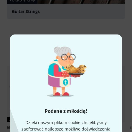
PORADNIKI
Guitar Strings
Porównaj opcje
Podane z miłością!
AKTUALNY PRODUKT
Dzięki naszym plikom cookie chcielibyśmy
Elixir
Acoustic/E-Guitar Bundle
Elixir
Acoustic/E-Guitar Bundle
E
zaoferować najlepsze możliwe doświadczenia