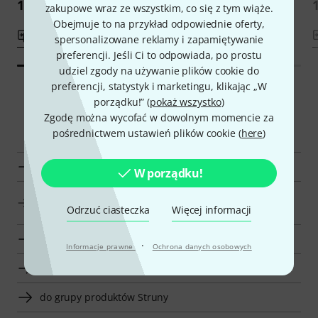
129 zł
124 zł
zakupowe wraz ze wszystkim, co się z tym wiąże.
Obejmuje to na przykład odpowiednie oferty,
porównaj
porównaj
spersonalizowane reklamy i zapamiętywanie
preferencji. Jeśli Ci to odpowiada, po prostu
udziel zgody na używanie plików cookie do
preferencji, statystyk i marketingu, klikając „W
porządku!” (
pokaż wszystko
)
Zgodę można wycofać w dowolnym momencie za
Smart Navigator
pośrednictwem ustawień plików cookie (
here
)
Wyświetl Elixir Struny .010
W porządku!
do grupy produktów Struny do Gitary Akustycznej
Odrzuć ciasteczka
Więcej informacji
Pokryte Warstwą Ochronną
do grupy produktów Struny .010
·
Informacje prawne
Ochrona danych osobowych
do grupy produktów Struny do Gitary Akustycznej
do grupy produktów Struny