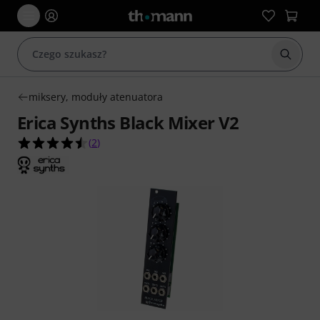
Rozpoc
miksery, moduły atenuatora
Erica Synths Black Mixer V2
4.5 na 5 gwiazdek z 2 ocen klientów
(
2
)