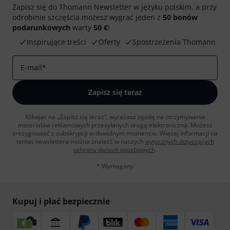
Zapisz się do Thomann Newsletter w języku polskim, a przy
odrobinie szczęścia możesz wygrać jeden z
50 bonów
podarunkowych
warty
50 €
!
Inspirujące treści
Oferty
Spostrzeżenia Thomann
E-mail
*
Zapisz się teraz
Klikając na „Zapisz się teraz”, wyrażasz zgodę na otrzymywanie
materialów reklamowych przesyłanych drogą elektroniczną. Możesz
zrezygnować z subskrypcji w dowolnym momencie. Więcej informacji na
temat newslettera można znaleźć w naszych
wytycznych dotyczących
ochrony danych ososbowych
.
* Wymagany
Kupuj i płać bezpiecznie