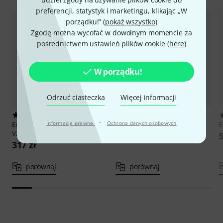
preferencji, statystyk i marketingu, klikając „W
porządku!” (
pokaż wszystko
)
Zgodę można wycofać w dowolnym momencie za
pośrednictwem ustawień plików cookie (
here
)
W porządku!
Odrzuć ciasteczka
Więcej informacji
6
20
·
Informacje prawne
Ochrona danych osobowych
Erica Synths
Black Mixer/Splitter
Erica Synths
Pico Mixer
E
V2
257 zł
317 zł
porównaj
porównaj