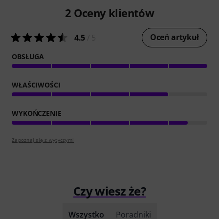
2
Oceny klientów
Oceń artykuł
4.5
/ 5
OBSŁUGA
WŁAŚCIWOŚCI
WYKOŃCZENIE
Zapoznaj się z wytyczymi
Czy wiesz że?
Wszystko
Poradniki