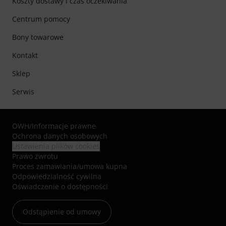
Koszty dostawy i czas oczekiwania
Centrum pomocy
Bony towarowe
Kontakt
Sklep
Serwis
OWH
/
Informacje prawne
Ochrona danych osobowych
Ustawienia plików cookies
Prawo zwrotu
Proces zamawiania/umowa kupna
Odpowiedzialność cywilna
Oświadczenie o dostępności
Odstąpienie od umowy