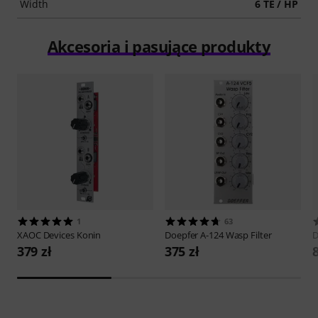
Width
6 TE / HP
Akcesoria i pasujące produkty
1
63
XAOC Devices
Konin
Doepfer
A-124 Wasp Filter
D
379 zł
375 zł
8