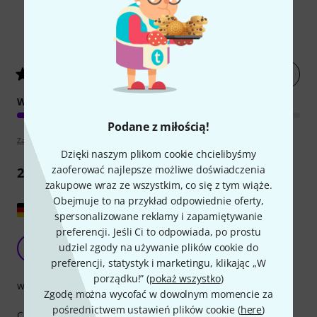
2
Oceny klientów
Oceń artykuł
4.5
/ 5
WYKOŃCZENIE
Podane z miłością!
Zapoznaj się z wytyczymi
Dzięki naszym plikom cookie chcielibyśmy
zaoferować najlepsze możliwe doświadczenia
2
Opinie
zakupowe wraz ze wszystkim, co się z tym wiąże.
Obejmuje to na przykład odpowiednie oferty,
Pokaż oryginał
spersonalizowane reklamy i zapamiętywanie
preferencji. Jeśli Ci to odpowiada, po prostu
Górne mocowanie
udziel zgody na używanie plików cookie do
MA
Mathias Andrae 10.04.2022
preferencji, statystyk i marketingu, klikając „W
porządku!” (
pokaż wszystko
)
wykończenie
Zgodę można wycofać w dowolnym momencie za
pośrednictwem ustawień plików cookie (
here
)
Część jest pierwszej klasy i można ją regulować bez użycia