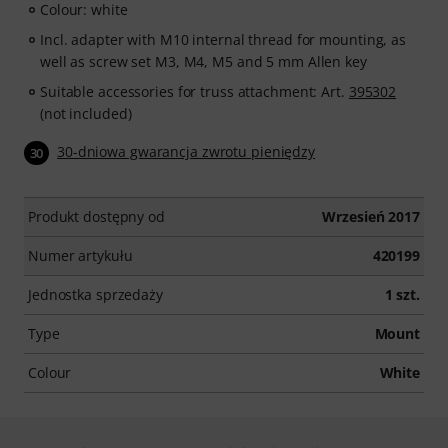
Colour: white
Incl. adapter with M10 internal thread for mounting, as
well as screw set M3, M4, M5 and 5 mm Allen key
Suitable accessories for truss attachment: Art.
395302
(not included)
30-dniowa gwarancja zwrotu pieniędzy
30
Produkt dostępny od
Wrzesień 2017
Numer artykułu
420199
Jednostka sprzedaży
1 szt.
Type
Mount
Colour
White