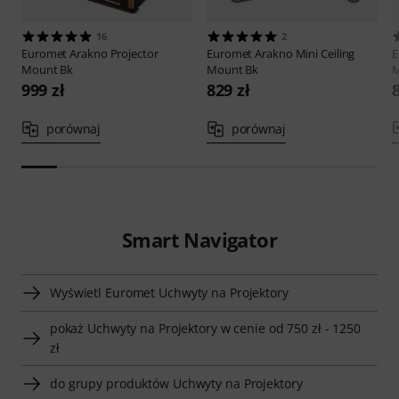
16
2
Euromet
Arakno Projector
Euromet
Arakno Mini Ceiling
E
Mount Bk
Mount Bk
M
999 zł
829 zł
porównaj
porównaj
Smart Navigator
Wyświetl Euromet Uchwyty na Projektory
pokaż Uchwyty na Projektory w cenie od 750 zł - 1250
zł
do grupy produktów Uchwyty na Projektory