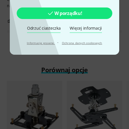
narzędzi. Sen.
W porządku!
0
0
ZGŁOŚ NADUŻYCIE
Odrzuć ciasteczka
Więcej informacji
·
Wszystkie oceny
Informacje prawne
Ochrona danych osobowych
Porównaj opcje