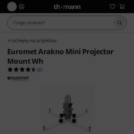
Rozpoc
Uchwyty na projektory
Euromet Arakno Mini Projector
Mount Wh
4.5 na 5 gwiazdek z 2 ocen klientów
(
2
)