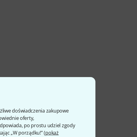
ożliwe doświadczenia zakupowe
owiednie oferty,
 odpowiada, po prostu udziel zgody
kając „W porządku!” (
pokaż