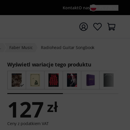
Kontakt
O nas
PL / ZŁ
ocznij wyszukiwanie od słowa kluczowego {searchTerm}
.
Faber Music
Radiohead Guitar Songbook
Wyświetl wariacje tego produktu
127
zł
Ceny z podatkiem VAT