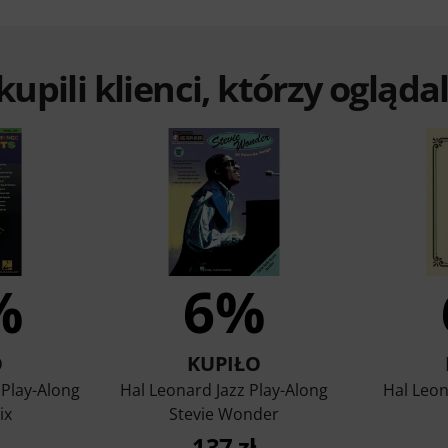
 kupili klienci, którzy ogląd
%
6%
O
KUPIŁO
 Play-Along
Hal Leonard Jazz Play-Along
Hal Leon
ix
Stevie Wonder
137 zł