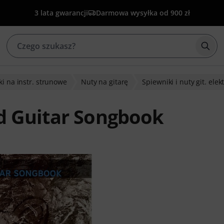
3 lata gwarancji
Darmowa wysyłka od 900 zł
Rozp
i na instr. strunowe
Nuty na gitarę
Spiewniki i nuty git. elekt
d Guitar Songbook