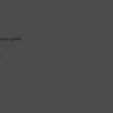
ctric guitar
s