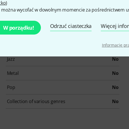
With Text
Yes
tko
)
 można wycofać w dowolnym momencie za pośrednictwem ust
Alternative
Yes
Odrzuć ciasteczka
Więcej info
W porządku!
Country
No
Folklore/Traditionals
No
Informacje p
Jazz
No
Metal
No
Pop
No
Collection of various genres
No