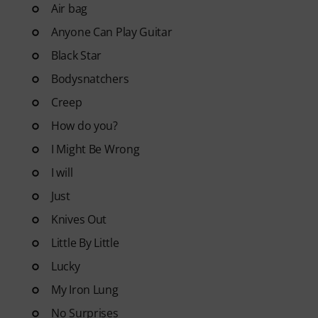
Air bag
Anyone Can Play Guitar
Black Star
Bodysnatchers
Creep
How do you?
I Might Be Wrong
I will
Just
Knives Out
Little By Little
Lucky
My Iron Lung
No Surprises