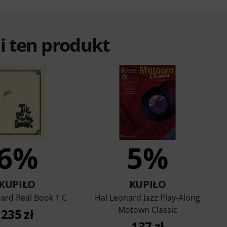
ali ten produkt
6%
5%
KUPIŁO
KUPIŁO
ard Real Book 1 C
Hal Leonard Jazz Play-Along
Motown Classic
235 zł
137 zł