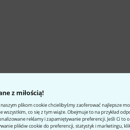
Numer artykułu
417041
ne z miłością!
Level Of Difficulty
Intermediate
i naszym plikom cookie chcielibyśmy zaoferować najlepsze m
e wszystkim, co się z tym wiąże. Obejmuje to na przykład odp
With Tabs
Yes
nalizowane reklamy i zapamiętywanie preferencji. Jeśli Ci to
wanie plików cookie do preferencji, statystyk i marketingu, kli