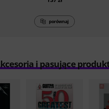
porównaj
kcesoria i pasujące produk