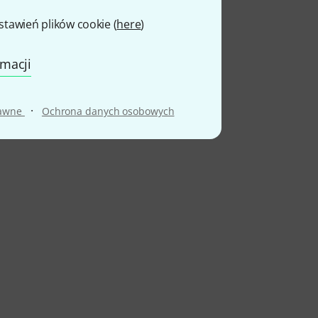
awień plików cookie (
here
)
rmacji
·
rawne
Ochrona danych osobowych