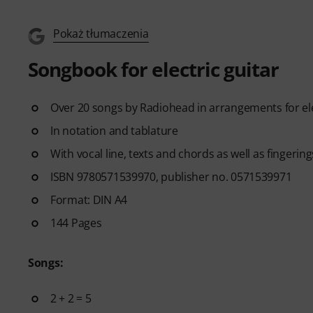
Pokaż tłumaczenia
Songbook for electric guitar
Over 20 songs by Radiohead in arrangements for ele
In notation and tablature
With vocal line, texts and chords as well as fingering
ISBN 9780571539970, publisher no. 0571539971
Format: DIN A4
144 Pages
Songs:
2 + 2 = 5