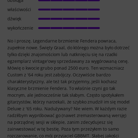
obsługa
właściwości
dźwięk
wykończenie
No i proszę. Legendarne brzmienie Fendera powraca,
zupełnie nowe. Święty Graal, do którego można było dotrzeć
tylko dzięki znajomościom lub natknięciu się na rzadki
egzemplarz vintage'owy sprzedawany za wygórowaną cenę.
Mówię o kwocie grubo ponad 2500 euro. Ten wzmacniacz
Custom z '64 roku jest zabójczy. Oczywiście bardzo
charakterystyczny, ale też tak przyjemny, jeśli kochasz
klasyczne brzmienie Fendera. To właśnie czyni go tak
mocnym, ale jednocześnie tak słabym. Często spotykałem
gitarzystów, którzy narzekali, że szybko znudził im się model
Deluxe z '65 roku. Nadużywany? Nie wiem. W każdym razie
radziłbym wypróbować go (nawet zremasterowaną wersję)
na porządnej sesji w sklepie, zanim zdecydujesz się
zainwestować w tę bestię. Poza tym przeżyłem to samo
rozczarowanie, co mój przyjaciel GBBMT. Słabej jakości