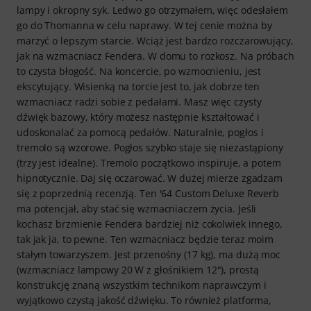
lampy i okropny syk. Ledwo go otrzymałem, więc odesłałem
go do Thomanna w celu naprawy. W tej cenie można by
marzyć o lepszym starcie. Wciąż jest bardzo rozczarowujący,
jak na wzmacniacz Fendera. W domu to rozkosz. Na próbach
to czysta błogość. Na koncercie, po wzmocnieniu, jest
ekscytujący. Wisienką na torcie jest to, jak dobrze ten
wzmacniacz radzi sobie z pedałami. Masz więc czysty
dźwięk bazowy, który możesz następnie kształtować i
udoskonalać za pomocą pedałów. Naturalnie, pogłos i
tremolo są wzorowe. Pogłos szybko staje się niezastąpiony
(trzy jest idealne). Tremolo początkowo inspiruje, a potem
hipnotycznie. Daj się oczarować. W dużej mierze zgadzam
się z poprzednią recenzją. Ten '64 Custom Deluxe Reverb
ma potencjał, aby stać się wzmacniaczem życia. Jeśli
kochasz brzmienie Fendera bardziej niż cokolwiek innego,
tak jak ja, to pewne. Ten wzmacniacz będzie teraz moim
stałym towarzyszem. Jest przenośny (17 kg), ma dużą moc
(wzmacniacz lampowy 20 W z głośnikiem 12"), prostą
konstrukcję znaną wszystkim technikom naprawczym i
wyjątkowo czystą jakość dźwięku. To również platforma,