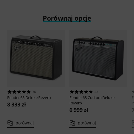
Porównaj opcje
76
32
Fender
65 Deluxe Reverb
Fender
68 Custom Deluxe
F
Reverb
P
8 333 zł
6 999 zł
7
porównaj
porównaj