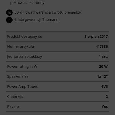
pokrowiec ochronny
30-dniowa gwarancja zwrotu pieniędzy
30
3 lata gwarancji Thomann
3
Produkt dostępny od
Sierpień 2017
Numer artykułu
417536
Jednostka sprzedaży
1 szt.
Power rating in W
20 W
Speaker size
1x 12"
Power Amp Tubes
6V6
Channels
2
Reverb
Yes