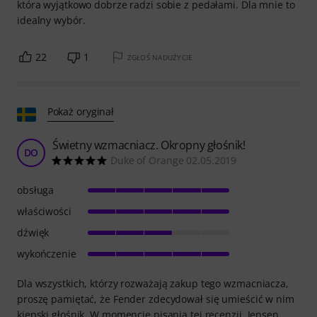
która wyjątkowo dobrze radzi sobie z pedałami. Dla mnie to
idealny wybór.
22
1
ZGŁOŚ NADUŻYCIE
Pokaż oryginał
Świetny wzmacniacz. Okropny głośnik!
DO
Duke of Orange 02.05.2019
obsługa
właściwości
dźwięk
wykończenie
Dla wszystkich, którzy rozważają zakup tego wzmacniacza,
proszę pamiętać, że Fender zdecydował się umieścić w nim
kiepski głośnik. W momencie pisania tej recenzji, Jensen