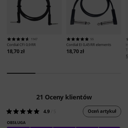
1147
55
Cordial
CFI 0,9 RR
Cordial
EI 0,45 RR elements
H
T
18,70 zł
18,70 zł
5
21
Oceny klientów
Oceń artykuł
4.9
/ 5
OBSŁUGA