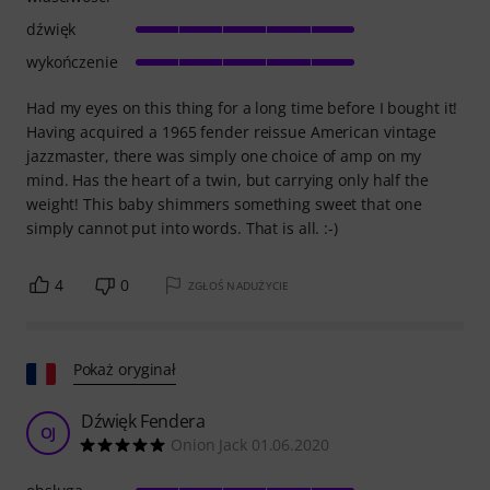
dźwięk
wykończenie
Had my eyes on this thing for a long time before I bought it!
Having acquired a 1965 fender reissue American vintage
jazzmaster, there was simply one choice of amp on my
mind. Has the heart of a twin, but carrying only half the
weight! This baby shimmers something sweet that one
simply cannot put into words. That is all. :-)
4
0
ZGŁOŚ NADUŻYCIE
Pokaż oryginał
Dźwięk Fendera
OJ
Onion Jack 01.06.2020