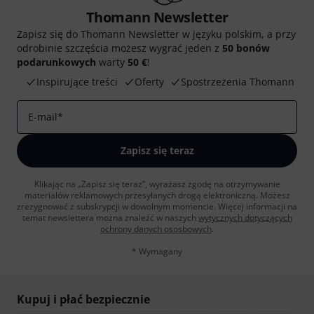
Thomann Newsletter
Zapisz się do Thomann Newsletter w języku polskim, a przy
odrobinie szczęścia możesz wygrać jeden z
50 bonów
podarunkowych
warty
50 €
!
Inspirujące treści
Oferty
Spostrzeżenia Thomann
E-mail
*
Zapisz się teraz
Klikając na „Zapisz się teraz”, wyrażasz zgodę na otrzymywanie
materialów reklamowych przesyłanych drogą elektroniczną. Możesz
zrezygnować z subskrypcji w dowolnym momencie. Więcej informacji na
temat newslettera można znaleźć w naszych
wytycznych dotyczących
ochrony danych ososbowych
.
* Wymagany
Kupuj i płać bezpiecznie