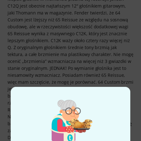
C12Q jest obecnie najtańszym 12" głośnikiem gitarowym,
jaki Thomann ma w magazynie. Fender twierdzi, że 64
Custom jest lżejszy niż 65 Reissue ze względu na sosnową
obudowę, ale w rzeczywistości większość dodatkowej wagi
65 Reissue wynika z masywnego C12K, który jest znacznie
lepszym głośnikiem. C12K waży około cztery razy więcej niż
Q. Z oryginalnym głośnikiem średnie tony brzmią jak
tektura, a całe brzmienie ma plastikowy charakter. Nie mogę
ocenić „brzmienia” wzmacniacza na więcej niż 3 gwiazdki w
stanie oryginalnym. JEDNAK! Po wymianie głośnika jest to
niesamowity wzmacniacz. Posiadam również 65 Reissue,
więc mam szczęście, że mogę je porównać. 64 Custom brzmi
jeszcze bardziej "Fenderowo" niż 65. Głębsze niskie tony i
bardziej mieniące się wysokie tony. Brzmi potężniej niż w
rzeczywistości. Prawie jak Twin Reverb. Sprawia, że 65
Reissue brzmi w porównaniu z nim niemal pudełkowato.
Najpierw zainstalowałem C12K. Generował ekstremalnie
basową odpowiedź, choć muzykalną i przyjemną, ale trochę
za mocną jak na mój gust, by pasowała do miksu zespołu.
Dlatego podłączyłem Celestion G12-65, aby uzyskać nieco