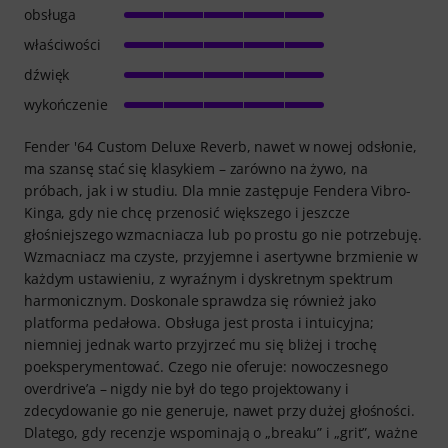
obsługa
właściwości
dźwięk
wykończenie
Fender '64 Custom Deluxe Reverb, nawet w nowej odsłonie,
ma szansę stać się klasykiem – zarówno na żywo, na
próbach, jak i w studiu. Dla mnie zastępuje Fendera Vibro-
Kinga, gdy nie chcę przenosić większego i jeszcze
głośniejszego wzmacniacza lub po prostu go nie potrzebuję.
Wzmacniacz ma czyste, przyjemne i asertywne brzmienie w
każdym ustawieniu, z wyraźnym i dyskretnym spektrum
harmonicznym. Doskonale sprawdza się również jako
platforma pedałowa. Obsługa jest prosta i intuicyjna;
niemniej jednak warto przyjrzeć mu się bliżej i trochę
poeksperymentować. Czego nie oferuje: nowoczesnego
overdrive’a – nigdy nie był do tego projektowany i
zdecydowanie go nie generuje, nawet przy dużej głośności.
Dlatego, gdy recenzje wspominają o „breaku” i „grit”, ważne