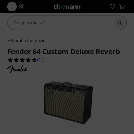
Rozpoc
Komba lampowe
Fender 64 Custom Deluxe Reverb
4.9 na 5 gwiazdek z 21 ocen klientów
(
21
)