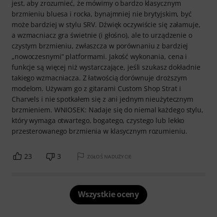
jest, aby zrozumieć, że mówimy o bardzo klasycznym
brzmieniu bluesa i rocka, bynajmniej nie brytyjskim, być
może bardziej w stylu SRV. Dźwięk oczywiście się załamuje,
a wzmacniacz gra świetnie (i głośno), ale to urządzenie o
czystym brzmieniu, zwłaszcza w porównaniu z bardziej
„nowoczesnymi” platformami. Jakość wykonania, cena i
funkcje są więcej niż wystarczające, jeśli szukasz dokładnie
takiego wzmacniacza. Z łatwością dorównuje droższym
modelom. Używam go z gitarami Custom Shop Strat i
Charvels i nie spotkałem się z ani jednym nieużytecznym
brzmieniem. WNIOSEK: Nadaje się do niemal każdego stylu,
który wymaga otwartego, bogatego, czystego lub lekko
przesterowanego brzmienia w klasycznym rozumieniu.
23
3
ZGŁOŚ NADUŻYCIE
Wszystkie oceny