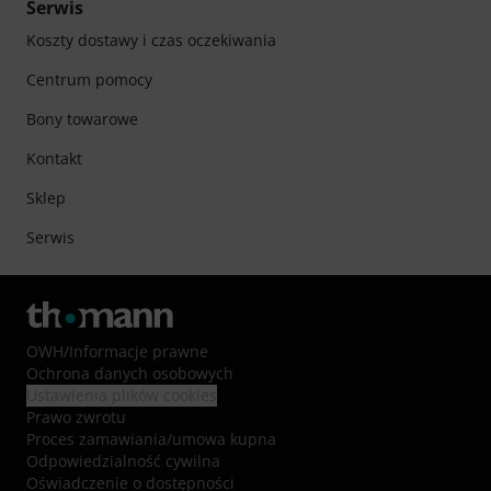
Serwis
Koszty dostawy i czas oczekiwania
Centrum pomocy
Bony towarowe
Kontakt
Sklep
Serwis
OWH
/
Informacje prawne
Ochrona danych osobowych
Ustawienia plików cookies
Prawo zwrotu
Proces zamawiania/umowa kupna
Odpowiedzialność cywilna
Oświadczenie o dostępności