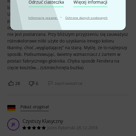
Reissue, zgodnie z zapewnieniami Fendera. Winyl jest
Odrzuć ciasteczka
Więcej informacji
bardziej wytrzymały, a tylne drzwi są mniej delikatne.
Układy elektroniczne są bez zarzutu, a moim zdaniem
·
Informacje prawne
Ochrona danych osobowych
postarzana maskownica wygląda o wiele lepiej niż
oryginalna maskownica Fendera. W rzeczywistości jednak
nie jest postarzana. Przy bliższym przyjrzeniu się zauważysz
różnokolorowe nitki użyte do uzyskania innego koloru
tkaniny, choć „wyglądającej” na starą. Myślę, że to najlepszy
sposób. Podsumowując, świetny wzmacniacz z żartem w
postaci fabrycznego głośnika. Chyba sposób Fendera na
cięcie kosztów... (Uśmiechnięta buźka)
28
6
ZGŁOŚ NADUŻYCIE
Pokaż oryginał
Czystszy Klasyczny
JR
Jules Ryberski 28.12.2018