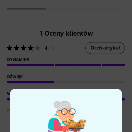
1
Oceny klientów
Oceń artykuł
4
/ 5
DYNAMIKA
DŹWIĘK
WYKOŃCZENIE
Zapoznaj się z wytyczymi