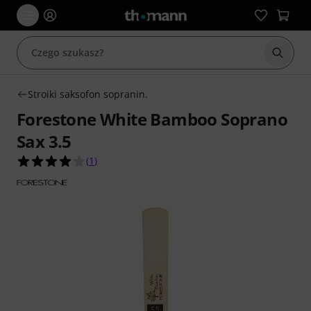
Rozpoc
Stroiki saksofon sopranin.
Forestone White Bamboo Soprano
Sax 3.5
4.0 na 5 gwiazdek z 1 ocen klientów
(
1
)