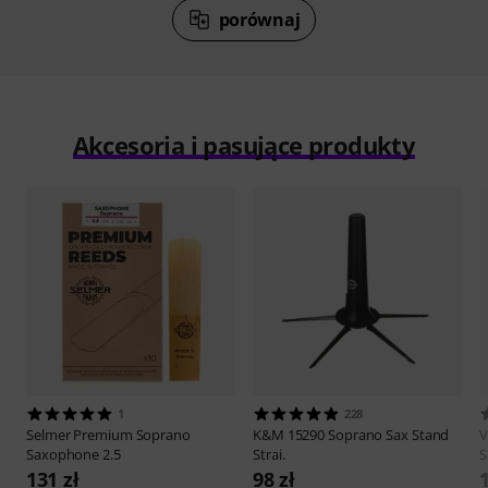
porównaj
Akcesoria i pasujące produkty
1
228
Selmer
Premium Soprano
K&M
15290 Soprano Sax Stand
V
Saxophone 2.5
Strai.
S
131 zł
98 zł
1