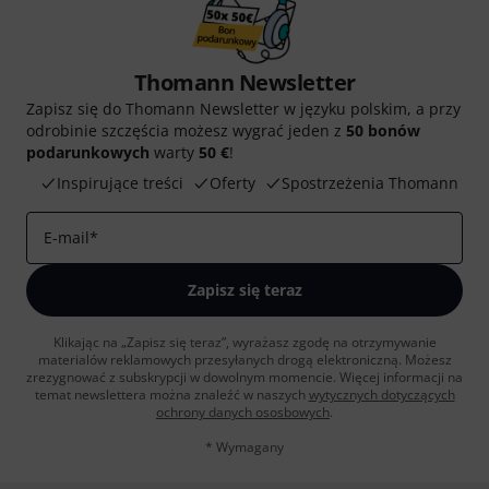
Thomann Newsletter
Zapisz się do Thomann Newsletter w języku polskim, a przy
odrobinie szczęścia możesz wygrać jeden z
50 bonów
podarunkowych
warty
50 €
!
Inspirujące treści
Oferty
Spostrzeżenia Thomann
E-mail
*
Zapisz się teraz
Klikając na „Zapisz się teraz”, wyrażasz zgodę na otrzymywanie
materialów reklamowych przesyłanych drogą elektroniczną. Możesz
zrezygnować z subskrypcji w dowolnym momencie. Więcej informacji na
temat newslettera można znaleźć w naszych
wytycznych dotyczących
ochrony danych ososbowych
.
* Wymagany