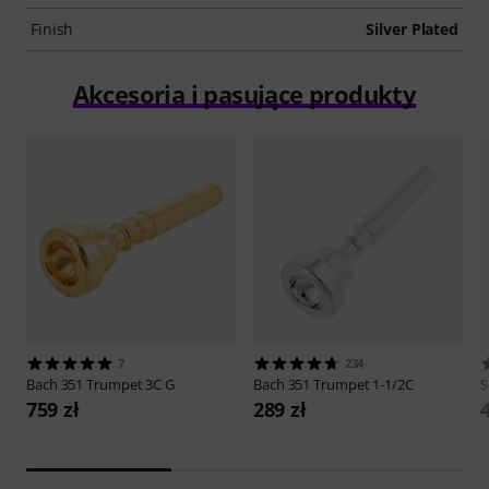
Finish
Silver Plated
Akcesoria i pasujące produkty
7
234
Bach
351 Trumpet 3C G
Bach
351 Trumpet 1-1/2C
S
759 zł
289 zł