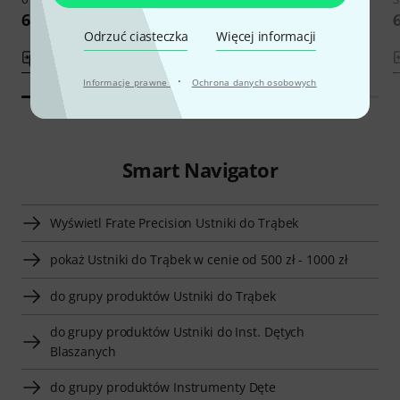
659 zł
659 zł
Odrzuć ciasteczka
Więcej informacji
porównaj
porównaj
·
Informacje prawne
Ochrona danych osobowych
Smart Navigator
Wyświetl Frate Precision Ustniki do Trąbek
pokaż Ustniki do Trąbek w cenie od 500 zł - 1000 zł
do grupy produktów Ustniki do Trąbek
do grupy produktów Ustniki do Inst. Dętych
Blaszanych
do grupy produktów Instrumenty Dęte