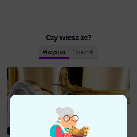
Czy wiesz że?
Wszystko
Poradniki
PORADNIKI