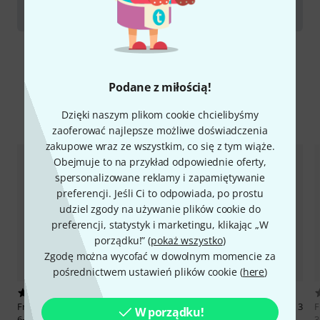
Mouthpieces for brass wind instruments
Podane z miłością!
Porównaj opcje
Dzięki naszym plikom cookie chcielibyśmy
zaoferować najlepsze możliwe doświadczenia
zakupowe wraz ze wszystkim, co się z tym wiąże.
Obejmuje to na przykład odpowiednie oferty,
spersonalizowane reklamy i zapamiętywanie
preferencji. Jeśli Ci to odpowiada, po prostu
udziel zgody na używanie plików cookie do
preferencji, statystyk i marketingu, klikając „W
porządku!” (
pokaż wszystko
)
Zgodę można wycofać w dowolnym momencie za
pośrednictwem ustawień plików cookie (
here
)
4
3
Frate Precision
Classic Trumpet
Frate Precision
Classic Trumpet 3
F
W porządku!
6+ M,3,106
HM, 106
3