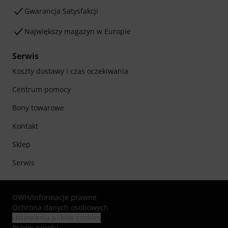
Gwarancja Satysfakcji
Największy magazyn w Europie
Serwis
Koszty dostawy i czas oczekiwania
Centrum pomocy
Bony towarowe
Kontakt
Sklep
Serwis
OWH
/
Informacje prawne
Ochrona danych osobowych
Ustawienia plików cookies
Prawo zwrotu