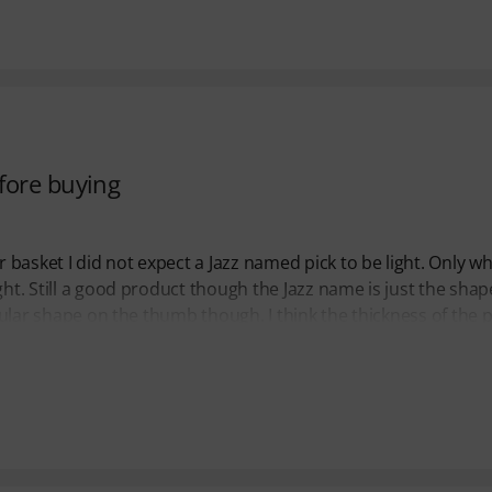
fore buying
basket I did not expect a Jazz named pick to be light. Only wh
ht. Still a good product though the Jazz name is just the shap
egular shape on the thumb though. I think the thickness of the p