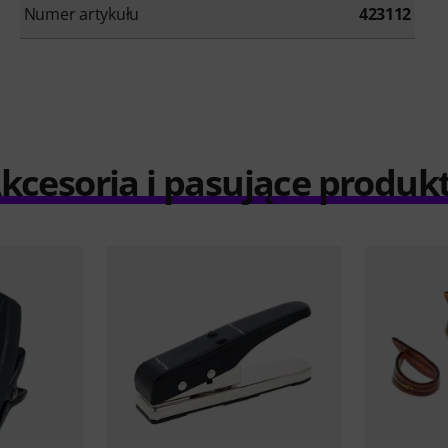
Numer artykułu
423112
kcesoria i pasujące produk