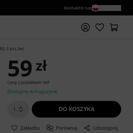
Kontakt
O nas
PL / ZŁ
ocznij wyszukiwanie od słowa kluczowego {searchTerm}
EG 3 pcs.Set
59
zł
Ceny z podatkiem VAT
Dostępny w magazynie
DO KOSZYKA
1
Zakładka
Porównaj
Udostępnij