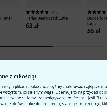
5
145
p Tuner
Harley Benton
Pick Cutter
Daddario
N
Large
63 zł
55 zł
21
Oceny klientów
ne z miłością!
i naszym plikom cookie chcielibyśmy zaoferować najlepsze m
e wszystkim, co się z tym wiąże. Obejmuje to na przykład odp
nalizowane reklamy i zapamiętywanie preferencji. Jeśli Ci to
4.1
/ 5
wanie plików cookie do preferencji, statystyk i marketingu, kli