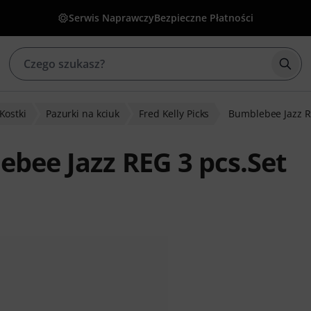
Serwis Naprawczy
Bezpieczne Płatności
Rozp
Kostki
Pazurki na kciuk
Fred Kelly Picks
Bumblebee Jazz R
ebee Jazz REG 3 pcs.Set
w