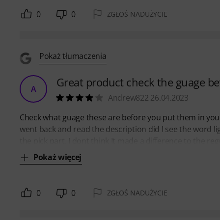
0
0
ZGŁOŚ NADUŻYCIE
Pokaż tłumaczenia
Great product check the guage be
A
Andrew822 26.04.2023
Check what guage these are before you put them in your 
went back and read the description did I see the word lig
the pick part, I dont think It made a difference to the r
Pokaż więcej
0
0
ZGŁOŚ NADUŻYCIE