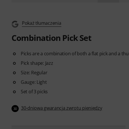
Pokaż tłumaczenia
Combination Pick Set
Picks are a combination of both a flat pick and a th
Pick shape: Jazz
Size: Regular
Gauge: Light
Set of 3 picks
30-dniowa gwarancja zwrotu pieniędzy
30