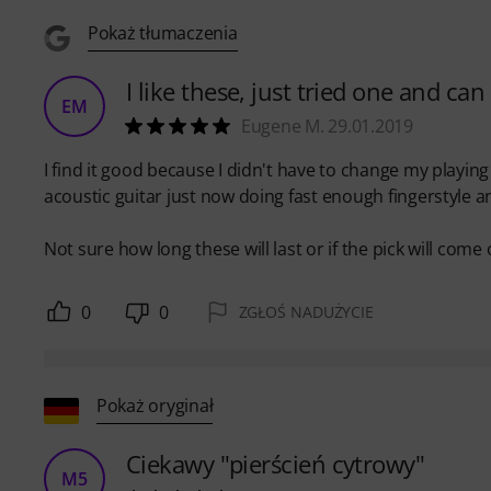
Pokaż tłumaczenia
I like these, just tried one and ca
EM
Eugene M. 29.01.2019
I find it good because I didn't have to change my playing s
acoustic guitar just now doing fast enough fingerstyle and
Not sure how long these will last or if the pick will come o
0
0
ZGŁOŚ NADUŻYCIE
Pokaż oryginał
Ciekawy "pierścień cytrowy"
M5