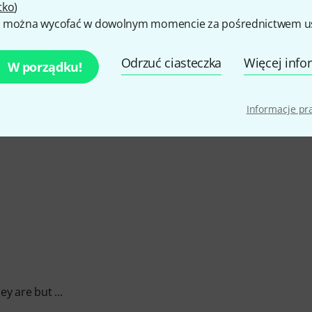
tko
)
NOŚĆ
 można wycofać w dowolnym momencie za pośrednictwem ust
CZENIE
Odrzuć ciasteczka
Więcej info
W porządku!
Informacje p
y are but ...