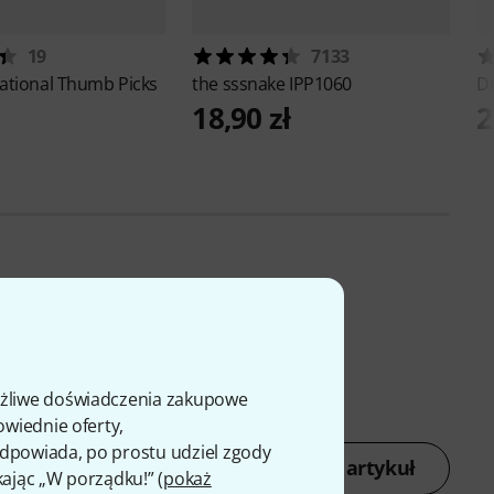
19
7133
ational Thumb Picks
the sssnake
IPP1060
D
18,90 zł
2
ożliwe doświadczenia zakupowe
owiednie oferty,
 odpowiada, po prostu udziel zgody
Oceń artykuł
kając „W porządku!” (
pokaż