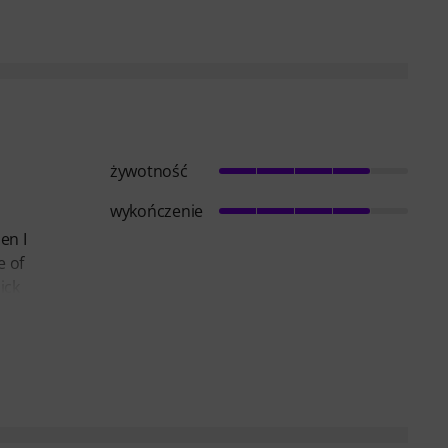
żywotność
wykończenie
en I
e of
ick