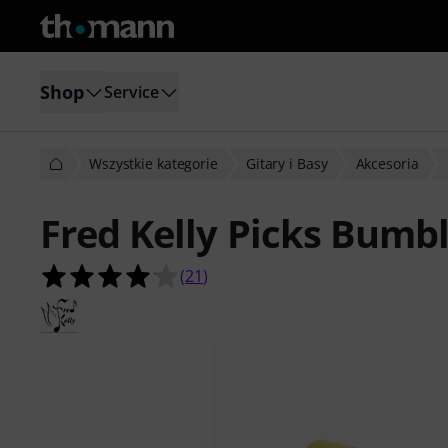
Shop
Service
Wszystkie kategorie
Gitary i Basy
Akcesoria
Fred Kelly Picks Bumbl
4.1 na 5 gwiazdek z 21 ocen klientó
(
21
)