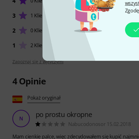
4
0 Klienci
wszys
Zgodę
ŻYWOT
3
1 Klient
2
0 Klienci
WYKOŃ
1
2 Klienci
Zapoznaj się z wytyczymi
4
Opinie
Pokaż oryginał
po prostu okropne
N
Nabucodonosor 15.02.2018
Mam cienkie palce, więc zdecydowałem się kupić najmniejs