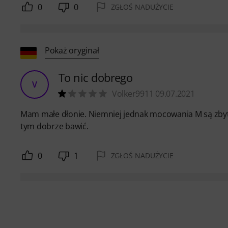
0
0
ZGŁOŚ NADUŻYCIE
Pokaż oryginał
To nic dobrego
V
Volker9911 09.07.2021
Mam małe dłonie. Niemniej jednak mocowania M są zbyt 
tym dobrze bawić.
0
1
ZGŁOŚ NADUŻYCIE