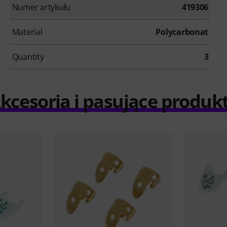
Numer artykułu
419306
Material
Polycarbonat
Quantity
3
kcesoria i pasujące produk