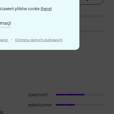
awień plików cookie (
here
)
rmacji
·
rawne
Ochrona danych osobowych
żywotność
wykończenie
ię.