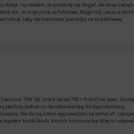
hwyt, i sprawiłem, że przestały się ślizgać, ale teraz odcięli
wierdzam, że moje palce są fioletowe. Najgorszy zakup w moi
 paznokcie, żeby nie marnować pieniędzy na to badziewie.
Takamine TAN 10C Line 6 Variax 700 + Pod X3 na żywo. Struny
obrą jakością. Jednak mi nie odpowiadają, bo dają stłumiony,
lamowano. Nie da się zatem wypowiedzieć na temat ich rzeczyw
 kupiłem kostki Alaski, których brzmienie bardziej mi odpowi