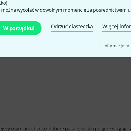
tko
)
 można wycofać w dowolnym momencie za pośrednictwem ust
NOŚĆ
Odrzuć ciasteczka
Więcej info
W porządku!
CZENIE
Informacje p
zy rozmiar i chociaż dobrze pasuje, kostki po grze ślizgają s