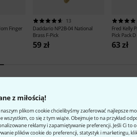
13
dom Finger
Daddario
NP2B-04 National
Fred Kelly 
Brass F-Pick
Pick Pack D
59 zł
63 zł
ne z miłością!
5
Oceny klientów
i naszym plikom cookie chcielibyśmy zaoferować najlepsze m
e wszystkim, co się z tym wiąże. Obejmuje to na przykład odp
nalizowane reklamy i zapamiętywanie preferencji. Jeśli Ci to
wanie plików cookie do preferencji, statystyk i marketingu, kli
3
/ 5