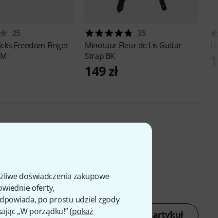
25
35
Picks
Freedom Finger
Minotaur
Fleur de Lis Guitar
H
 M
Strap BK
1
149 zł
ożliwe doświadczenia zakupowe
owiednie oferty,
 odpowiada, po prostu udziel zgody
kając „W porządku!” (
pokaż
Oceń artykuł