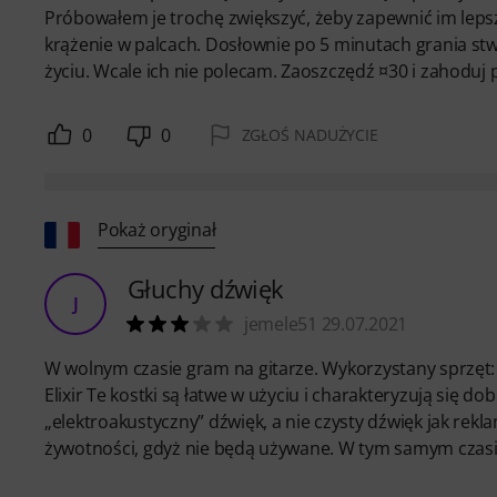
Próbowałem je trochę zwiększyć, żeby zapewnić im lepszy c
krążenie w palcach. Dosłownie po 5 minutach grania st
życiu. Wcale ich nie polecam. Zaoszczędź ¤30 i zahoduj
0
0
ZGŁOŚ NADUŻYCIE
Pokaż oryginał
Głuchy dźwięk
J
jemele51 29.07.2021
W wolnym czasie gram na gitarze. Wykorzystany sprzęt: 
Elixir Te kostki są łatwe w użyciu i charakteryzują się d
„elektroakustyczny” dźwięk, a nie czysty dźwięk jak rek
żywotności, gdyż nie będą używane. W tym samym czasie