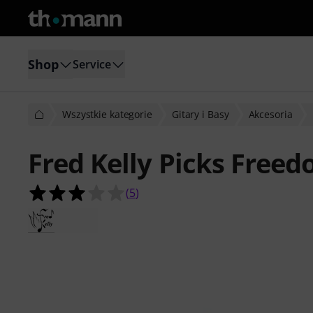
Shop
Service
Wszystkie kategorie
Gitary i Basy
Akcesoria
Fred Kelly Picks Freed
3.0 na 5 gwiazdek z 5 ocen klientów
(
5
)