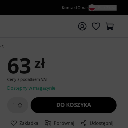
Kontakt
O nas
PL / ZŁ
ocznij wyszukiwanie od słowa kluczowego {searchTerm}
 S
63
zł
Ceny z podatkiem VAT
Dostępny w magazynie
DO KOSZYKA
1
Zakładka
Porównaj
Udostępnij