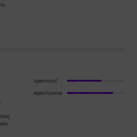
 mi
m
żywotność
wykończenie
:
istej
ada.