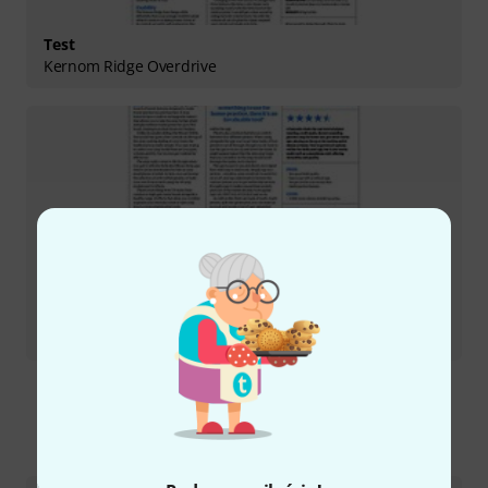
Test
Kernom Ridge Overdrive
Test
Mooer SD30i Intelligent Amp
Tak skontaktujesz się z nami