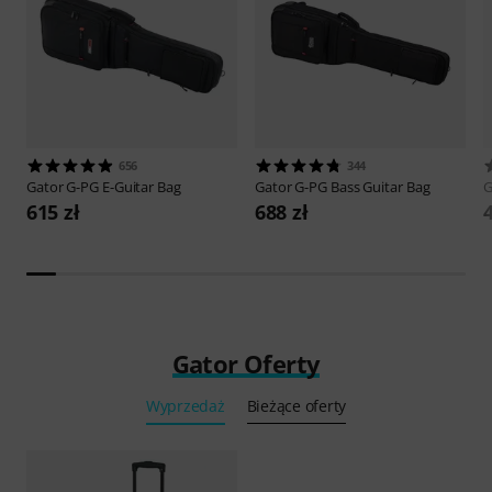
656
344
Gator
G-PG E-Guitar Bag
Gator
G-PG Bass Guitar Bag
G
615 zł
688 zł
Gator Oferty
Wyprzedaż
Bieżące oferty