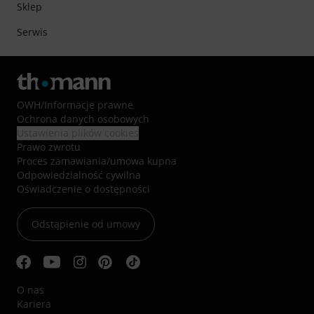
Sklep
Serwis
OWH
/
Informacje prawne
Ochrona danych osobowych
Ustawienia plików cookies
Prawo zwrotu
Proces zamawiania/umowa kupna
Odpowiedzialność cywilna
Oświadczenie o dostępności
Odstąpienie od umowy
O nas
Kariera