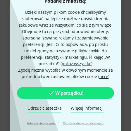
Podane z miłością!
Dział obsługi klienta - Polska
Dzięki naszym plikom cookie chcielibyśmy
zaoferować najlepsze możliwe doświadczenia
zakupowe wraz ze wszystkim, co się z tym wiąże.
Obejmuje to na przykład odpowiednie oferty,
spersonalizowane reklamy i zapamiętywanie
preferencji. Jeśli Ci to odpowiada, po prostu
udziel zgody na używanie plików cookie do
preferencji, statystyk i marketingu, klikając „W
porządku!” (
pokaż wszystko
)
+49-9546-9223-648
Zgodę można wycofać w dowolnym momencie za
pośrednictwem ustawień plików cookie (
here
)
W przypadku dalszych pytań i ewentualnych
problemów służymy pomocą.
W porządku!
Przygotuj numer klienta
Odrzuć ciasteczka
Więcej informacji
Godziny otwarcia (CEST - Czas
środkowoeuropejski letni)
·
Informacje prawne
Ochrona danych osobowych