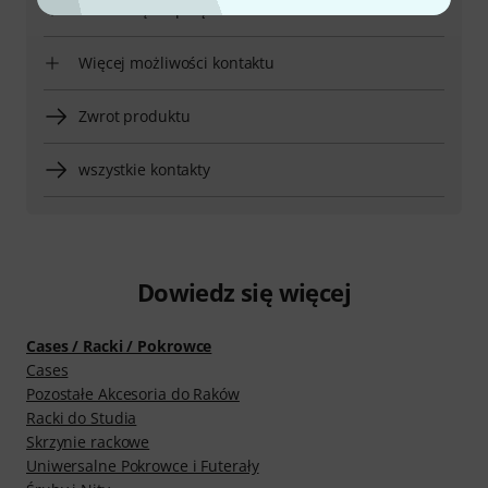
Umów się na połączenie zwrotne
Więcej możliwości kontaktu
Zwrot produktu
wszystkie kontakty
Dowiedz się więcej
Cases / Racki / Pokrowce
Cases
Pozostałe Akcesoria do Raków
Racki do Studia
Skrzynie rackowe
Uniwersalne Pokrowce i Futerały