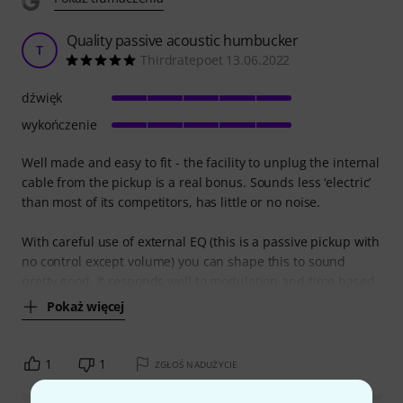
Quality passive acoustic humbucker
T
Thirdratepoet 13.06.2022
dźwięk
wykończenie
Well made and easy to fit - the facility to unplug the internal
cable from the pickup is a real bonus. Sounds less ‘electric’
than most of its competitors, has little or no noise.
With careful use of external EQ (this is a passive pickup with
no control except volume) you can shape this to sound
pretty good. It responds well to modulation and time based
Pokaż więcej
1
1
ZGŁOŚ NADUŻYCIE