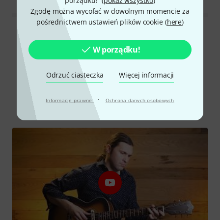
porządku!” (
pokaż wszystko
)
Zgodę można wycofać w dowolnym momencie za
pośrednictwem ustawień plików cookie (
here
)
Wszystkie oceny
W porządku!
Odrzuć ciasteczka
Więcej informacji
Czy wiesz że?
·
Informacje prawne
Ochrona danych osobowych
Wszystko
Filmy
Poradniki