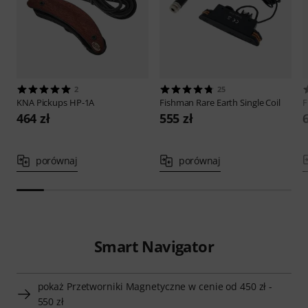
2
25
KNA Pickups
HP-1A
Fishman
Rare Earth Single Coil
F
464 zł
555 zł
porównaj
porównaj
Smart Navigator
pokaż Przetworniki Magnetyczne w cenie od 450 zł -
550 zł