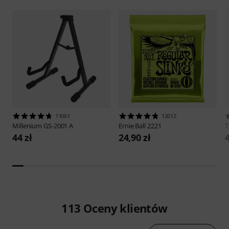
11061
12012
Millenium
GS-2001 A
Ernie Ball
2221
44 zł
24,90 zł
4
113
Oceny klientów