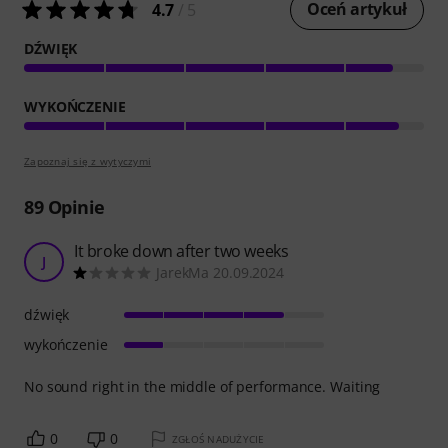
Oceń artykuł
4.7
/ 5
DŹWIĘK
WYKOŃCZENIE
Zapoznaj się z wytyczymi
89
Opinie
It broke down after two weeks
J
JarekMa 20.09.2024
dźwięk
wykończenie
No sound right in the middle of performance. Waiting
0
0
ZGŁOŚ NADUŻYCIE