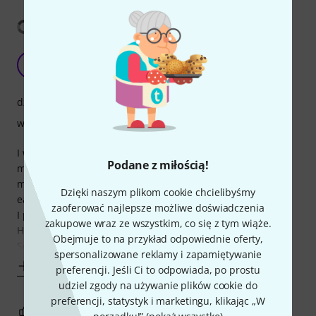
Pokaż tłumaczenia
DECENT PRODUCT .
T
Trevor240 27.02.2024
dźwięk
wykończenie
I was looking for a reliable and simple solution to amplify
Podane z miłością!
my Guild acoustic for playing old time blues and roots
music. The sound I wanted was that gritty tone you hear in
Dzięki naszym plikom cookie chcielibyśmy
early Lightnin Hopkins or Jimmy Reed records.
zaoferować najlepsze możliwe doświadczenia
I play this guitar through a small pedal board and into my
zakupowe wraz ze wszystkim, co się z tym wiąże.
HK Era acoustic amp, or sometimes through a Quilter
Obejmuje to na przykład odpowiednie oferty,
Soundblock US, straight into a PA
spersonalizowane reklamy i zapamiętywanie
Pokaż więcej
preferencji. Jeśli Ci to odpowiada, po prostu
udziel zgody na używanie plików cookie do
preferencji, statystyk i marketingu, klikając „W
4
1
ZGŁOŚ NADUŻYCIE