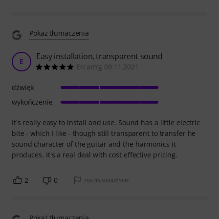
Pokaż tłumaczenia
Easy installation, transparent sound
E
ErcanYg 09.11.2021
dźwięk
wykończenie
It's really easy to install and use. Sound has a little electric
bite - which I like - though still transparent to transfer he
sound character of the guitar and the harmonics it
produces. It's a real deal with cost effective pricing.
2
0
ZGŁOŚ NADUŻYCIE
Pokaż tłumaczenia