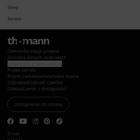
Sklep
Serwis
OWH
/
Informacje prawne
Ochrona danych osobowych
Ustawienia plików cookies
Prawo zwrotu
Proces zamawiania/umowa kupna
Odpowiedzialność cywilna
Oświadczenie o dostępności
Odstąpienie od umowy
O nas
Kariera