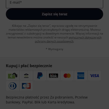
E-mail
*
Zapisz się teraz
Klikając na „Zapisz się teraz”, wyrażasz zgodę na otrzymywanie
materialów reklamowych przesyłanych drogą elektroniczną. Możesz
zrezygnować z subskrypcji w dowolnym momencie. Więcej informacji na
temat newslettera można znaleźć w naszych
wytycznych dotyczących
ochrony danych ososbowych
.
* Wymagany
Kupuj i płać bezpiecznie
Bezpieczna płatność przez Za pobraniem, Przelew
bankowy, PayPal, Blik lub Karta kredytowa.