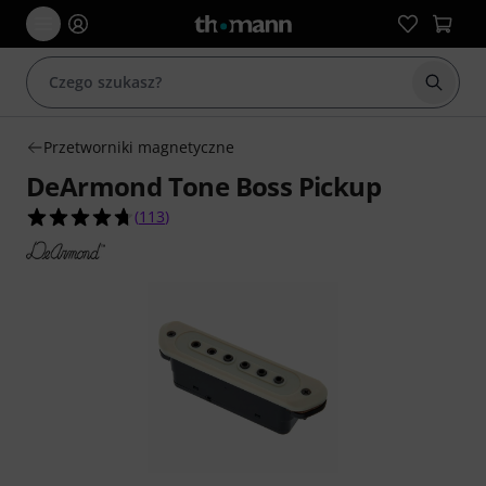
Rozpoc
Przetworniki magnetyczne
DeArmond Tone Boss Pickup
4.7 na 5 gwiazdek z 113 ocen klientów
(
113
)