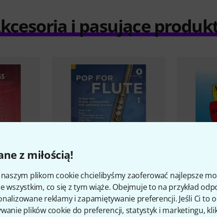
kcesoria i pasujące produk
ne z miłością!
i naszym plikom cookie chcielibyśmy zaoferować najlepsze m
2
e wszystkim, co się z tym wiąże. Obejmuje to na przykład odp
Songs For
Schott
Pop For Flute 1
Jamey Aebe
nalizowane reklamy i zapamiętywanie preferencji. Jeśli Ci to
88 zł
88 zł
wanie plików cookie do preferencji, statystyk i marketingu, kli