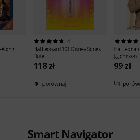
4
y-Along
Hal Leonard
101 Disney Songs
Hal Leonar
Flute
J.J.Johnson
118 zł
99 zł
porównaj
porów
Smart Navigator