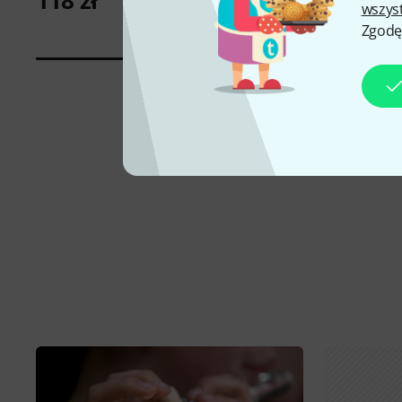
118 zł
118 zł
wszys
Zgodę