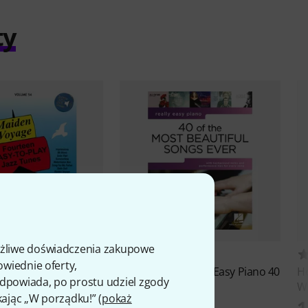
ty
ożliwe doświadczenia zakupowe
21
2
owiednie oferty,
rsold
Maiden Voyage
Hal Leonard
Really Easy Piano 40
Ho
 odpowiada, po prostu udziel zgody
Most
W
kając „W porządku!” (
pokaż