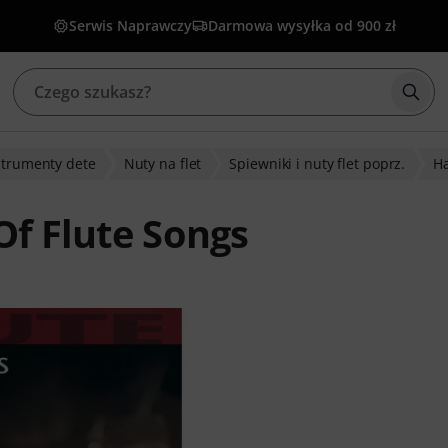
Serwis Naprawczy
Darmowa wysyłka od 900 zł
Rozp
strumenty dete
Nuty na flet
Spiewniki i nuty flet poprz.
Ha
Of Flute Songs