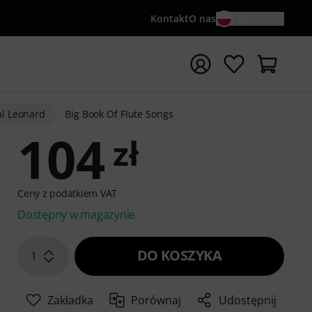
Kontakt
O nas
PL / ZŁ
ocznij wyszukiwanie od słowa kluczowego {searchTerm}
l Leonard
Big Book Of Flute Songs
104
zł
Ceny z podatkiem VAT
Dostępny w magazynie
DO KOSZYKA
1
Zakładka
Porównaj
Udostępnij