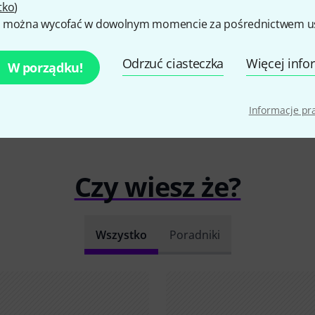
tko
)
 można wycofać w dowolnym momencie za pośrednictwem ust
Odrzuć ciasteczka
Więcej info
W porządku!
Informacje p
Czy wiesz że?
Wszystko
Poradniki