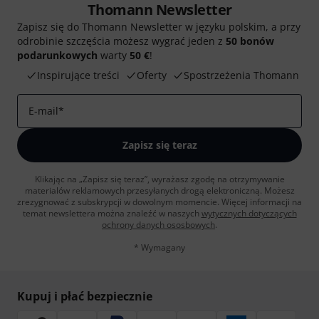
Thomann Newsletter
Zapisz się do Thomann Newsletter w języku polskim, a przy
odrobinie szczęścia możesz wygrać jeden z
50 bonów
podarunkowych
warty
50 €
!
Inspirujące treści
Oferty
Spostrzeżenia Thomann
E-mail
*
Zapisz się teraz
Klikając na „Zapisz się teraz”, wyrażasz zgodę na otrzymywanie
materialów reklamowych przesyłanych drogą elektroniczną. Możesz
zrezygnować z subskrypcji w dowolnym momencie. Więcej informacji na
temat newslettera można znaleźć w naszych
wytycznych dotyczących
ochrony danych ososbowych
.
* Wymagany
Kupuj i płać bezpiecznie