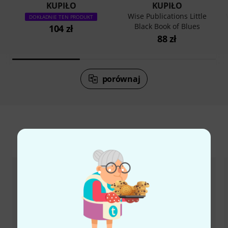
KUPIŁO
KUPIŁO
Wise Publications Little
DOKŁADNIE TEN PRODUKT
Black Book of Blues
104 zł
88 zł
porównaj
Akcesoria i pasujące produkty