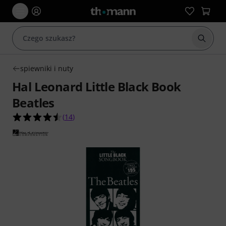
Rozpoc
spiewniki i nuty
Hal Leonard Little Black Book
Beatles
4.5 na 5 gwiazdek z 14 ocen klientów
(
14
)