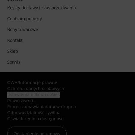
Koszty dostawy i czas oczekiwania
Centrum pomocy
Bony towarowe
Kontakt
Sklep
Serwis
OWH
/
Informacje prawne
Ochrona danych osobowych
Ustawienia plików cookies
Prawo zwrotu
Proces zamawiania/umowa kupna
Odpowiedzialność cywilna
Oświadczenie o dostępności
Odstąpienie od umowy