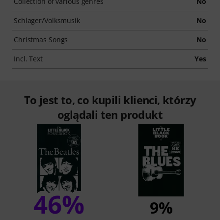
Collection of various genres
No
Schlager/Volksmusik
No
Christmas Songs
No
Incl. Text
Yes
To jest to, co kupili klienci, którzy
oglądali ten produkt
46%
9%