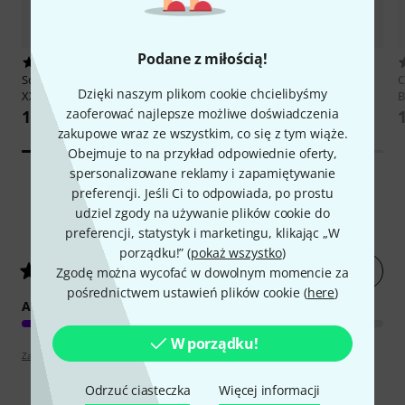
Podane z miłością!
2
10
Schott
Kinderliederbuch Git/Uku
Schott
Fetenbuch
C
Dzięki naszym plikom cookie chcielibyśmy
XXL
Gesang/Gitarre XXL
B
zaoferować najlepsze możliwe doświadczenia
125 zł
125 zł
zakupowe wraz ze wszystkim, co się z tym wiąże.
Obejmuje to na przykład odpowiednie oferty,
spersonalizowane reklamy i zapamiętywanie
preferencji. Jeśli Ci to odpowiada, po prostu
udziel zgody na używanie plików cookie do
14
Oceny klientów
preferencji, statystyk i marketingu, klikając „W
porządku!” (
pokaż wszystko
)
Oceń artykuł
4.5
/ 5
Zgodę można wycofać w dowolnym momencie za
pośrednictwem ustawień plików cookie (
here
)
ARANŻACJA
W porządku!
Zapoznaj się z wytyczymi
Odrzuć ciasteczka
Więcej informacji