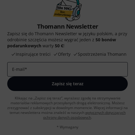
Thomann Newsletter
Zapisz się do Thomann Newsletter w języku polskim, a przy
odrobinie szczęścia możesz wygrać jeden z
50 bonów
podarunkowych
warty
50 €
!
Inspirujące treści
Oferty
Spostrzeżenia Thomann
E-mail
*
Zapisz się teraz
Klikając na „Zapisz się teraz”, wyrażasz zgodę na otrzymywanie
materialów reklamowych przesyłanych drogą elektroniczną. Możesz
zrezygnować z subskrypcji w dowolnym momencie. Więcej informacji na
temat newslettera można znaleźć w naszych
wytycznych dotyczących
ochrony danych ososbowych
.
* Wymagany