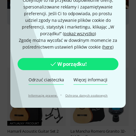
Obejmuje to na przykład odpowiednie oferty,
PORADNIKI
spersonalizowane reklamy i zapamiętywanie
preferencji. Jeśli Ci to odpowiada, po prostu
Classical Guitars
udziel zgody na używanie plików cookie do
preferencji, statystyk i marketingu, klikając „W
porządku!” (
pokaż wszystko
)
Zgodę można wycofać w dowolnym momencie za
pośrednictwem ustawień plików cookie (
here
)
Porównaj opcje
W porządku!
Odrzuć ciasteczka
Więcej informacji
·
Informacje prawne
Ochrona danych osobowych
AKTUALNY PRODUKT
Hamaril
Acoustic Guitar Set 2
La Mancha
Romero Granito 32-