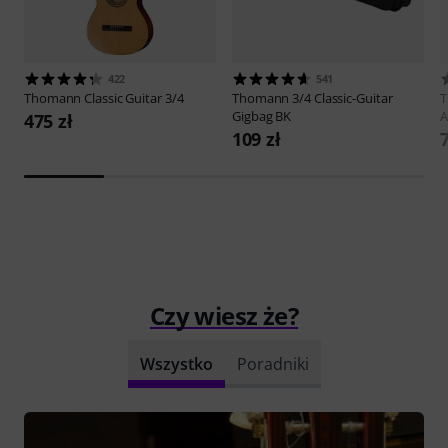
422
541
Thomann
Classic Guitar 3/4
Thomann
3/4 Classic-Guitar
Gigbag BK
A
475 zł
109 zł
7
Czy wiesz że?
Wszystko
Poradniki