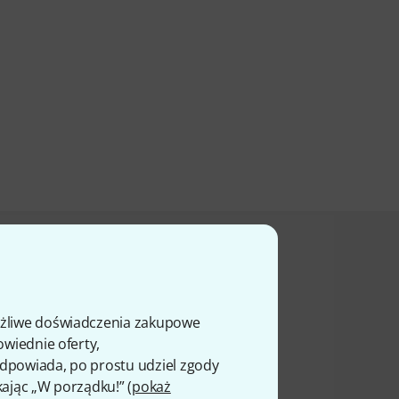
ali ten produkt
ożliwe doświadczenia zakupowe
owiednie oferty,
 odpowiada, po prostu udziel zgody
kając „W porządku!” (
pokaż