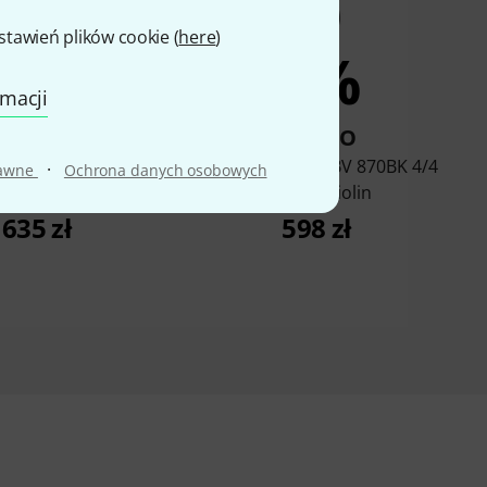
awień plików cookie (
here
)
13%
7%
rmacji
KUPIŁO
KUPIŁO
enton HBV 990BEM
Harley Benton HBV 870BK 4/4
·
rawne
Ochrona danych osobowych
Electric Violin
Electric Violin
635 zł
598 zł