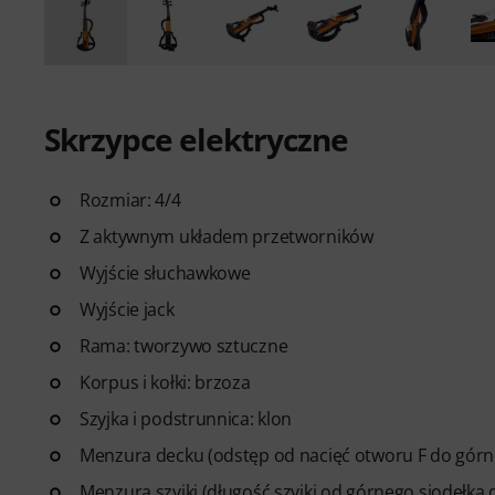
Skrzypce elektryczne
Rozmiar: 4/4
Z aktywnym układem przetworników
Wyjście słuchawkowe
Wyjście jack
Rama: tworzywo sztuczne
Korpus i kołki: brzoza
Szyjka i podstrunnica: klon
Menzura decku (odstęp od nacięć otworu F do górne
Menzura szyjki (długość szyjki od górnego siodełka