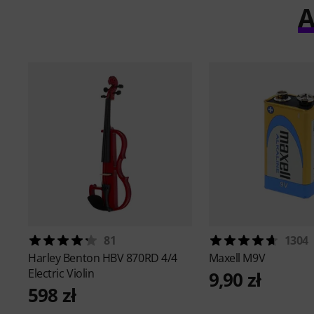
A
81
1304
Harley Benton
HBV 870RD 4/4
Maxell
M9V
Electric Violin
9,90 zł
598 zł