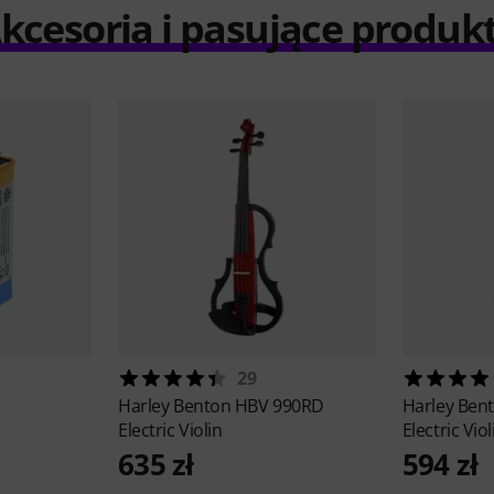
kcesoria i pasujące produk
29
Harley Benton
HBV 990RD
Harley Ben
Electric Violin
Electric Viol
635 zł
594 zł