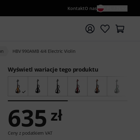
Kontakt
O nas
PL / ZŁ
ocznij wyszukiwanie od słowa kluczowego {searchTerm}
on
HBV 990AMB 4/4 Electric Violin
Wyświetl wariacje tego produktu
635
zł
Ceny z podatkiem VAT