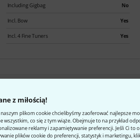
Including Gigbag
No
Incl. Bow
Yes
Incl. 4 Fine Tuners
Yes
 kupili klienci, którzy ogląd
ne z miłością!
i naszym plikom cookie chcielibyśmy zaoferować najlepsze m
e wszystkim, co się z tym wiąże. Obejmuje to na przykład odp
nalizowane reklamy i zapamiętywanie preferencji. Jeśli Ci to
wanie plików cookie do preferencji, statystyk i marketingu, kli