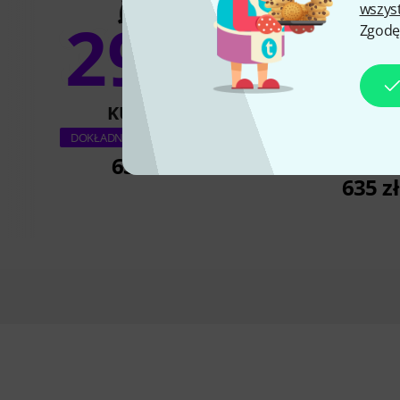
wszys
29%
Zgodę
14
KUPIŁO
KUPIŁ
Harley Benton H
DOKŁADNIE TEN PRODUKT
Electric Vio
635 zł
635 zł