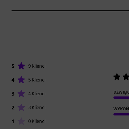
5
9 Klienci
4
5 Klienci
DŹWIĘK
3
4 Klienci
2
3 Klienci
WYKOŃ
1
0 Klienci