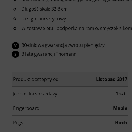
Długość skali: 32,8 cm
Design: bursztynowy
W zestawie etui, podpórka na ramię, smyczek z komp
30-dniowa gwarancja zwrotu pieniędzy
30
3 lata gwarancji Thomann
3
Produkt dostępny od
Listopad 2017
Jednostka sprzedaży
1 szt.
Fingerboard
Maple
Pegs
Birch