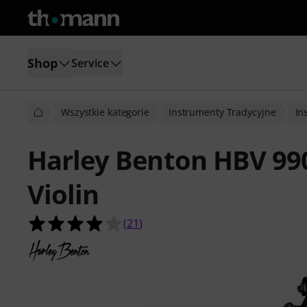
Shop
Service
Wszystkie kategorie
Instrumenty Tradycyjne
In
Harley Benton HBV 990
Violin
4.0 na 5 gwiazdek z 21 ocen klientó
(
21
)