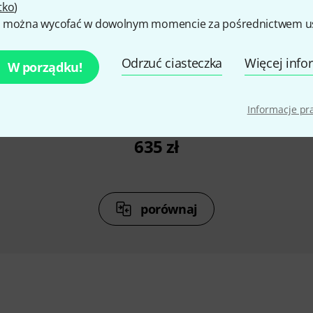
tko
)
 można wycofać w dowolnym momencie za pośrednictwem ust
%
14%
Odrzuć ciasteczka
Więcej info
W porządku!
O
KUPIŁO
BV 990BK
Harley Benton HBV 990AM
Harley B
Informacje p
lin
Electric Violin
4/4 
635 zł
porównaj