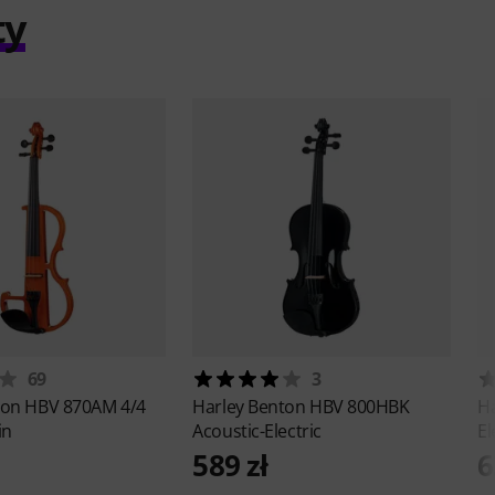
ty
69
3
ton
HBV 870AM 4/4
Harley Benton
HBV 800HBK
H
in
Acoustic-Electric
El
589 zł
6