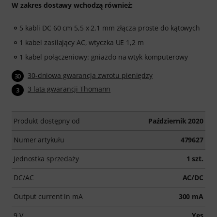
W zakres dostawy wchodzą również:
5 kabli DC 60 cm 5,5 x 2,1 mm złącza proste do kątowych
1 kabel zasilający AC, wtyczka UE 1,2 m
1 kabel połączeniowy: gniazdo na wtyk komputerowy
30-dniowa gwarancja zwrotu pieniędzy
30
3 lata gwarancji Thomann
3
Produkt dostępny od
Październik 2020
Numer artykułu
479627
Jednostka sprzedaży
1 szt.
DC/AC
AC/DC
Output current in mA
300 mA
9 V
Yes