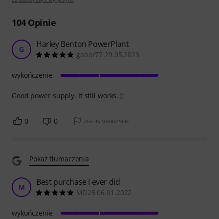
104
Opinie
Harley Benton PowerPlant
G
gabor77 29.05.2023
wykończenie
Good power supply. It still works. (:
0
0
ZGŁOŚ NADUŻYCIE
Pokaż tłumaczenia
Best purchase I ever did
M
MD25 06.01.2022
wykończenie