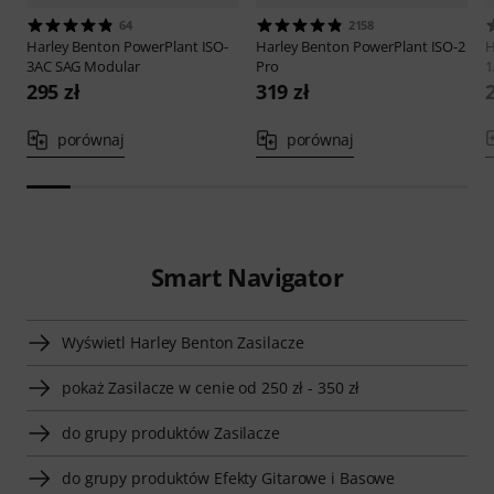
64
2158
Harley Benton
PowerPlant ISO-
Harley Benton
PowerPlant ISO-2
H
3AC SAG Modular
Pro
1
295 zł
319 zł
porównaj
porównaj
Smart Navigator
Wyświetl Harley Benton Zasilacze
pokaż Zasilacze w cenie od 250 zł - 350 zł
do grupy produktów Zasilacze
do grupy produktów Efekty Gitarowe i Basowe