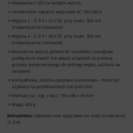
Wyświetlacz LED na każdym wyjściu
Uniwersalne napięcie wejściowe AC 100-240 V
Wyjścia 1 - 3: 9 V / 12 V DC przy maks. 300 mA
(indywidualnie izolowane)
Wyjścia 4 - 5: 9 V / 18 V DC przy maks. 300 mA
(indywidualnie izolowane)
Modularne wyjście główne AC umożliwia szeregowe
podłączenie dwóch lub więcej urządzeń za pomocą
gniazda komputerowego do jednego wtyku zasilania (w
zestawie)
Kompaktowa, solidna obudowa aluminiowa – może być
używany na pedalboardach lub pod nimi
Wymiary (sz. x gł. x wy.): 130 x 88 x 35 mm
Waga: 400 g
Wskazówka:
całkowita moc wyjściowa nie może przekraczać
21,6 W.