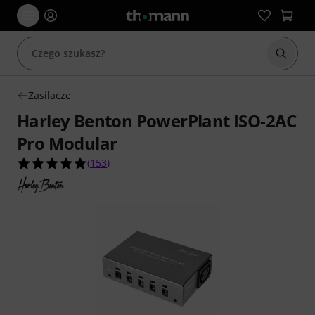
Rozpoc
Zasilacze
Harley Benton PowerPlant ISO-2AC
Pro Modular
5.0 na 5 gwiazdek z 153 ocen klientów
(
153
)