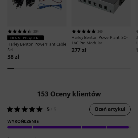
354
366
Harley Benton
PowerPlant ISO-
t
IDEALNE POŁĄCZENIE
1AC Pro Modular
1
Harley Benton
PowerPlant Cable
277 zł
1
Set
38 zł
153
Oceny klientów
Oceń artykuł
5
/ 5
WYKOŃCZENIE
Zapoznaj się z wytyczymi