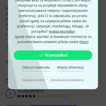
zakupowe wraz ze wszystkim, co się z tym wiąże.
Obejmuje to na przykład odpowiednie oferty,
Been sceptical because of the price and mixed opinions
spersonalizowane reklamy i zapamiętywanie
about previous line of power plant. Price sometimes tells
preferencji. Jeśli Ci to odpowiada, po prostu
you the story if you know what I mean. First the service was
udziel zgody na używanie plików cookie do
amazing. Delivery faster than expected (Germany to UK).
preferencji, statystyk i marketingu, klikając „W
The PowerPlant ISO-2AC Pro Modular I bought is just great. I
porządku!” (
pokaż wszystko
)
have Deja Vibe that seems to be picky regarding powering.
Zgodę można wycofać w dowolnym momencie za
Didn't work
pośrednictwem ustawień plików cookie (
here
)
Pokaż więcej
W porządku!
4
0
ZGŁOŚ NADUŻYCIE
Odrzuć ciasteczka
Więcej informacji
·
Pokaż tłumaczenia
Informacje prawne
Ochrona danych osobowych
Quality product
A
Arukardo 09.05.2021
wykończenie