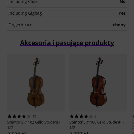
Including Case
No
Including Gigbag
Yes
Fingerboard
ebony
Akcesoria i pasujące produkty
13
5
Stentor
SR1102 Cello Student I
Stentor
SR1108 Cello Student II
1/2
1/2
C