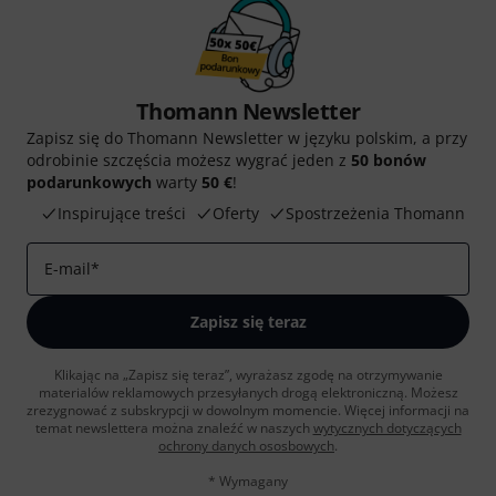
Thomann Newsletter
Zapisz się do Thomann Newsletter w języku polskim, a przy
odrobinie szczęścia możesz wygrać jeden z
50 bonów
podarunkowych
warty
50 €
!
Inspirujące treści
Oferty
Spostrzeżenia Thomann
E-mail
*
Zapisz się teraz
Klikając na „Zapisz się teraz”, wyrażasz zgodę na otrzymywanie
materialów reklamowych przesyłanych drogą elektroniczną. Możesz
zrezygnować z subskrypcji w dowolnym momencie. Więcej informacji na
temat newslettera można znaleźć w naszych
wytycznych dotyczących
ochrony danych ososbowych
.
* Wymagany