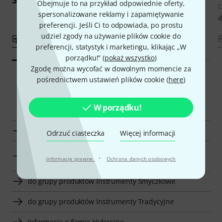
Obejmuje to na przykład odpowiednie oferty,
C
spersonalizowane reklamy i zapamiętywanie
4
preferencji. Jeśli Ci to odpowiada, po prostu
udziel zgody na używanie plików cookie do
porównaj
porównaj
preferencji, statystyk i marketingu, klikając „W
porządku!” (
pokaż wszystko
)
Zgodę można wycofać w dowolnym momencie za
pośrednictwem ustawień plików cookie (
here
)
Smart Navigator
W porządku!
do grupy produktów Wiolonczele 1/2
Odrzuć ciasteczka
Więcej informacji
do grupy produktów Wiolonczele dla Dzieci i
·
Informacje prawne
Ochrona danych osobowych
Młodzieży
do grupy produktów Instrumenty Smyczkowe
do grupy produktów Instrumenty Tradycyjne
Informacje o firmie Hidersine