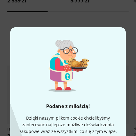
2 539 zł
3 777 zł
4
Porównaj opcje
Podane z miłością!
Dzięki naszym plikom cookie chcielibyśmy
zaoferować najlepsze możliwe doświadczenia
Hidersine
Studenti Cello Set 1/2
Hidersine
Uno Cello Set 1/2
zakupowe wraz ze wszystkim, co się z tym wiąże.
3 499 zł
2 799 zł