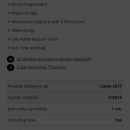
Ebony fingerboard
Maple bridge
Aluminium tailpiece with 4 fine tuners
Steel strings
Silk matte lacquer finish
Incl. bow and bag
30-dniowa gwarancja zwrotu pieniędzy
30
3 lata gwarancji Thomann
3
Produkt dostępny od
Lipiec 2017
Numer artykułu
415818
Jednostka sprzedaży
1 szt.
Including Bow
Yes