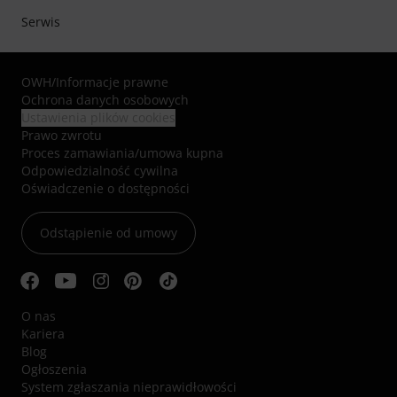
Serwis
OWH
/
Informacje prawne
Ochrona danych osobowych
Ustawienia plików cookies
Prawo zwrotu
Proces zamawiania/umowa kupna
Odpowiedzialność cywilna
Oświadczenie o dostępności
Odstąpienie od umowy
O nas
Kariera
Blog
Ogłoszenia
System zgłaszania nieprawidłowości