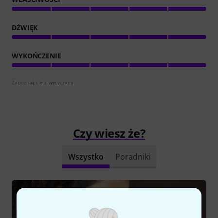
DŹWIĘK
WYKOŃCZENIE
Zapoznaj się z wytyczymi
Czy wiesz że?
Wszystko
Poradniki