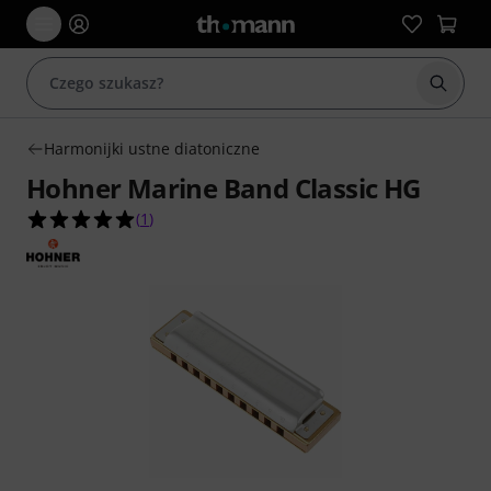
Rozpoc
Harmonijki ustne diatoniczne
Hohner Marine Band Classic HG
5.0 na 5 gwiazdek z 1 ocen klientów
(
1
)