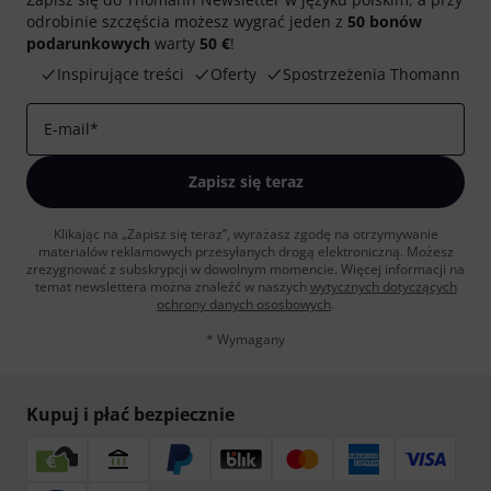
odrobinie szczęścia możesz wygrać jeden z
50 bonów
podarunkowych
warty
50 €
!
Inspirujące treści
Oferty
Spostrzeżenia Thomann
E-mail
*
Zapisz się teraz
Klikając na „Zapisz się teraz”, wyrażasz zgodę na otrzymywanie
materialów reklamowych przesyłanych drogą elektroniczną. Możesz
zrezygnować z subskrypcji w dowolnym momencie. Więcej informacji na
temat newslettera można znaleźć w naszych
wytycznych dotyczących
ochrony danych ososbowych
.
* Wymagany
Kupuj i płać bezpiecznie