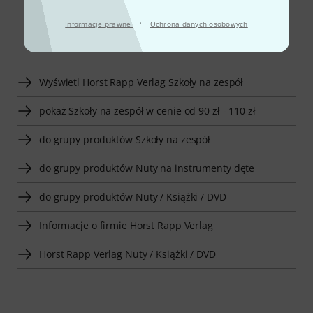
·
Informacje prawne
Ochrona danych osobowych
Smart Navigator
Wyświetl Horst Rapp Verlag Szkoły na zespół
pokaż Szkoły na zespół w cenie od 90 zł - 110 zł
do grupy produktów Szkoły na zespół
do grupy produktów Nuty na instrumenty dęte
do grupy produktów Nuty / Książki / DVD
Informacje o firmie Horst Rapp Verlag
Horst Rapp Verlag Nuty / Książki / DVD