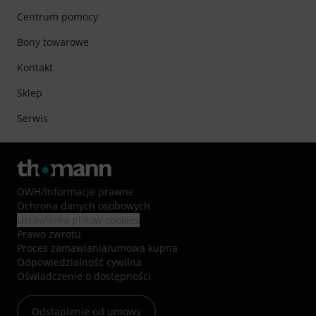
Centrum pomocy
Bony towarowe
Kontakt
Sklep
Serwis
OWH
/
Informacje prawne
Ochrona danych osobowych
Ustawienia plików cookies
Prawo zwrotu
Proces zamawiania/umowa kupna
Odpowiedzialność cywilna
Oświadczenie o dostępności
Odstąpienie od umowy