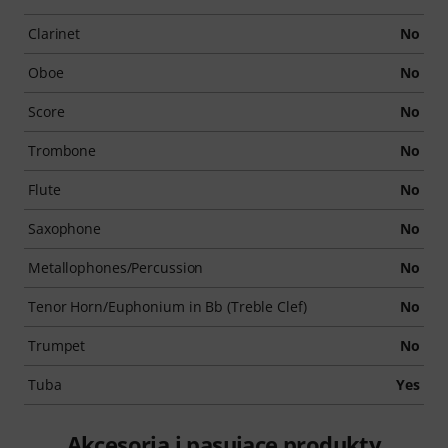
Clarinet
No
Oboe
No
Score
No
Trombone
No
Flute
No
Saxophone
No
Metallophones/Percussion
No
Tenor Horn/Euphonium in Bb (Treble Clef)
No
Trumpet
No
Tuba
Yes
Akcesoria i pasujące produkty