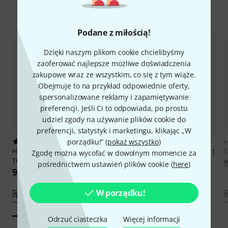
Porównaj opcje
Podane z miłością!
Dzięki naszym plikom cookie chcielibyśmy
zaoferować najlepsze możliwe doświadczenia
zakupowe wraz ze wszystkim, co się z tym wiąże.
Obejmuje to na przykład odpowiednie oferty,
spersonalizowane reklamy i zapamiętywanie
preferencji. Jeśli Ci to odpowiada, po prostu
udziel zgody na używanie plików cookie do
preferencji, statystyk i marketingu, klikając „W
porządku!” (
pokaż wszystko
)
1
1
H
Horst Rapp Verlag
Bläser-Team 1
Horst Rapp Verlag
Bläser-Team 1
C
Zgodę można wycofać w dowolnym momencie za
Trumpet
A-Sax
9
pośrednictwem ustawień plików cookie (
here
)
93 zł
94 zł
W porządku!
porównaj
porównaj
Odrzuć ciasteczka
Więcej informacji