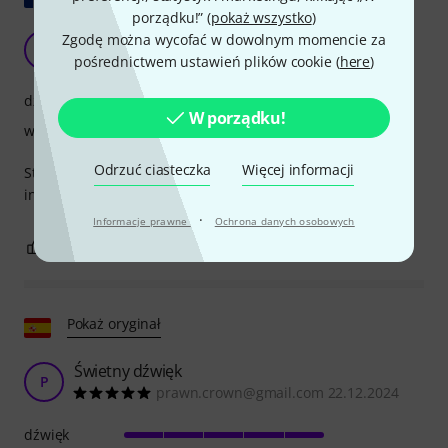
porządku!” (
pokaż wszystko
)
Zgodę można wycofać w dowolnym momencie za
N
Nonocello 09.09.2024
pośrednictwem ustawień plików cookie (
here
)
dźwięk
W porządku!
wykończenie
Odrzuć ciasteczka
Więcej informacji
Struny Dolce są idealne, gdy nie chcesz, aby Twój
instrument brzmiał zbyt głośno
·
Informacje prawne
Ochrona danych osobowych
0
0
ZGŁOŚ NADUŻYCIE
Pokaż oryginał
Świetny dźwięk
P
prawn.crown@gmail.com 22.12.2024
dźwięk