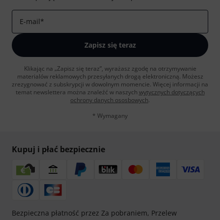
E-mail
*
Zapisz się teraz
Klikając na „Zapisz się teraz”, wyrażasz zgodę na otrzymywanie
materialów reklamowych przesyłanych drogą elektroniczną. Możesz
zrezygnować z subskrypcji w dowolnym momencie. Więcej informacji na
temat newslettera można znaleźć w naszych
wytycznych dotyczących
ochrony danych ososbowych
.
* Wymagany
Kupuj i płać bezpiecznie
Bezpieczna płatność przez Za pobraniem, Przelew