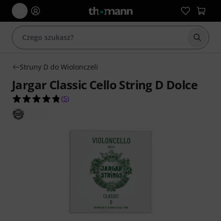
Rozpoc
Struny D do Wiolonczeli
Jargar Classic Cello String D Dolce
4.8 na 5 gwiazdek z 5 ocen klientów
(
5
)