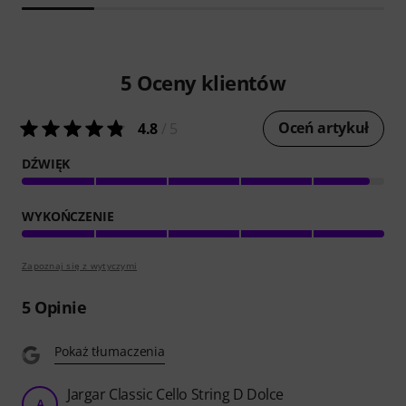
5
Oceny klientów
Oceń artykuł
4.8
/ 5
DŹWIĘK
WYKOŃCZENIE
Zapoznaj się z wytyczymi
5
Opinie
Pokaż tłumaczenia
Jargar Classic Cello String D Dolce
A