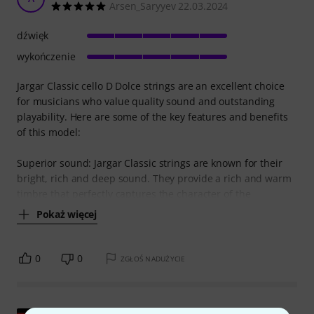
Arsen_Saryyev 22.03.2024
dźwięk
wykończenie
Jargar Classic cello D Dolce strings are an excellent choice
for musicians who value quality sound and outstanding
playability. Here are some of the key features and benefits
of this model:
Superior sound: Jargar Classic strings are known for their
bright, rich and deep sound. They provide a rich and warm
timbre that perfectly captures the character of the
Pokaż więcej
0
0
ZGŁOŚ NADUŻYCIE
Pokaż oryginał