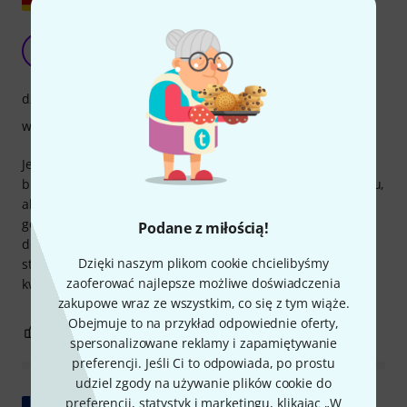
Ładny, ciepły dźwięk!
C
Cellobelle 11.02.2018
dźwięk
wykończenie
Jestem fanem Jargara. Struny są dobrze wykończone i będą
brzmieć świetnie przez lata. Oczywiście to też kwestia gustu,
ale na mojej wiolonczeli jestem bardzo zadowolony z 3
górnych strun Jargar classic Dolce i pierwszej struny na
Podane z miłością!
dole. Na wiolonczeli gram wyłącznie muzykę kameralną, a
Dzięki naszym plikom cookie chcielibyśmy
struny Jargar są idealne dla triów fortepianowych i
zaoferować najlepsze możliwe doświadczenia
kwartetów smyczkowych.
zakupowe wraz ze wszystkim, co się z tym wiąże.
Obejmuje to na przykład odpowiednie oferty,
1
0
ZGŁOŚ NADUŻYCIE
spersonalizowane reklamy i zapamiętywanie
preferencji. Jeśli Ci to odpowiada, po prostu
udziel zgody na używanie plików cookie do
Pokaż oryginał
preferencji, statystyk i marketingu, klikając „W