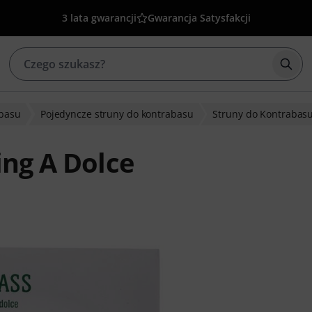
3 lata gwarancji
Gwarancja Satysfakcji
Rozp
abasu
Pojedyncze struny do kontrabasu
Struny do Kontrabasu
ing A Dolce