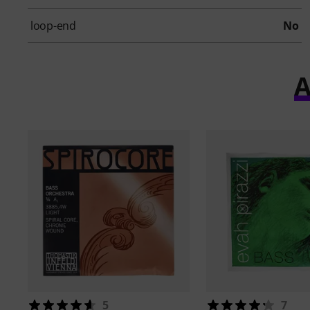
loop-end
No
A
5
7