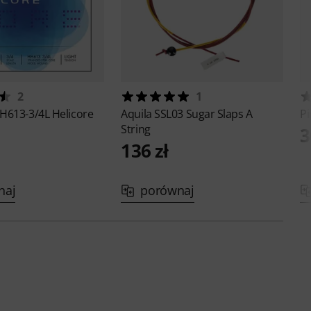
2
1
H613-3/4L Helicore
Aquila
SSL03 Sugar Slaps A
Pi
String
3
136 zł
naj
porównaj