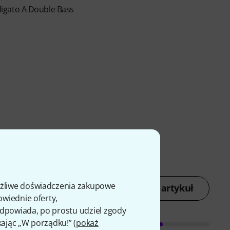
ligato A Double Bass
ożliwe doświadczenia zakupowe
Oceń artykuł
owiednie oferty,
 odpowiada, po prostu udziel zgody
kając „W porządku!” (
pokaż