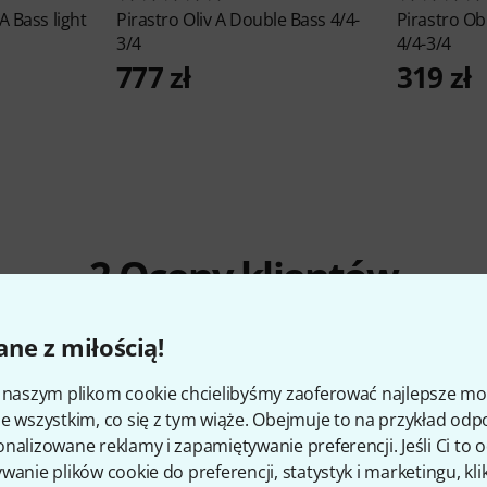
A Bass light
Pirastro
Oliv A Double Bass 4/4-
Pirastro
Ob
3/4
4/4-3/4
777 zł
319 zł
2
Oceny klientów
ne z miłością!
5
/ 5
i naszym plikom cookie chcielibyśmy zaoferować najlepsze m
e wszystkim, co się z tym wiąże. Obejmuje to na przykład odp
nalizowane reklamy i zapamiętywanie preferencji. Jeśli Ci to
wanie plików cookie do preferencji, statystyk i marketingu, kli