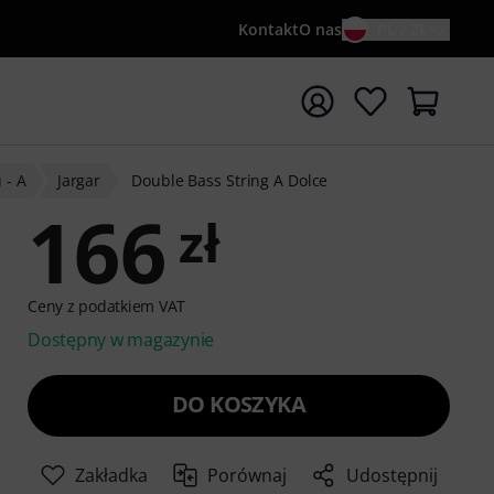
Kontakt
O nas
PL / ZŁ
ocznij wyszukiwanie od słowa kluczowego {searchTerm}
 - A
Jargar
Double Bass String A Dolce
166
zł
Ceny z podatkiem VAT
Dostępny w magazynie
DO KOSZYKA
Zakładka
Porównaj
Udostępnij