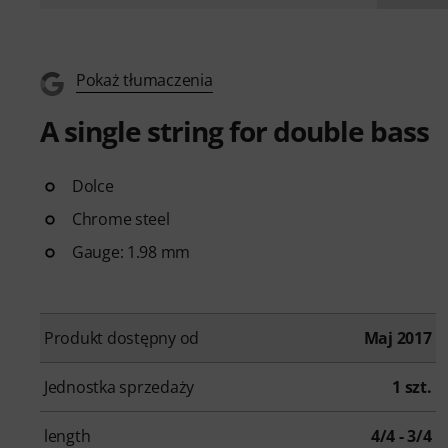
Pokaż tłumaczenia
A single string for double bass
Dolce
Chrome steel
Gauge: 1.98 mm
Produkt dostępny od
Maj 2017
Jednostka sprzedaży
1 szt.
length
4/4 - 3/4