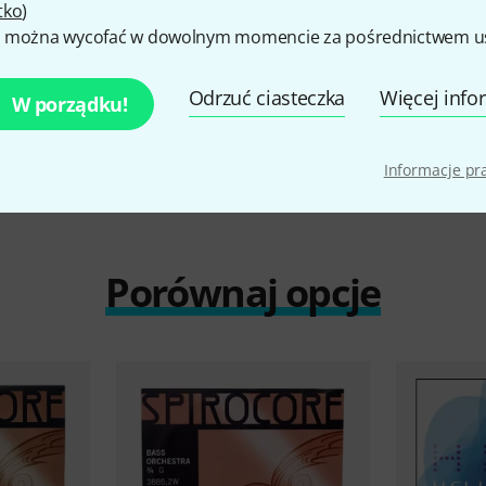
tko
)
CZENIE
 można wycofać w dowolnym momencie za pośrednictwem ust
Odrzuć ciasteczka
Więcej info
W porządku!
Informacje p
Porównaj opcje