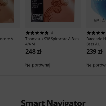
4
ocore A
Thomastik
S38 Spirocore A Bass
Daddario
H
4/4 M
Bass A L
248 zł
239 zł
porównaj
porów
Smart Navigator