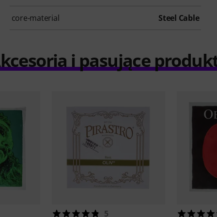
core-material
Steel Cable
kcesoria i pasujące produk
5