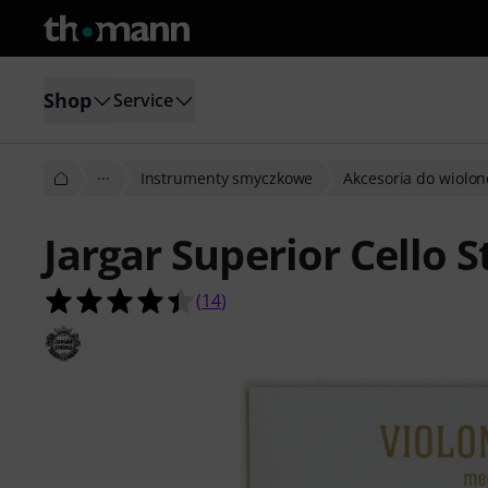
Shop
Service
···
Instrumenty smyczkowe
Akcesoria do wiolon
Jargar Superior Cello 
4.4 na 5 gwiazdek z 14 ocen klientó
(
14
)