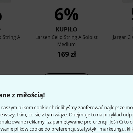
%
6%
O
KUPIŁO
o String A
Larsen Cello String A Soloist
Jargar Cl
Medium
169 zł
porównaj
ne z miłością!
i naszym plikom cookie chcielibyśmy zaoferować najlepsze m
e wszystkim, co się z tym wiąże. Obejmuje to na przykład odp
nalizowane reklamy i zapamiętywanie preferencji. Jeśli Ci to
kcesoria i pasujące produk
wanie plików cookie do preferencji, statystyk i marketingu, kli