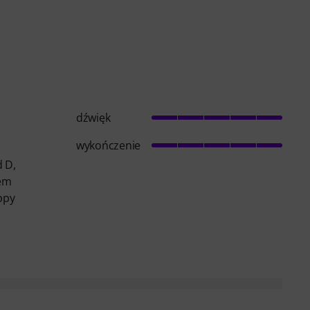
dźwięk
wykończenie
d D,
lem
ppy