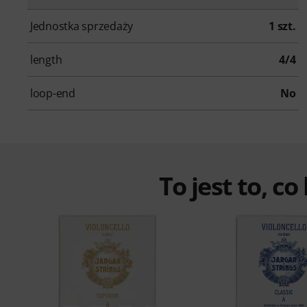
Jednostka sprzedaży
1 szt.
length
4/4
loop-end
No
To jest to, co