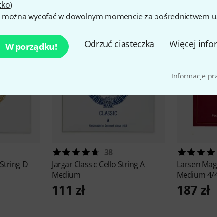
tko
)
 można wycofać w dowolnym momencie za pośrednictwem ust
Odrzuć ciasteczka
Więcej info
W porządku!
Informacje p
38
 String D
Jargar
Classic Cello String A
Larsen
Magn
Medium
Medium 4/
111 zł
187 zł