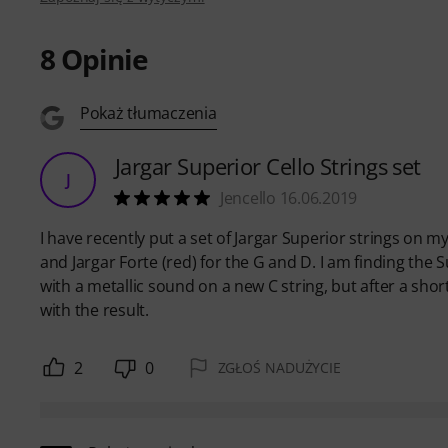
8
Opinie
Pokaż tłumaczenia
Jargar Superior Cello Strings set
J
Jencello 16.06.2019
I have recently put a set of Jargar Superior strings on my
and Jargar Forte (red) for the G and D. I am finding the 
with a metallic sound on a new C string, but after a sho
with the result.
2
0
ZGŁOŚ NADUŻYCIE