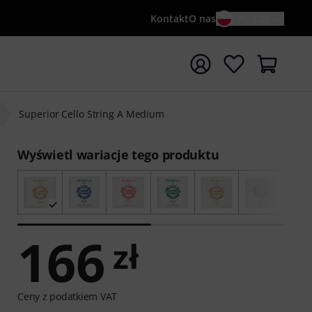
Kontakt
O nas
PL / ZŁ
ocznij wyszukiwanie od słowa kluczowego {searchTerm}
Superior Cello String A Medium
Wyświetl wariacje tego produktu
166
zł
Ceny z podatkiem VAT