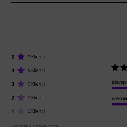
5
8 Klienci
4
5 Klienci
DŹWIĘK
3
0 Klienci
2
1 Klient
WYKOŃ
1
0 Klienci
Zapoznaj się z wytyczymi