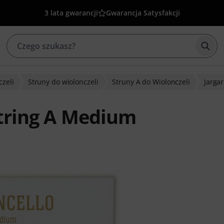
3 lata gwarancji
Gwarancja Satysfakcji
Rozp
czeli
Struny do wiolonczeli
Struny A do Wiolonczeli
Jargar
String A Medium
w