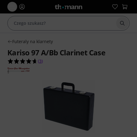
Rozpoc
Futeraly na klarnety
Kariso 97 A/Bb Clarinet Case
4.7 na 5 gwiazdek z 3 ocen klientów
(
3
)