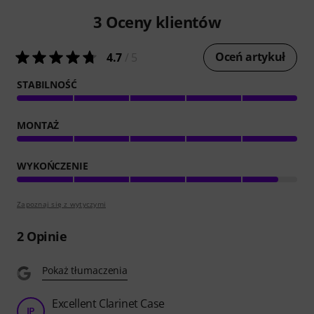
3
Oceny klientów
Oceń artykuł
4.7
/ 5
STABILNOŚĆ
MONTAŻ
WYKOŃCZENIE
Zapoznaj się z wytyczymi
2
Opinie
Pokaż tłumaczenia
Excellent Clarinet Case
JP