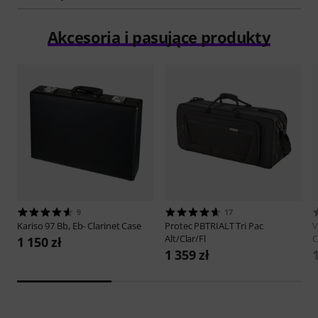
Akcesoria i pasujące produkty
9
17
Kariso
97 Bb, Eb- Clarinet Case
Protec
PBTRIALT Tri Pac
V
Alt/Clar/Fl
C
1 150 zł
1 359 zł
1