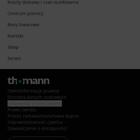
Koszty dostawy i czas oczekiwania
Centrum pomocy
Bony towarowe
Kontakt
Sklep
Serwis
OWH
/
Informacje prawne
Ochrona danych osobowych
Ustawienia plików cookies
Prawo zwrotu
Proces zamawiania/umowa kupna
Odpowiedzialność cywilna
Oświadczenie o dostępności