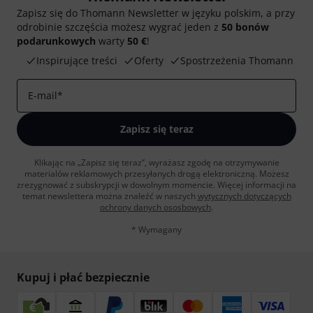
Zapisz się do Thomann Newsletter w języku polskim, a przy
odrobinie szczęścia możesz wygrać jeden z
50 bonów
podarunkowych
warty
50 €
!
Inspirujące treści
Oferty
Spostrzeżenia Thomann
E-mail
*
Zapisz się teraz
Klikając na „Zapisz się teraz”, wyrażasz zgodę na otrzymywanie
materialów reklamowych przesyłanych drogą elektroniczną. Możesz
zrezygnować z subskrypcji w dowolnym momencie. Więcej informacji na
temat newslettera można znaleźć w naszych
wytycznych dotyczących
ochrony danych ososbowych
.
* Wymagany
Kupuj i płać bezpiecznie