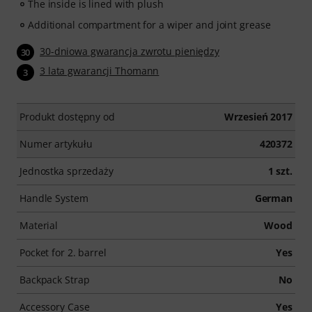
The inside is lined with plush
Additional compartment for a wiper and joint grease
30-dniowa gwarancja zwrotu pieniędzy
30
3 lata gwarancji Thomann
3
Produkt dostępny od
Wrzesień 2017
Numer artykułu
420372
Jednostka sprzedaży
1 szt.
Handle System
German
Material
Wood
Pocket for 2. barrel
Yes
Backpack Strap
No
Accessory Case
Yes