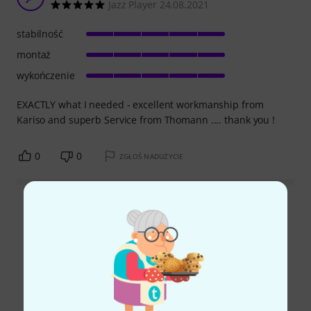
Jazz Player 24.08.2021
stabilność
montaż
wykończenie
EXACTLY what I needed - excellent workmanship from
Kariso and superb Service from Thomann .... thank you !
0
0
ZGŁOŚ NADUŻYCIE
Wszystkie oceny
Czy wiesz że?
Wszystko
Poradniki