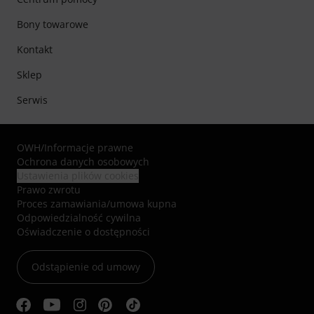
Bony towarowe
Kontakt
Sklep
Serwis
OWH
/
Informacje prawne
Ochrona danych osobowych
Ustawienia plików cookies
Prawo zwrotu
Proces zamawiania/umowa kupna
Odpowiedzialność cywilna
Oświadczenie o dostępności
Odstąpienie od umowy