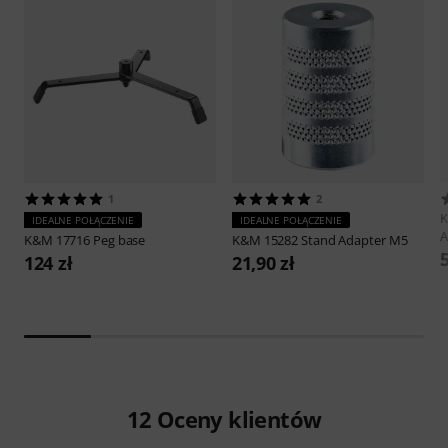
1
2
IDEALNE POŁĄCZENIE
IDEALNE POŁĄCZENIE
A
K&M
17716 Peg base
K&M
15282 Stand Adapter M5
5
124 zł
21,90 zł
12
Oceny klientów