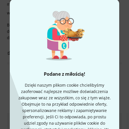
montaż
wykończenie
Bardzo przydatne do zabrania na koncerty, na które trzeba
długo czekać lub trzeba zmienić instrument. Ma bardzo
dobre wykończenie, ponieważ nie uszkadza instrumentu.
0
0
ZGŁOŚ NADUŻYCIE
Podane z miłością!
Wszystkie oceny
Dzięki naszym plikom cookie chcielibyśmy
zaoferować najlepsze możliwe doświadczenia
zakupowe wraz ze wszystkim, co się z tym wiąże.
Porównaj opcje
Obejmuje to na przykład odpowiednie oferty,
spersonalizowane reklamy i zapamiętywanie
preferencji. Jeśli Ci to odpowiada, po prostu
udziel zgody na używanie plików cookie do