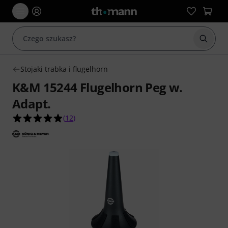
Rozpoc
Stojaki trabka i flugelhorn
K&M 15244 Flugelhorn Peg w.
Adapt.
4.9 na 5 gwiazdek z 12 ocen klientów
(
12
)