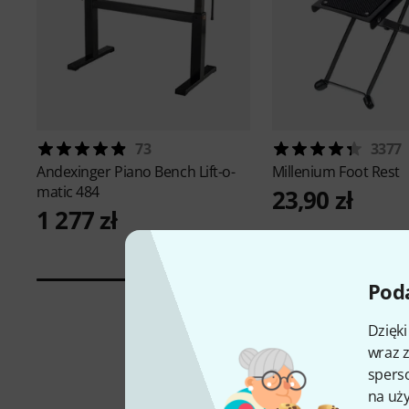
73
3377
Andexinger
Piano Bench Lift-o-
Millenium
Foot Rest
matic 484
23,90 zł
1 277 zł
Poda
Dzięk
wraz z
sperso
na uży