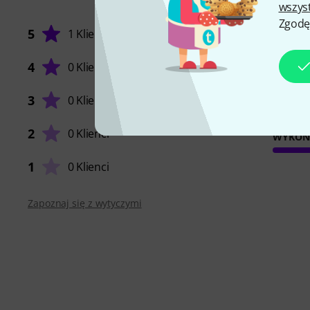
wszys
Zgodę
5
1 Klient
4
0 Klienci
STABIL
3
0 Klienci
2
0 Klienci
WYKOŃ
1
0 Klienci
Zapoznaj się z wytyczymi