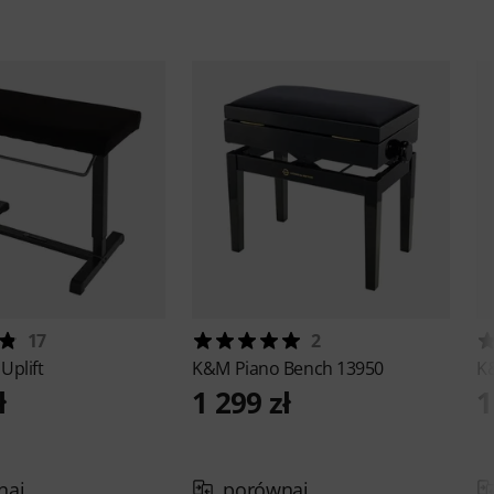
17
2
Uplift
K&M
Piano Bench 13950
K
ł
1 299 zł
1
naj
porównaj