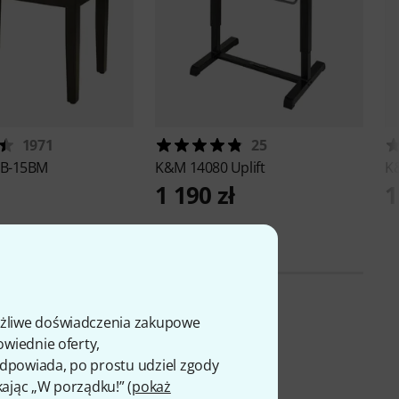
1971
25
B-15BM
K&M
14080 Uplift
K
1 190 zł
1
ożliwe doświadczenia zakupowe
owiednie oferty,
 odpowiada, po prostu udziel zgody
kając „W porządku!” (
pokaż