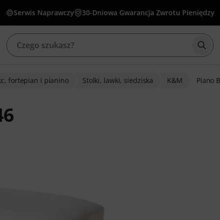
Serwis Naprawczy
30-Dniowa Gwarancja Zwrotu Pieniędzy
Rozp
c. fortepian i pianino
Stolki, lawki, siedziska
K&M
Piano 
46