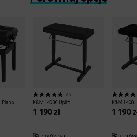
25
c Piano
K&M
14080 Uplift
K&M
14081 
1 190 zł
1 190 z
porównaj
porów