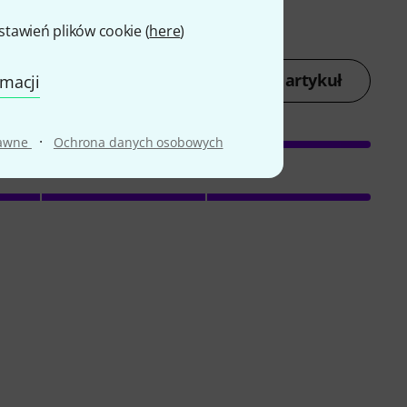
awień plików cookie (
here
)
Oceń artykuł
rmacji
·
rawne
Ochrona danych osobowych