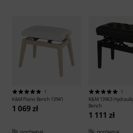
1
1
K&M
Piano Bench 13941
K&M
13963 Hydrauli
Bench
1 069 zł
1 111 zł
porównaj
porównaj