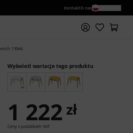
Kontakt
O nas
PL / ZŁ
ocznij wyszukiwanie od słowa kluczowego {searchTerm}
Bench 13946
Wyświetl wariacje tego produktu
1 222
zł
Ceny z podatkiem VAT