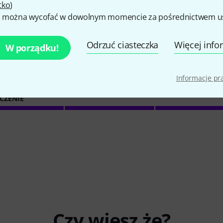
tko
)
 można wycofać w dowolnym momencie za pośrednictwem ust
5
/ 5
Odrzuć ciasteczka
Więcej info
W porządku!
NOŚĆ
Informacje p
CZENIE
Czy wiesz że?