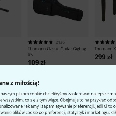
2136
Thomann
Classic-Guitar Gigbag
Thomann
K
BK
299 zł
109 zł
ne z miłością!
i naszym plikom cookie chcielibyśmy zaoferować najlepsze m
e wszystkim, co się z tym wiąże. Obejmuje to na przykład odp
nalizowane reklamy i zapamiętywanie preferencji. Jeśli Ci to
1
Oceny klientów
wanie plików cookie do preferencji, statystyk i marketingu, kli