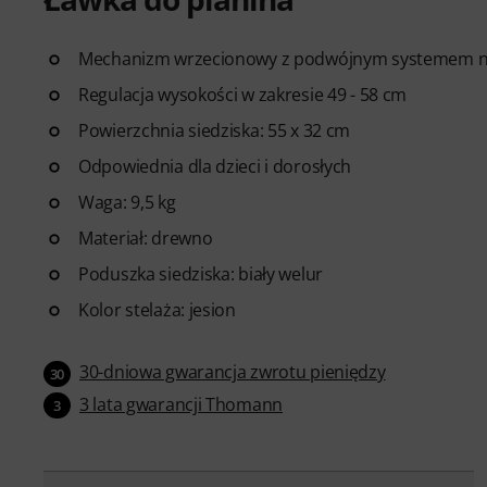
Mechanizm wrzecionowy z podwójnym systemem 
Regulacja wysokości w zakresie 49 - 58 cm
Powierzchnia siedziska: 55 x 32 cm
Odpowiednia dla dzieci i dorosłych
Waga: 9,5 kg
Materiał: drewno
Poduszka siedziska: biały welur
Kolor stelaża: jesion
30-dniowa gwarancja zwrotu pieniędzy
30
3 lata gwarancji Thomann
3